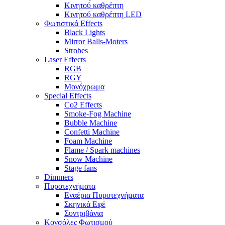
Κινητού καθρέπτη
Κινητού καθρέπτη LED
Φωτιστικά Effects
Black Lights
Mirror Balls-Moters
Strobes
Laser Effects
RGB
RGY
Μονόχρωμα
Special Effects
Co2 Effects
Smoke-Fog Machine
Bubble Machine
Confetti Machine
Foam Machine
Flame / Spark machines
Snow Machine
Stage fans
Dimmers
Πυροτεχνήματα
Εναέρια Πυροτεχνήματα
Σκηνικά Εφέ
Συντριβάνια
Κονσόλες Φωτισμού