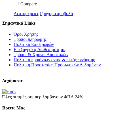
Compare
Λεπτομέρειες
Γρήγορη προβολή
Σημαντικά Links
Όροι Χρήσης
Τρόποι πληρωμής
Πολιτική Επιστροφών
Επεξηγήσεις Διαθεσιμότητας
Τρόποι & Χρόνοι Αποστολών
Πολιτική προιόντων εντός & εκτός εγγύησης
Πολιτική Προστασίας Προσωπικών Δεδομένων
Δεχόμαστε
Όλες οι τιμές συμπεριλαμβάνουν ΦΠΑ 24%
Βρειτε Μας