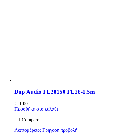
Dap Audio FL28150 FL28-1.5m
€
11.00
Προσθήκη στο καλάθι
Compare
Λεπτομέρειες
Γρήγορη προβολή