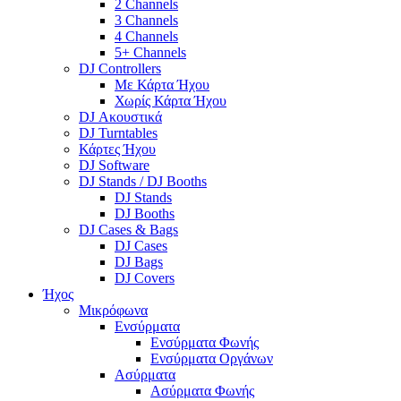
2 Channels
3 Channels
4 Channels
5+ Channels
DJ Controllers
Με Κάρτα Ήχου
Χωρίς Κάρτα Ήχου
DJ Ακουστικά
DJ Turntables
Κάρτες Ήχου
DJ Software
DJ Stands / DJ Booths
DJ Stands
DJ Booths
DJ Cases & Bags
DJ Cases
DJ Bags
DJ Covers
Ήχος
Μικρόφωνα
Ενσύρματα
Ενσύρματα Φωνής
Ενσύρματα Οργάνων
Ασύρματα
Ασύρματα Φωνής