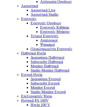
Ασύρματα Οργάνων
Ακουστικά
Ακουστικά Live
Ακουστικά Studio
Ενισχυτές
Ενισχυτές Οργάνων
Ενισχυτές Κιθάρας
Ενισχυτές Μπάσου
Τελικοί Ενισχυτές
Αναλογικοί
Ψηφιακοί
Ολοκληρωμένοι Ενισχυτές
Παθητικά Ηχεία
Δορυφόροι Παθητικοί
Subwoofer Παθητικά
Monitor Παθητικά
Studio Monitor Παθητικά
Ενεργά Ηχεία
Δορυφόροι Ενεργοί
Subwoofer Ενεργά
Monitor Ενεργά
Studio Monitor Ενεργά
Επεξεργαστές Ήχου
Ηχητικά PA 100V
Ηχεία 100 V