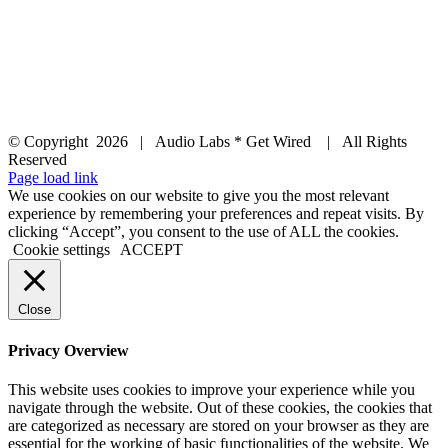
© Copyright
2026 | Audio Labs * Get Wired | All Rights
Reserved
Facebook
Instagram
YouTube
LinkedIn
X
Page load link
We use cookies on our website to give you the most relevant
experience by remembering your preferences and repeat visits. By
clicking “Accept”, you consent to the use of ALL the cookies.
Cookie settings
ACCEPT
Close
Privacy Overview
This website uses cookies to improve your experience while you
navigate through the website. Out of these cookies, the cookies that
are categorized as necessary are stored on your browser as they are
essential for the working of basic functionalities of the website. We