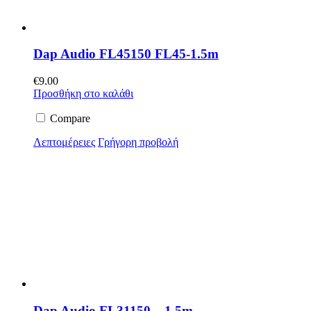
Dap Audio FL45150 FL45-1.5m
€
9.00
Προσθήκη στο καλάθι
Compare
Λεπτομέρειες
Γρήγορη προβολή
Dap Audio FL31150 – 1,5m