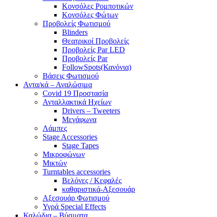
Κονσόλες Ρομποτικών
Κονσόλες Φώτων
Προβολείς Φωτισμού
Blinders
Θεατρικοί Προβολείς
Προβολείς Par LED
Προβολείς Par
FollowSpots(Κανόνια)
Βάσεις Φωτισμού
Αντα/κά – Αναλώσιμα
Covid 19 Προστασία
Ανταλλακτικά Ηχείων
Drivers – Tweeters
Μεγάφωνα
Λάμπες
Stage Accessories
Stage Tapes
Μικροφώνων
Μικτών
Turntables accessories
Βελόνες / Κεφαλές
καθαριστικά-Αξεσουάρ
Αξεσουάρ Φωτισμού
Υγρά Special Effects
Καλώδια – Βύσματα