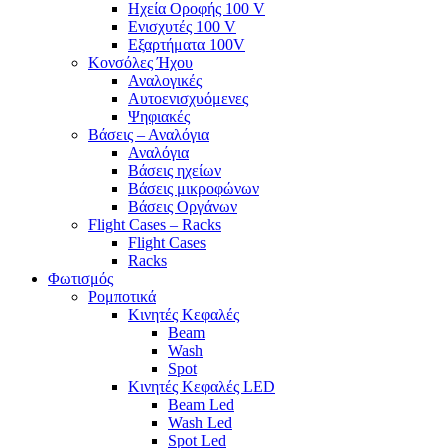
Ηχεία Οροφής 100 V
Ενισχυτές 100 V
Εξαρτήματα 100V
Κονσόλες Ήχου
Αναλογικές
Αυτοενισχυόμενες
Ψηφιακές
Βάσεις – Αναλόγια
Αναλόγια
Βάσεις ηχείων
Βάσεις μικροφώνων
Βάσεις Οργάνων
Flight Cases – Racks
Flight Cases
Racks
Φωτισμός
Ρομποτικά
Κινητές Κεφαλές
Beam
Wash
Spot
Κινητές Κεφαλές LED
Beam Led
Wash Led
Spot Led