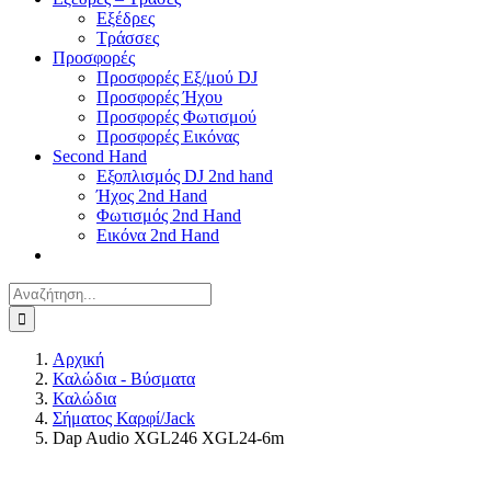
Εξέδρες
Τράσσες
Προσφορές
Προσφορές Εξ/μού DJ
Προσφορές Ήχου
Προσφορές Φωτισμού
Προσφορές Εικόνας
Second Hand
Εξοπλισμός DJ 2nd hand
Ήχος 2nd Hand
Φωτισμός 2nd Hand
Εικόνα 2nd Hand
Αναζήτηση
για:
Αρχική
Καλώδια - Βύσματα
Καλώδια
Σήματος Καρφί/Jack
Dap Audio XGL246 XGL24-6m