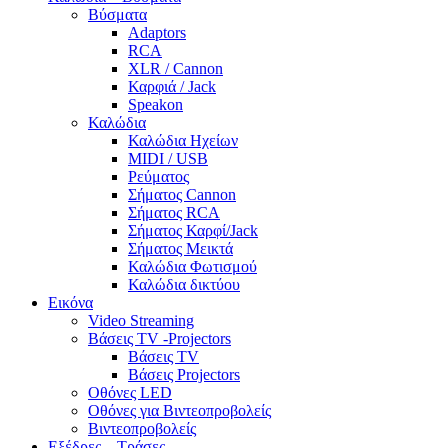
Βύσματα
Adaptors
RCA
XLR / Cannon
Καρφιά / Jack
Speakon
Καλώδια
Καλώδια Ηχείων
MIDI / USB
Ρεύματος
Σήματος Cannon
Σήματος RCA
Σήματος Καρφί/Jack
Σήματος Μεικτά
Καλώδια Φωτισμού
Καλώδια δικτύου
Εικόνα
Video Streaming
Βάσεις TV -Projectors
Βάσεις TV
Βάσεις Projectors
Οθόνες LED
Οθόνες για Βιντεοπροβολείς
Βιντεοπροβολείς
Εξέδρες – Τράσες