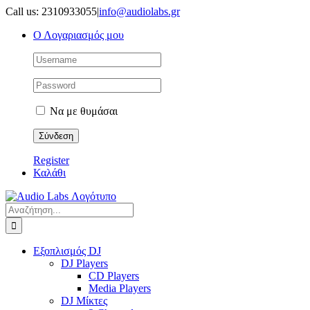
Μετάβαση
Call us: 2310933055
|
info@audiolabs.gr
στο
Ο Λογαριασμός μου
περιεχόμενο
Να με θυμάσαι
Register
Καλάθι
Αναζήτηση
για:
Εξοπλισμός DJ
DJ Players
CD Players
Media Players
DJ Μίκτες