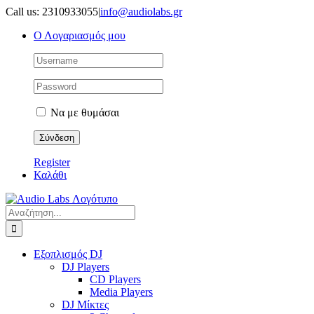
Μετάβαση
Call us: 2310933055
|
info@audiolabs.gr
στο
Ο Λογαριασμός μου
περιεχόμενο
Να με θυμάσαι
Register
Καλάθι
Αναζήτηση
για:
Εξοπλισμός DJ
DJ Players
CD Players
Media Players
DJ Μίκτες