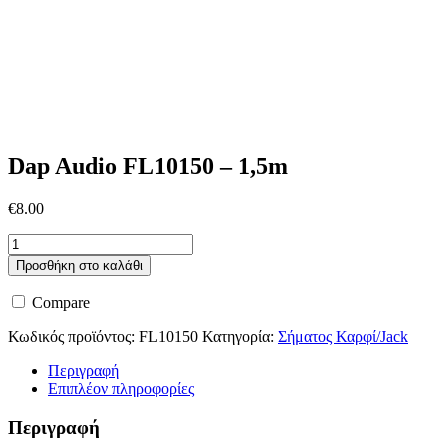
Dap Audio FL10150 – 1,5m
€
8.00
Dap
Audio
Προσθήκη στο καλάθι
FL10150
-
Compare
1,5m
ποσότητα
Κωδικός προϊόντος:
FL10150
Κατηγορία:
Σήματος Καρφί/Jack
Περιγραφή
Επιπλέον πληροφορίες
Περιγραφή