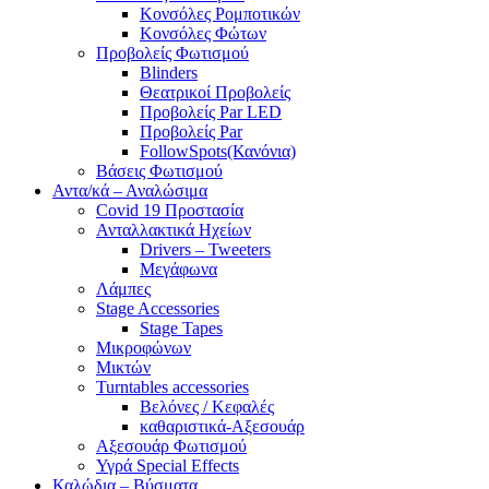
Κονσόλες Ρομποτικών
Κονσόλες Φώτων
Προβολείς Φωτισμού
Blinders
Θεατρικοί Προβολείς
Προβολείς Par LED
Προβολείς Par
FollowSpots(Κανόνια)
Βάσεις Φωτισμού
Αντα/κά – Αναλώσιμα
Covid 19 Προστασία
Ανταλλακτικά Ηχείων
Drivers – Tweeters
Μεγάφωνα
Λάμπες
Stage Accessories
Stage Tapes
Μικροφώνων
Μικτών
Turntables accessories
Βελόνες / Κεφαλές
καθαριστικά-Αξεσουάρ
Αξεσουάρ Φωτισμού
Υγρά Special Effects
Καλώδια – Βύσματα