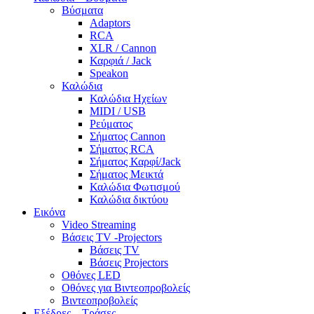
Βύσματα
Adaptors
RCA
XLR / Cannon
Καρφιά / Jack
Speakon
Καλώδια
Καλώδια Ηχείων
MIDI / USB
Ρεύματος
Σήματος Cannon
Σήματος RCA
Σήματος Καρφί/Jack
Σήματος Μεικτά
Καλώδια Φωτισμού
Καλώδια δικτύου
Εικόνα
Video Streaming
Βάσεις TV -Projectors
Βάσεις TV
Βάσεις Projectors
Οθόνες LED
Οθόνες για Βιντεοπροβολείς
Βιντεοπροβολείς
Εξέδρες – Τράσες