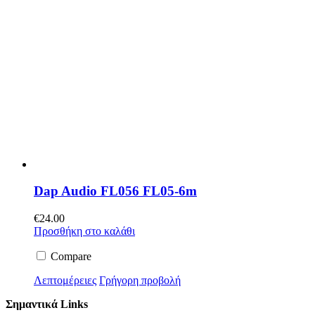
Dap Audio FL056 FL05-6m
€
24.00
Προσθήκη στο καλάθι
Compare
Λεπτομέρειες
Γρήγορη προβολή
Σημαντικά Links