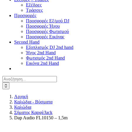
Εξέδρες
Τράσσες
Προσφορές
Προσφορές Εξ/μού DJ
Προσφορές Ήχου
Προσφορές Φωτισμού
Προσφορές Εικόνας
Second Hand
Εξοπλισμός DJ 2nd hand
Ήχος 2nd Hand
Φωτισμός 2nd Hand
Εικόνα 2nd Hand
Αναζήτηση
για:
Αρχική
Καλώδια - Βύσματα
Καλώδια
Σήματος Καρφί/Jack
Dap Audio FL10150 – 1,5m