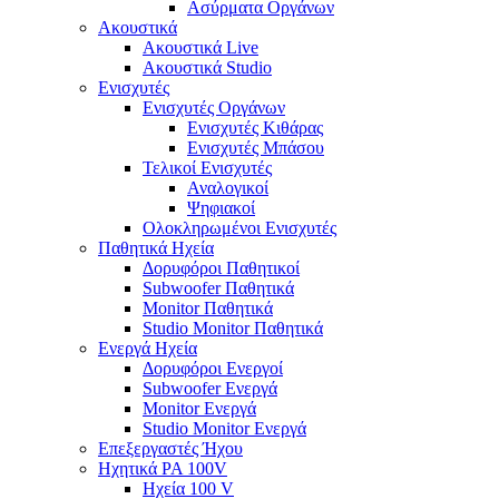
Ασύρματα Οργάνων
Ακουστικά
Ακουστικά Live
Ακουστικά Studio
Ενισχυτές
Ενισχυτές Οργάνων
Ενισχυτές Κιθάρας
Ενισχυτές Μπάσου
Τελικοί Ενισχυτές
Αναλογικοί
Ψηφιακοί
Ολοκληρωμένοι Ενισχυτές
Παθητικά Ηχεία
Δορυφόροι Παθητικοί
Subwoofer Παθητικά
Monitor Παθητικά
Studio Monitor Παθητικά
Ενεργά Ηχεία
Δορυφόροι Ενεργοί
Subwoofer Ενεργά
Monitor Ενεργά
Studio Monitor Ενεργά
Επεξεργαστές Ήχου
Ηχητικά PA 100V
Ηχεία 100 V