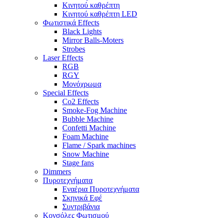
Κινητού καθρέπτη
Κινητού καθρέπτη LED
Φωτιστικά Effects
Black Lights
Mirror Balls-Moters
Strobes
Laser Effects
RGB
RGY
Μονόχρωμα
Special Effects
Co2 Effects
Smoke-Fog Machine
Bubble Machine
Confetti Machine
Foam Machine
Flame / Spark machines
Snow Machine
Stage fans
Dimmers
Πυροτεχνήματα
Εναέρια Πυροτεχνήματα
Σκηνικά Εφέ
Συντριβάνια
Κονσόλες Φωτισμού