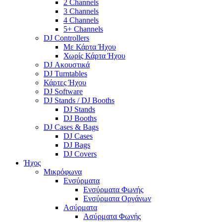
2 Channels
3 Channels
4 Channels
5+ Channels
DJ Controllers
Με Κάρτα Ήχου
Χωρίς Κάρτα Ήχου
DJ Ακουστικά
DJ Turntables
Κάρτες Ήχου
DJ Software
DJ Stands / DJ Booths
DJ Stands
DJ Booths
DJ Cases & Bags
DJ Cases
DJ Bags
DJ Covers
Ήχος
Μικρόφωνα
Ενσύρματα
Ενσύρματα Φωνής
Ενσύρματα Οργάνων
Ασύρματα
Ασύρματα Φωνής