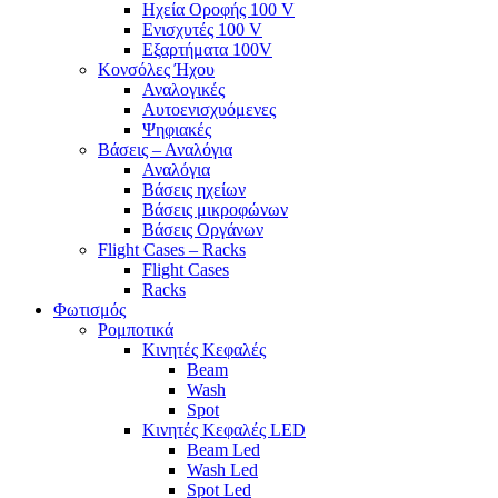
Ηχεία Οροφής 100 V
Ενισχυτές 100 V
Εξαρτήματα 100V
Κονσόλες Ήχου
Αναλογικές
Αυτοενισχυόμενες
Ψηφιακές
Βάσεις – Αναλόγια
Αναλόγια
Βάσεις ηχείων
Βάσεις μικροφώνων
Βάσεις Οργάνων
Flight Cases – Racks
Flight Cases
Racks
Φωτισμός
Ρομποτικά
Κινητές Κεφαλές
Beam
Wash
Spot
Κινητές Κεφαλές LED
Beam Led
Wash Led
Spot Led