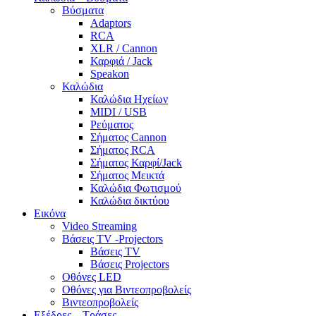
Βύσματα
Adaptors
RCA
XLR / Cannon
Καρφιά / Jack
Speakon
Καλώδια
Καλώδια Ηχείων
MIDI / USB
Ρεύματος
Σήματος Cannon
Σήματος RCA
Σήματος Καρφί/Jack
Σήματος Μεικτά
Καλώδια Φωτισμού
Καλώδια δικτύου
Εικόνα
Video Streaming
Βάσεις TV -Projectors
Βάσεις TV
Βάσεις Projectors
Οθόνες LED
Οθόνες για Βιντεοπροβολείς
Βιντεοπροβολείς
Εξέδρες – Τράσες