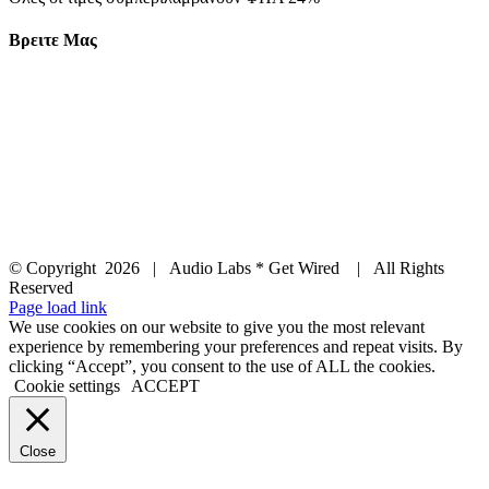
Βρειτε Μας
© Copyright
2026 | Audio Labs * Get Wired | All Rights
Reserved
Facebook
Instagram
YouTube
LinkedIn
X
Page load link
We use cookies on our website to give you the most relevant
experience by remembering your preferences and repeat visits. By
clicking “Accept”, you consent to the use of ALL the cookies.
Cookie settings
ACCEPT
Close