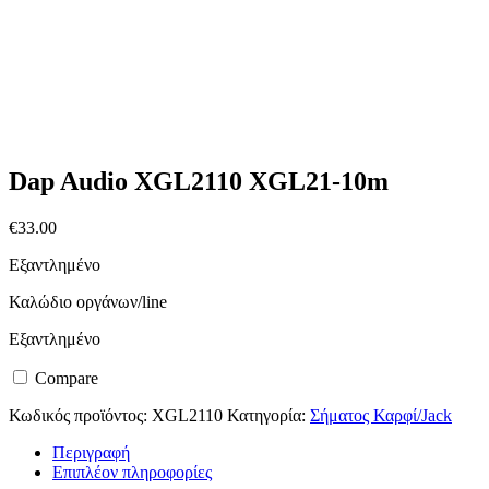
Dap Audio XGL2110 XGL21-10m
€
33.00
Εξαντλημένο
Καλώδιο οργάνων/line
Εξαντλημένο
Compare
Κωδικός προϊόντος:
XGL2110
Κατηγορία:
Σήματος Καρφί/Jack
Περιγραφή
Επιπλέον πληροφορίες