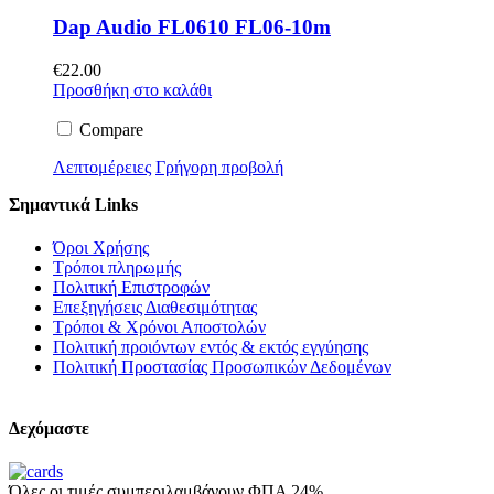
Dap Audio FL0610 FL06-10m
€
22.00
Προσθήκη στο καλάθι
Compare
Λεπτομέρειες
Γρήγορη προβολή
Σημαντικά Links
Όροι Χρήσης
Τρόποι πληρωμής
Πολιτική Επιστροφών
Επεξηγήσεις Διαθεσιμότητας
Τρόποι & Χρόνοι Αποστολών
Πολιτική προιόντων εντός & εκτός εγγύησης
Πολιτική Προστασίας Προσωπικών Δεδομένων
Δεχόμαστε
Όλες οι τιμές συμπεριλαμβάνουν ΦΠΑ 24%