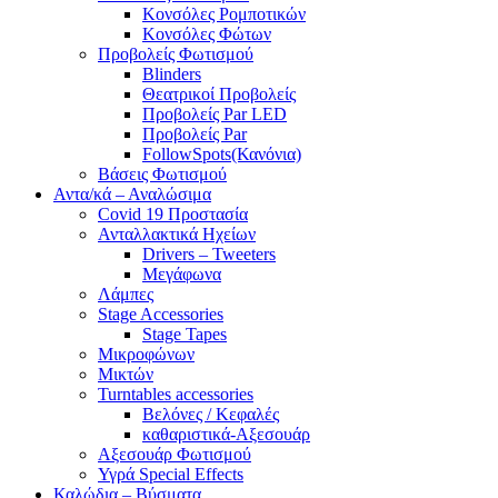
Κονσόλες Ρομποτικών
Κονσόλες Φώτων
Προβολείς Φωτισμού
Blinders
Θεατρικοί Προβολείς
Προβολείς Par LED
Προβολείς Par
FollowSpots(Κανόνια)
Βάσεις Φωτισμού
Αντα/κά – Αναλώσιμα
Covid 19 Προστασία
Ανταλλακτικά Ηχείων
Drivers – Tweeters
Μεγάφωνα
Λάμπες
Stage Accessories
Stage Tapes
Μικροφώνων
Μικτών
Turntables accessories
Βελόνες / Κεφαλές
καθαριστικά-Αξεσουάρ
Αξεσουάρ Φωτισμού
Υγρά Special Effects
Καλώδια – Βύσματα