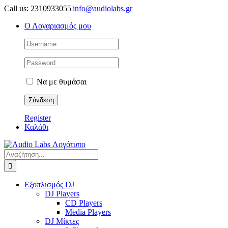
Μετάβαση
Call us: 2310933055
|
info@audiolabs.gr
στο
Ο Λογαριασμός μου
περιεχόμενο
Να με θυμάσαι
Register
Καλάθι
Αναζήτηση
για:
Εξοπλισμός DJ
DJ Players
CD Players
Media Players
DJ Μίκτες