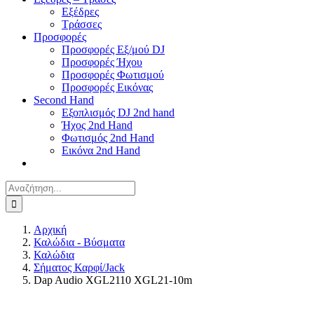
Εξέδρες
Τράσσες
Προσφορές
Προσφορές Εξ/μού DJ
Προσφορές Ήχου
Προσφορές Φωτισμού
Προσφορές Εικόνας
Second Hand
Εξοπλισμός DJ 2nd hand
Ήχος 2nd Hand
Φωτισμός 2nd Hand
Εικόνα 2nd Hand
Αναζήτηση
για:
Αρχική
Καλώδια - Βύσματα
Καλώδια
Σήματος Καρφί/Jack
Dap Audio XGL2110 XGL21-10m