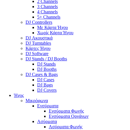
2 Channels
3 Channels
4 Channels
5+ Channels
DJ Controllers
Με Κάρτα Ήχου
Χωρίς Κάρτα Ήχου
DJ Ακουστικά
DJ Turntables
Κάρτες Ήχου
DJ Software
DJ Stands / DJ Booths
DJ Stands
DJ Booths
DJ Cases & Bags
DJ Cases
DJ Bags
DJ Covers
Ήχος
Μικρόφωνα
Ενσύρματα
Ενσύρματα Φωνής
Ενσύρματα Οργάνων
Ασύρματα
Ασύρματα Φωνής