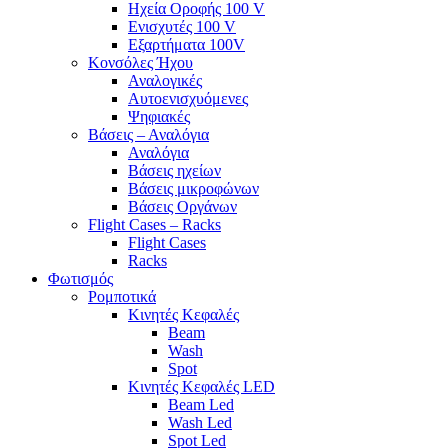
Ηχεία Οροφής 100 V
Ενισχυτές 100 V
Εξαρτήματα 100V
Κονσόλες Ήχου
Αναλογικές
Αυτοενισχυόμενες
Ψηφιακές
Βάσεις – Αναλόγια
Αναλόγια
Βάσεις ηχείων
Βάσεις μικροφώνων
Βάσεις Οργάνων
Flight Cases – Racks
Flight Cases
Racks
Φωτισμός
Ρομποτικά
Κινητές Κεφαλές
Beam
Wash
Spot
Κινητές Κεφαλές LED
Beam Led
Wash Led
Spot Led