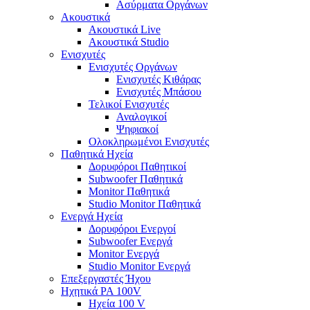
Ασύρματα Οργάνων
Ακουστικά
Ακουστικά Live
Ακουστικά Studio
Ενισχυτές
Ενισχυτές Οργάνων
Ενισχυτές Κιθάρας
Ενισχυτές Μπάσου
Τελικοί Ενισχυτές
Αναλογικοί
Ψηφιακοί
Ολοκληρωμένοι Ενισχυτές
Παθητικά Ηχεία
Δορυφόροι Παθητικοί
Subwoofer Παθητικά
Monitor Παθητικά
Studio Monitor Παθητικά
Ενεργά Ηχεία
Δορυφόροι Ενεργοί
Subwoofer Ενεργά
Monitor Ενεργά
Studio Monitor Ενεργά
Επεξεργαστές Ήχου
Ηχητικά PA 100V
Ηχεία 100 V