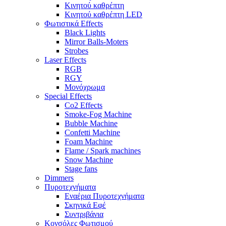
Κινητού καθρέπτη
Κινητού καθρέπτη LED
Φωτιστικά Effects
Black Lights
Mirror Balls-Moters
Strobes
Laser Effects
RGB
RGY
Μονόχρωμα
Special Effects
Co2 Effects
Smoke-Fog Machine
Bubble Machine
Confetti Machine
Foam Machine
Flame / Spark machines
Snow Machine
Stage fans
Dimmers
Πυροτεχνήματα
Εναέρια Πυροτεχνήματα
Σκηνικά Εφέ
Συντριβάνια
Κονσόλες Φωτισμού