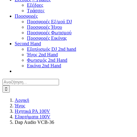
Εξέδρες
Τράσσες
Προσφορές
Προσφορές Εξ/μού DJ
Προσφορές Ήχου
Προσφορές Φωτισμού
Προσφορές Εικόνας
Second Hand
Εξοπλισμός DJ 2nd hand
Ήχος 2nd Hand
Φωτισμός 2nd Hand
Εικόνα 2nd Hand
Αναζήτηση
για:
Αρχική
Ήχος
Ηχητικά PA 100V
Εξαρτήματα 100V
Dap Audio VCB-36