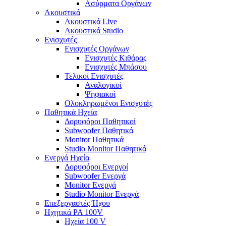
Ασύρματα Οργάνων
Ακουστικά
Ακουστικά Live
Ακουστικά Studio
Ενισχυτές
Ενισχυτές Οργάνων
Ενισχυτές Κιθάρας
Ενισχυτές Μπάσου
Τελικοί Ενισχυτές
Αναλογικοί
Ψηφιακοί
Ολοκληρωμένοι Ενισχυτές
Παθητικά Ηχεία
Δορυφόροι Παθητικοί
Subwoofer Παθητικά
Monitor Παθητικά
Studio Monitor Παθητικά
Ενεργά Ηχεία
Δορυφόροι Ενεργοί
Subwoofer Ενεργά
Monitor Ενεργά
Studio Monitor Ενεργά
Επεξεργαστές Ήχου
Ηχητικά PA 100V
Ηχεία 100 V