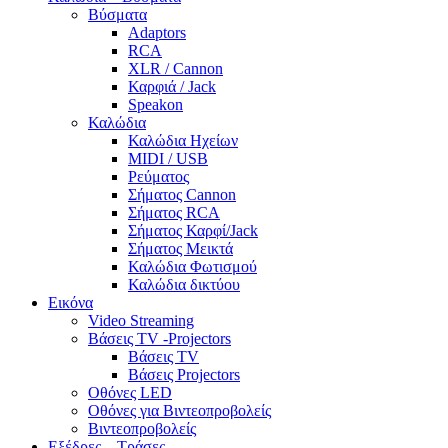
Βύσματα
Adaptors
RCA
XLR / Cannon
Καρφιά / Jack
Speakon
Καλώδια
Καλώδια Ηχείων
MIDI / USB
Ρεύματος
Σήματος Cannon
Σήματος RCA
Σήματος Καρφί/Jack
Σήματος Μεικτά
Καλώδια Φωτισμού
Καλώδια δικτύου
Εικόνα
Video Streaming
Βάσεις TV -Projectors
Βάσεις TV
Βάσεις Projectors
Οθόνες LED
Οθόνες για Βιντεοπροβολείς
Βιντεοπροβολείς
Εξέδρες – Τράσες