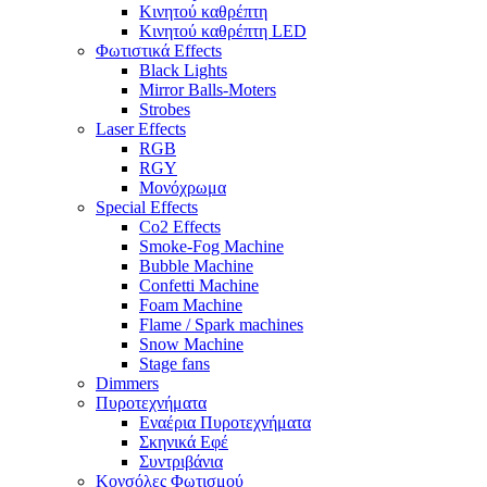
Κινητού καθρέπτη
Κινητού καθρέπτη LED
Φωτιστικά Effects
Black Lights
Mirror Balls-Moters
Strobes
Laser Effects
RGB
RGY
Μονόχρωμα
Special Effects
Co2 Effects
Smoke-Fog Machine
Bubble Machine
Confetti Machine
Foam Machine
Flame / Spark machines
Snow Machine
Stage fans
Dimmers
Πυροτεχνήματα
Εναέρια Πυροτεχνήματα
Σκηνικά Εφέ
Συντριβάνια
Κονσόλες Φωτισμού