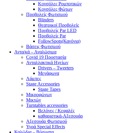
Κονσόλες Ρομποτικών
Κονσόλες Φώτων
Προβολείς Φωτισμού
Blinders
Θεατρικοί Προβολείς
Προβολείς Par LED
Προβολείς Par
FollowSpots(Κανόνια)
Βάσεις Φωτισμού
Αντα/κά – Αναλώσιμα
Covid 19 Προστασία
Ανταλλακτικά Ηχείων
Drivers – Tweeters
Μεγάφωνα
Λάμπες
Stage Accessories
Stage Tapes
Μικροφώνων
Μικτών
Turntables accessories
Βελόνες / Κεφαλές
καθαριστικά-Αξεσουάρ
Αξεσουάρ Φωτισμού
Υγρά Special Effects
Καλώδια – Βύσματα