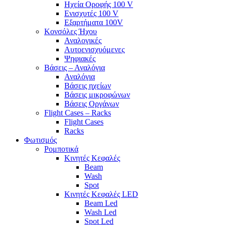
Ηχεία Οροφής 100 V
Ενισχυτές 100 V
Εξαρτήματα 100V
Κονσόλες Ήχου
Αναλογικές
Αυτοενισχυόμενες
Ψηφιακές
Βάσεις – Αναλόγια
Αναλόγια
Βάσεις ηχείων
Βάσεις μικροφώνων
Βάσεις Οργάνων
Flight Cases – Racks
Flight Cases
Racks
Φωτισμός
Ρομποτικά
Κινητές Κεφαλές
Beam
Wash
Spot
Κινητές Κεφαλές LED
Beam Led
Wash Led
Spot Led