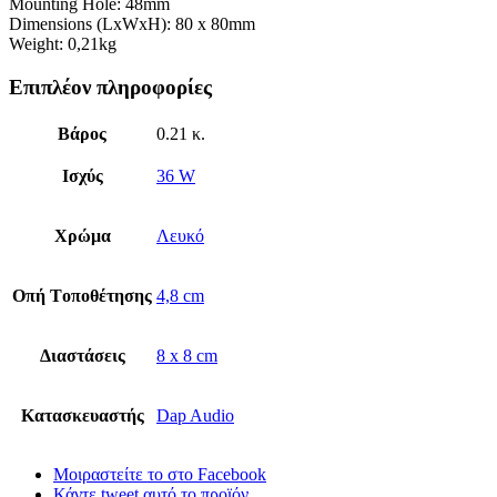
Mounting Hole: 48mm
Dimensions (LxWxH): 80 x 80mm
Weight: 0,21kg
Επιπλέον πληροφορίες
Βάρος
0.21 κ.
Ισχύς
36 W
Χρώμα
Λευκό
Oπή Tοποθέτησης
4,8 cm
Διαστάσεις
8 x 8 cm
Κατασκευαστής
Dap Audio
Μοιραστείτε το στο Facebook
Κάντε tweet αυτό το προϊόν