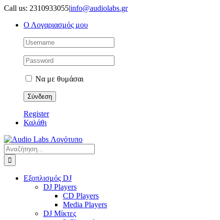
Μετάβαση
Call us: 2310933055
|
info@audiolabs.gr
στο
Ο Λογαριασμός μου
περιεχόμενο
Να με θυμάσαι
Register
Καλάθι
Αναζήτηση
για:
Εξοπλισμός DJ
DJ Players
CD Players
Media Players
DJ Μίκτες