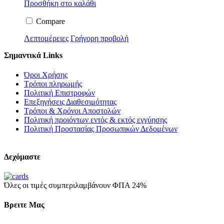
Προσθήκη στο καλάθι
Compare
Λεπτομέρειες
Γρήγορη προβολή
Σημαντικά Links
Όροι Χρήσης
Τρόποι πληρωμής
Πολιτική Επιστροφών
Επεξηγήσεις Διαθεσιμότητας
Τρόποι & Χρόνοι Αποστολών
Πολιτική προιόντων εντός & εκτός εγγύησης
Πολιτική Προστασίας Προσωπικών Δεδομένων
Δεχόμαστε
Όλες οι τιμές συμπεριλαμβάνουν ΦΠΑ 24%
Βρειτε Μας