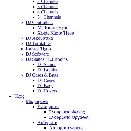
2 Channels
3 Channels
4 Channels
5+ Channels
DJ Controllers
Με Κάρτα Ήχου
Χωρίς Κάρτα Ήχου
DJ Ακουστικά
DJ Turntables
Κάρτες Ήχου
DJ Software
DJ Stands / DJ Booths
DJ Stands
DJ Booths
DJ Cases & Bags
DJ Cases
DJ Bags
DJ Covers
Ήχος
Μικρόφωνα
Ενσύρματα
Ενσύρματα Φωνής
Ενσύρματα Οργάνων
Ασύρματα
Ασύρματα Φωνής