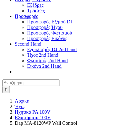
Εξέδρες
Τράσσες
Προσφορές
Προσφορές Εξ/μού DJ
Προσφορές Ήχου
Προσφορές Φωτισμού
Προσφορές Εικόνας
Second Hand
Εξοπλισμός DJ 2nd hand
Ήχος 2nd Hand
Φωτισμός 2nd Hand
Εικόνα 2nd Hand
Αναζήτηση
για:
Αρχική
Ήχος
Ηχητικά PA 100V
Εξαρτήματα 100V
Dap MA-8120WP Wall Control