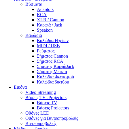
Βύσματα
Adaptors
RCA
XLR / Cannon
Καρφιά / Jack
Speakon
Καλώδια
Καλώδια Ηχείων
MIDI / USB
Ρεύματος
Σήματος Cannon
Σήματος RCA
Σήματος Καρφί/Jack
Σήματος Μεικτά
Καλώδια Φωτισμού
Καλώδια δικτύου
Εικόνα
Video Streaming
Βάσεις TV -Projectors
Βάσεις TV
Βάσεις Projectors
Οθόνες LED
Οθόνες για Βιντεοπροβολείς
Βιντεοπροβολείς
Εξέδρες – Τράσες