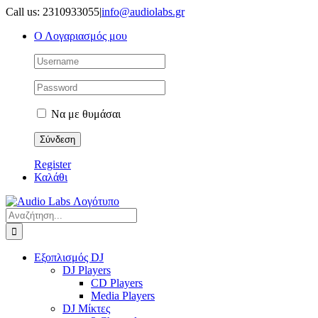
Μετάβαση
Call us: 2310933055
|
info@audiolabs.gr
στο
Ο Λογαριασμός μου
περιεχόμενο
Να με θυμάσαι
Register
Καλάθι
Αναζήτηση
για:
Εξοπλισμός DJ
DJ Players
CD Players
Media Players
DJ Μίκτες