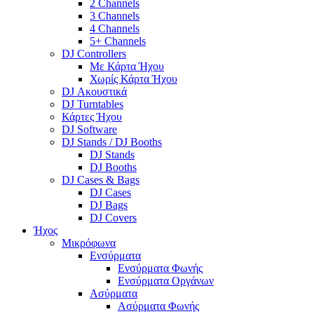
2 Channels
3 Channels
4 Channels
5+ Channels
DJ Controllers
Με Κάρτα Ήχου
Χωρίς Κάρτα Ήχου
DJ Ακουστικά
DJ Turntables
Κάρτες Ήχου
DJ Software
DJ Stands / DJ Booths
DJ Stands
DJ Booths
DJ Cases & Bags
DJ Cases
DJ Bags
DJ Covers
Ήχος
Μικρόφωνα
Ενσύρματα
Ενσύρματα Φωνής
Ενσύρματα Οργάνων
Ασύρματα
Ασύρματα Φωνής