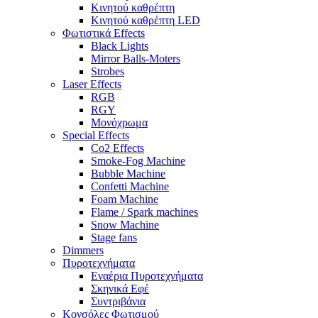
Κινητού καθρέπτη
Κινητού καθρέπτη LED
Φωτιστικά Effects
Black Lights
Mirror Balls-Moters
Strobes
Laser Effects
RGB
RGY
Μονόχρωμα
Special Effects
Co2 Effects
Smoke-Fog Machine
Bubble Machine
Confetti Machine
Foam Machine
Flame / Spark machines
Snow Machine
Stage fans
Dimmers
Πυροτεχνήματα
Εναέρια Πυροτεχνήματα
Σκηνικά Εφέ
Συντριβάνια
Κονσόλες Φωτισμού