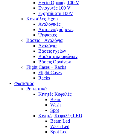
Ηχεία Οροφής 100 V
Ενισχυτές 100 V
Εξαρτήματα 100V
Κονσόλες Ήχου
Αναλογικές
Αυτοενισχυόμενες
Ψηφιακές
Βάσεις – Αναλόγια
Αναλόγια
Βάσεις ηχείων
Βάσεις μικροφώνων
Βάσεις Οργάνων
Flight Cases – Racks
Flight Cases
Racks
Φωτισμός
Ρομποτικά
Κινητές Κεφαλές
Beam
Wash
Spot
Κινητές Κεφαλές LED
Beam Led
Wash Led
Spot Led