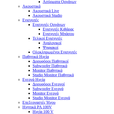
Ασύρματα Οργάνων
Ακουστικά
Ακουστικά Live
Ακουστικά Studio
Ενισχυτές
Ενισχυτές Οργάνων
Ενισχυτές Κιθάρας
Ενισχυτές Μπάσου
Τελικοί Ενισχυτές
Αναλογικοί
Ψηφιακοί
Ολοκληρωμένοι Ενισχυτές
Παθητικά Ηχεία
Δορυφόροι Παθητικοί
Subwoofer Παθητικά
Monitor Παθητικά
Studio Monitor Παθητικά
Ενεργά Ηχεία
Δορυφόροι Ενεργοί
Subwoofer Ενεργά
Monitor Ενεργά
Studio Monitor Ενεργά
Επεξεργαστές Ήχου
Ηχητικά PA 100V
Ηχεία 100 V