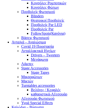
Κονσόλες Ρομποτικών
Κονσόλες Φώτων
Προβολείς Φωτισμού
Blinders
Θεατρικοί Προβολείς
Προβολείς Par LED
Προβολείς Par
FollowSpots(Κανόνια)
Βάσεις Φωτισμού
Αντα/κά – Αναλώσιμα
Covid 19 Προστασία
Ανταλλακτικά Ηχείων
Drivers – Tweeters
Μεγάφωνα
Λάμπες
Stage Accessories
Stage Tapes
Μικροφώνων
Μικτών
Turntables accessories
Βελόνες / Κεφαλές
καθαριστικά-Αξεσουάρ
Αξεσουάρ Φωτισμού
Υγρά Special Effects
Καλώδια – Βύσματα