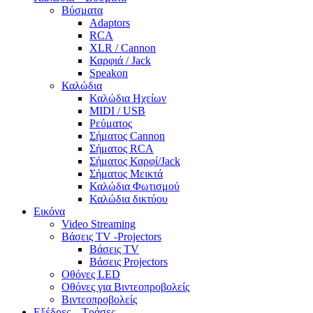
Βύσματα
Adaptors
RCA
XLR / Cannon
Καρφιά / Jack
Speakon
Καλώδια
Καλώδια Ηχείων
MIDI / USB
Ρεύματος
Σήματος Cannon
Σήματος RCA
Σήματος Καρφί/Jack
Σήματος Μεικτά
Καλώδια Φωτισμού
Καλώδια δικτύου
Εικόνα
Video Streaming
Βάσεις TV -Projectors
Βάσεις TV
Βάσεις Projectors
Οθόνες LED
Οθόνες για Βιντεοπροβολείς
Βιντεοπροβολείς
Εξέδρες – Τράσες