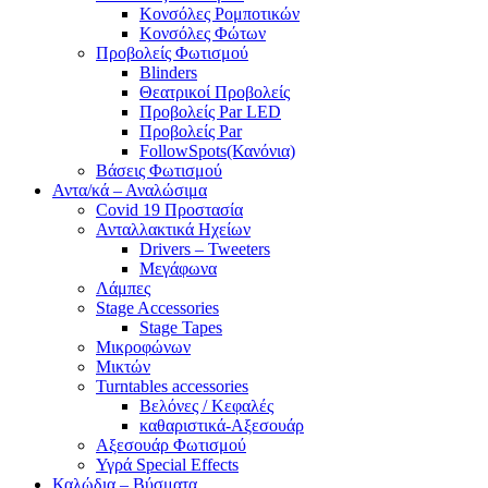
Κονσόλες Ρομποτικών
Κονσόλες Φώτων
Προβολείς Φωτισμού
Blinders
Θεατρικοί Προβολείς
Προβολείς Par LED
Προβολείς Par
FollowSpots(Κανόνια)
Βάσεις Φωτισμού
Αντα/κά – Αναλώσιμα
Covid 19 Προστασία
Ανταλλακτικά Ηχείων
Drivers – Tweeters
Μεγάφωνα
Λάμπες
Stage Accessories
Stage Tapes
Μικροφώνων
Μικτών
Turntables accessories
Βελόνες / Κεφαλές
καθαριστικά-Αξεσουάρ
Αξεσουάρ Φωτισμού
Υγρά Special Effects
Καλώδια – Βύσματα