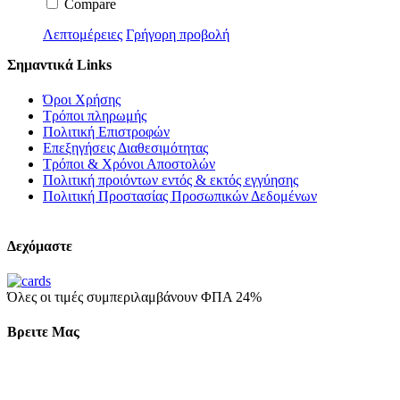
Compare
Λεπτομέρειες
Γρήγορη προβολή
Σημαντικά Links
Όροι Χρήσης
Τρόποι πληρωμής
Πολιτική Επιστροφών
Επεξηγήσεις Διαθεσιμότητας
Τρόποι & Χρόνοι Αποστολών
Πολιτική προιόντων εντός & εκτός εγγύησης
Πολιτική Προστασίας Προσωπικών Δεδομένων
Δεχόμαστε
Όλες οι τιμές συμπεριλαμβάνουν ΦΠΑ 24%
Βρειτε Μας