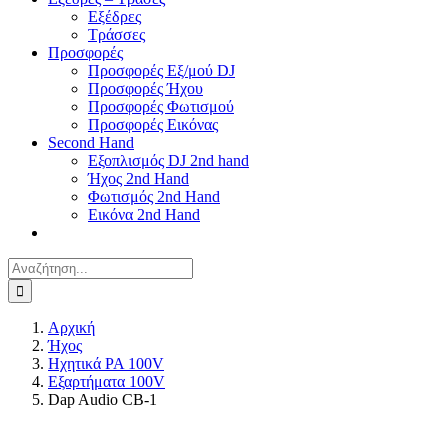
Εξέδρες
Τράσσες
Προσφορές
Προσφορές Εξ/μού DJ
Προσφορές Ήχου
Προσφορές Φωτισμού
Προσφορές Εικόνας
Second Hand
Εξοπλισμός DJ 2nd hand
Ήχος 2nd Hand
Φωτισμός 2nd Hand
Εικόνα 2nd Hand
Αναζήτηση
για:
Αρχική
Ήχος
Ηχητικά PA 100V
Εξαρτήματα 100V
Dap Audio CB-1