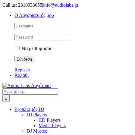
Μετάβαση
Call us: 2310933055
|
info@audiolabs.gr
στο
Ο Λογαριασμός μου
περιεχόμενο
Να με θυμάσαι
Register
Καλάθι
Αναζήτηση
για:
Εξοπλισμός DJ
DJ Players
CD Players
Media Players
DJ Μίκτες