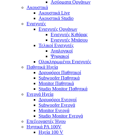
Ασύρματα Οργάνων
Ακουστικά
Ακουστικά Live
Ακουστικά Studio
Ενισχυτές
Ενισχυτές Οργάνων
Ενισχυτές Κιθάρας
Ενισχυτές Μπάσου
Τελικοί Ενισχυτές
Αναλογικοί
Ψηφιακοί
Ολοκληρωμένοι Ενισχυτές
Παθητικά Ηχεία
Δορυφόροι Παθητικοί
Subwoofer Παθητικά
Monitor Παθητικά
Studio Monitor Παθητικά
Ενεργά Ηχεία
Δορυφόροι Ενεργοί
Subwoofer Ενεργά
Monitor Ενεργά
Studio Monitor Ενεργά
Επεξεργαστές Ήχου
Ηχητικά PA 100V
Ηχεία 100 V