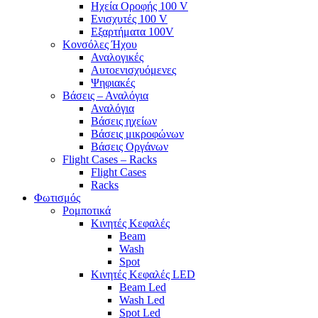
Ηχεία Οροφής 100 V
Ενισχυτές 100 V
Εξαρτήματα 100V
Κονσόλες Ήχου
Αναλογικές
Αυτοενισχυόμενες
Ψηφιακές
Βάσεις – Αναλόγια
Αναλόγια
Βάσεις ηχείων
Βάσεις μικροφώνων
Βάσεις Οργάνων
Flight Cases – Racks
Flight Cases
Racks
Φωτισμός
Ρομποτικά
Κινητές Κεφαλές
Beam
Wash
Spot
Κινητές Κεφαλές LED
Beam Led
Wash Led
Spot Led