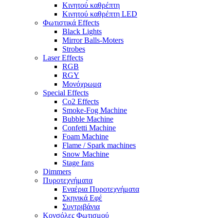
Κινητού καθρέπτη
Κινητού καθρέπτη LED
Φωτιστικά Effects
Black Lights
Mirror Balls-Moters
Strobes
Laser Effects
RGB
RGY
Μονόχρωμα
Special Effects
Co2 Effects
Smoke-Fog Machine
Bubble Machine
Confetti Machine
Foam Machine
Flame / Spark machines
Snow Machine
Stage fans
Dimmers
Πυροτεχνήματα
Εναέρια Πυροτεχνήματα
Σκηνικά Εφέ
Συντριβάνια
Κονσόλες Φωτισμού