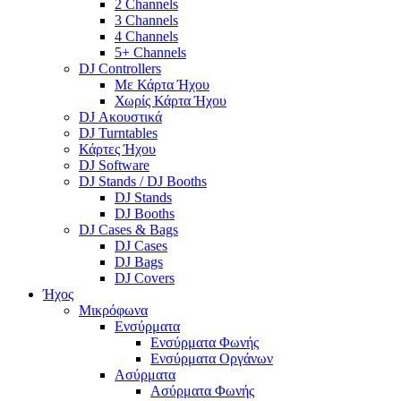
2 Channels
3 Channels
4 Channels
5+ Channels
DJ Controllers
Με Κάρτα Ήχου
Χωρίς Κάρτα Ήχου
DJ Ακουστικά
DJ Turntables
Κάρτες Ήχου
DJ Software
DJ Stands / DJ Booths
DJ Stands
DJ Booths
DJ Cases & Bags
DJ Cases
DJ Bags
DJ Covers
Ήχος
Μικρόφωνα
Ενσύρματα
Ενσύρματα Φωνής
Ενσύρματα Οργάνων
Ασύρματα
Ασύρματα Φωνής