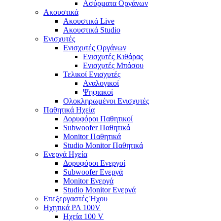
Ασύρματα Οργάνων
Ακουστικά
Ακουστικά Live
Ακουστικά Studio
Ενισχυτές
Ενισχυτές Οργάνων
Ενισχυτές Κιθάρας
Ενισχυτές Μπάσου
Τελικοί Ενισχυτές
Αναλογικοί
Ψηφιακοί
Ολοκληρωμένοι Ενισχυτές
Παθητικά Ηχεία
Δορυφόροι Παθητικοί
Subwoofer Παθητικά
Monitor Παθητικά
Studio Monitor Παθητικά
Ενεργά Ηχεία
Δορυφόροι Ενεργοί
Subwoofer Ενεργά
Monitor Ενεργά
Studio Monitor Ενεργά
Επεξεργαστές Ήχου
Ηχητικά PA 100V
Ηχεία 100 V