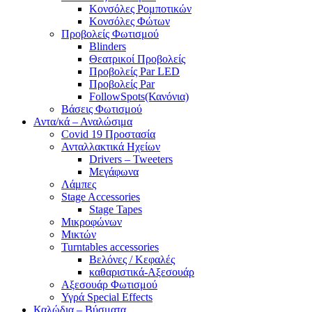
Κονσόλες Ρομποτικών
Κονσόλες Φώτων
Προβολείς Φωτισμού
Blinders
Θεατρικοί Προβολείς
Προβολείς Par LED
Προβολείς Par
FollowSpots(Κανόνια)
Βάσεις Φωτισμού
Αντα/κά – Αναλώσιμα
Covid 19 Προστασία
Ανταλλακτικά Ηχείων
Drivers – Tweeters
Μεγάφωνα
Λάμπες
Stage Accessories
Stage Tapes
Μικροφώνων
Μικτών
Turntables accessories
Βελόνες / Κεφαλές
καθαριστικά-Αξεσουάρ
Αξεσουάρ Φωτισμού
Υγρά Special Effects
Καλώδια – Βύσματα