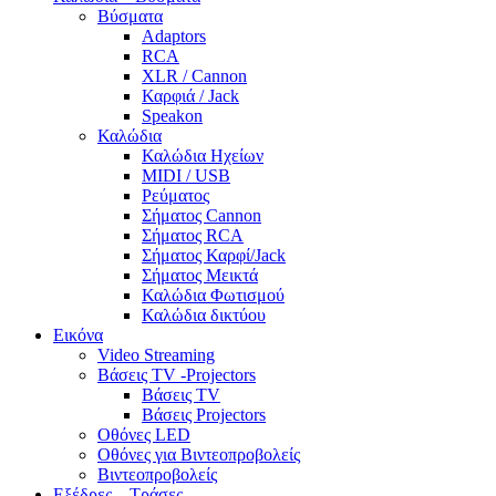
Βύσματα
Adaptors
RCA
XLR / Cannon
Καρφιά / Jack
Speakon
Καλώδια
Καλώδια Ηχείων
MIDI / USB
Ρεύματος
Σήματος Cannon
Σήματος RCA
Σήματος Καρφί/Jack
Σήματος Μεικτά
Καλώδια Φωτισμού
Καλώδια δικτύου
Εικόνα
Video Streaming
Βάσεις TV -Projectors
Βάσεις TV
Βάσεις Projectors
Οθόνες LED
Οθόνες για Βιντεοπροβολείς
Βιντεοπροβολείς
Εξέδρες – Τράσες