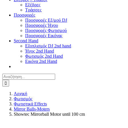
Εξέδρες
Τράσσες
Προσφορές
Προσφορές Εξ/μού DJ
Προσφορές Ήχου
Προσφορές Φωτισμού
Προσφορές Εικόνας
Second Hand
Εξοπλισμός DJ 2nd hand
Ήχος 2nd Hand
Φωτισμός 2nd Hand
Εικόνα 2nd Hand
Αναζήτηση
για:
Αρχική
Φωτισμός
Φωτιστικά Effects
Mirror Balls-Moters
Showtec Mirrorball Motor until 100 cm