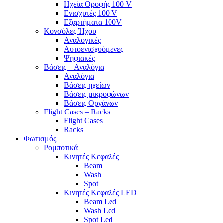
Ηχεία Οροφής 100 V
Ενισχυτές 100 V
Εξαρτήματα 100V
Κονσόλες Ήχου
Αναλογικές
Αυτοενισχυόμενες
Ψηφιακές
Βάσεις – Αναλόγια
Αναλόγια
Βάσεις ηχείων
Βάσεις μικροφώνων
Βάσεις Οργάνων
Flight Cases – Racks
Flight Cases
Racks
Φωτισμός
Ρομποτικά
Κινητές Κεφαλές
Beam
Wash
Spot
Κινητές Κεφαλές LED
Beam Led
Wash Led
Spot Led