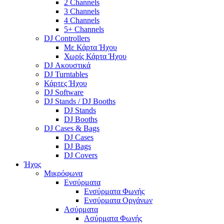
2 Channels
3 Channels
4 Channels
5+ Channels
DJ Controllers
Με Κάρτα Ήχου
Χωρίς Κάρτα Ήχου
DJ Ακουστικά
DJ Turntables
Κάρτες Ήχου
DJ Software
DJ Stands / DJ Booths
DJ Stands
DJ Booths
DJ Cases & Bags
DJ Cases
DJ Bags
DJ Covers
Ήχος
Μικρόφωνα
Ενσύρματα
Ενσύρματα Φωνής
Ενσύρματα Οργάνων
Ασύρματα
Ασύρματα Φωνής