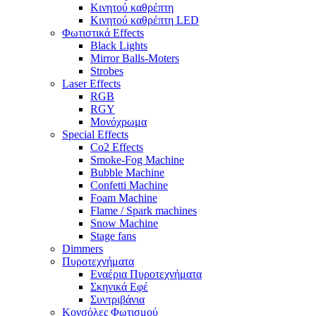
Κινητού καθρέπτη
Κινητού καθρέπτη LED
Φωτιστικά Effects
Black Lights
Mirror Balls-Moters
Strobes
Laser Effects
RGB
RGY
Μονόχρωμα
Special Effects
Co2 Effects
Smoke-Fog Machine
Bubble Machine
Confetti Machine
Foam Machine
Flame / Spark machines
Snow Machine
Stage fans
Dimmers
Πυροτεχνήματα
Εναέρια Πυροτεχνήματα
Σκηνικά Εφέ
Συντριβάνια
Κονσόλες Φωτισμού