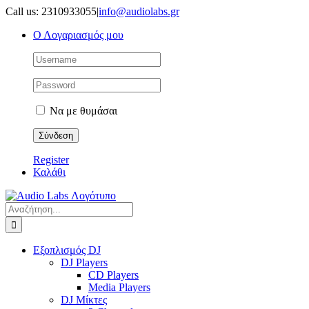
Μετάβαση
Call us: 2310933055
|
info@audiolabs.gr
στο
Ο Λογαριασμός μου
περιεχόμενο
Να με θυμάσαι
Register
Καλάθι
Αναζήτηση
για:
Εξοπλισμός DJ
DJ Players
CD Players
Media Players
DJ Μίκτες