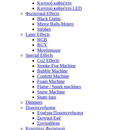
Κινητού καθρέπτη
Κινητού καθρέπτη LED
Φωτιστικά Effects
Black Lights
Mirror Balls-Moters
Strobes
Laser Effects
RGB
RGY
Μονόχρωμα
Special Effects
Co2 Effects
Smoke-Fog Machine
Bubble Machine
Confetti Machine
Foam Machine
Flame / Spark machines
Snow Machine
Stage fans
Dimmers
Πυροτεχνήματα
Εναέρια Πυροτεχνήματα
Σκηνικά Εφέ
Συντριβάνια
Κονσόλες Φωτισμού