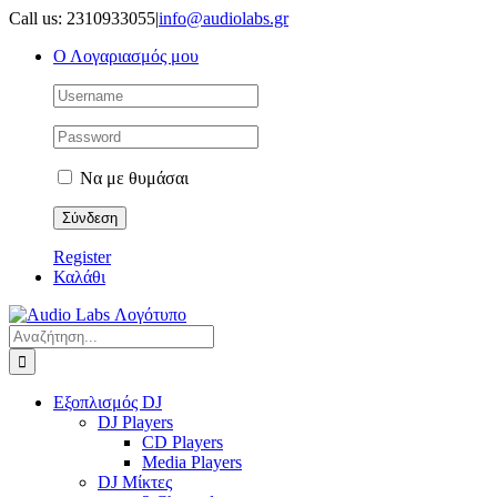
Μετάβαση
Call us: 2310933055
|
info@audiolabs.gr
στο
Ο Λογαριασμός μου
περιεχόμενο
Να με θυμάσαι
Register
Καλάθι
Αναζήτηση
για:
Εξοπλισμός DJ
DJ Players
CD Players
Media Players
DJ Μίκτες