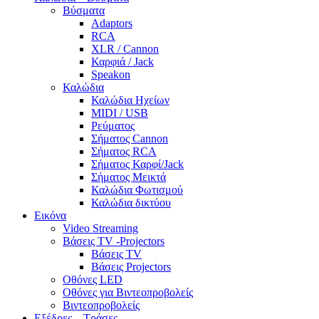
Βύσματα
Adaptors
RCA
XLR / Cannon
Καρφιά / Jack
Speakon
Καλώδια
Καλώδια Ηχείων
MIDI / USB
Ρεύματος
Σήματος Cannon
Σήματος RCA
Σήματος Καρφί/Jack
Σήματος Μεικτά
Καλώδια Φωτισμού
Καλώδια δικτύου
Εικόνα
Video Streaming
Βάσεις TV -Projectors
Βάσεις TV
Βάσεις Projectors
Οθόνες LED
Οθόνες για Βιντεοπροβολείς
Βιντεοπροβολείς
Εξέδρες – Τράσες