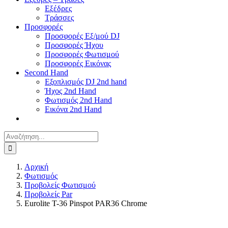
Εξέδρες
Τράσσες
Προσφορές
Προσφορές Εξ/μού DJ
Προσφορές Ήχου
Προσφορές Φωτισμού
Προσφορές Εικόνας
Second Hand
Εξοπλισμός DJ 2nd hand
Ήχος 2nd Hand
Φωτισμός 2nd Hand
Εικόνα 2nd Hand
Αναζήτηση
για:
Αρχική
Φωτισμός
Προβολείς Φωτισμού
Προβολείς Par
Eurolite T-36 Pinspot PAR36 Chrome