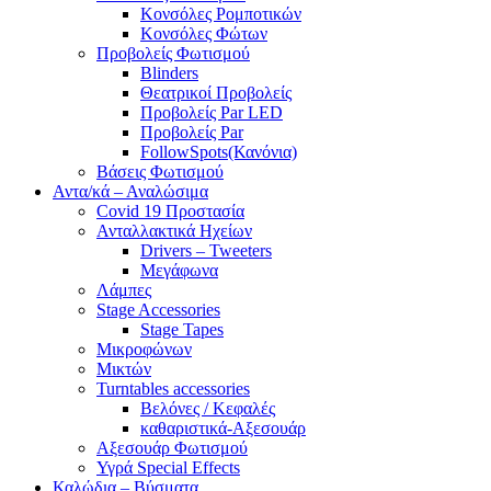
Κονσόλες Ρομποτικών
Κονσόλες Φώτων
Προβολείς Φωτισμού
Blinders
Θεατρικοί Προβολείς
Προβολείς Par LED
Προβολείς Par
FollowSpots(Κανόνια)
Βάσεις Φωτισμού
Αντα/κά – Αναλώσιμα
Covid 19 Προστασία
Ανταλλακτικά Ηχείων
Drivers – Tweeters
Μεγάφωνα
Λάμπες
Stage Accessories
Stage Tapes
Μικροφώνων
Μικτών
Turntables accessories
Βελόνες / Κεφαλές
καθαριστικά-Αξεσουάρ
Αξεσουάρ Φωτισμού
Υγρά Special Effects
Καλώδια – Βύσματα