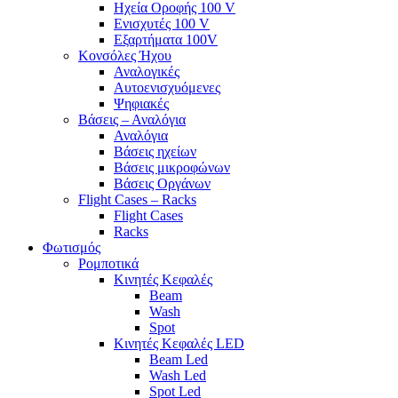
Ηχεία Οροφής 100 V
Ενισχυτές 100 V
Εξαρτήματα 100V
Κονσόλες Ήχου
Αναλογικές
Αυτοενισχυόμενες
Ψηφιακές
Βάσεις – Αναλόγια
Αναλόγια
Βάσεις ηχείων
Βάσεις μικροφώνων
Βάσεις Οργάνων
Flight Cases – Racks
Flight Cases
Racks
Φωτισμός
Ρομποτικά
Κινητές Κεφαλές
Beam
Wash
Spot
Κινητές Κεφαλές LED
Beam Led
Wash Led
Spot Led