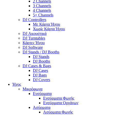
2 Channels
3 Channels
4 Channels
5+ Channels
DJ Controllers
Με Κάρτα Ήχου
Χωρίς Κάρτα Ήχου
DJ Ακουστικά
DJ Turntables
Κάρτες Ήχου
DJ Software
DJ Stands / DJ Booths
DJ Stands
DJ Booths
DJ Cases & Bags
DJ Cases
DJ Bags
DJ Covers
Ήχος
Μικρόφωνα
Ενσύρματα
Ενσύρματα Φωνής
Ενσύρματα Οργάνων
Ασύρματα
Ασύρματα Φωνής