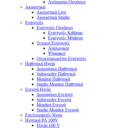
Ασύρματα Οργάνων
Ακουστικά
Ακουστικά Live
Ακουστικά Studio
Ενισχυτές
Ενισχυτές Οργάνων
Ενισχυτές Κιθάρας
Ενισχυτές Μπάσου
Τελικοί Ενισχυτές
Αναλογικοί
Ψηφιακοί
Ολοκληρωμένοι Ενισχυτές
Παθητικά Ηχεία
Δορυφόροι Παθητικοί
Subwoofer Παθητικά
Monitor Παθητικά
Studio Monitor Παθητικά
Ενεργά Ηχεία
Δορυφόροι Ενεργοί
Subwoofer Ενεργά
Monitor Ενεργά
Studio Monitor Ενεργά
Επεξεργαστές Ήχου
Ηχητικά PA 100V
Ηχεία 100 V