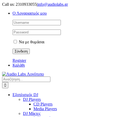
Μετάβαση
Call us: 2310933055
|
info@audiolabs.gr
στο
Ο Λογαριασμός μου
περιεχόμενο
Να με θυμάσαι
Register
Καλάθι
Αναζήτηση
για:
Εξοπλισμός DJ
DJ Players
CD Players
Media Players
DJ Μίκτες