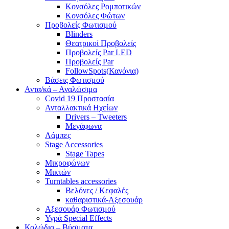
Κονσόλες Ρομποτικών
Κονσόλες Φώτων
Προβολείς Φωτισμού
Blinders
Θεατρικοί Προβολείς
Προβολείς Par LED
Προβολείς Par
FollowSpots(Κανόνια)
Βάσεις Φωτισμού
Αντα/κά – Αναλώσιμα
Covid 19 Προστασία
Ανταλλακτικά Ηχείων
Drivers – Tweeters
Μεγάφωνα
Λάμπες
Stage Accessories
Stage Tapes
Μικροφώνων
Μικτών
Turntables accessories
Βελόνες / Κεφαλές
καθαριστικά-Αξεσουάρ
Αξεσουάρ Φωτισμού
Υγρά Special Effects
Καλώδια – Βύσματα