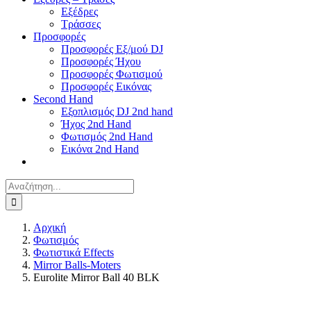
Εξέδρες
Τράσσες
Προσφορές
Προσφορές Εξ/μού DJ
Προσφορές Ήχου
Προσφορές Φωτισμού
Προσφορές Εικόνας
Second Hand
Εξοπλισμός DJ 2nd hand
Ήχος 2nd Hand
Φωτισμός 2nd Hand
Εικόνα 2nd Hand
Αναζήτηση
για:
Αρχική
Φωτισμός
Φωτιστικά Effects
Mirror Balls-Moters
Eurolite Mirror Ball 40 BLK