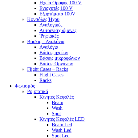
Ηχεία Οροφής 100 V
Ενισχυτές 100 V
Εξαρτήματα 100V
Κονσόλες Ήχου
Αναλογικές
Αυτοενισχυόμενες
Ψηφιακές
Βάσεις – Αναλόγια
Αναλόγια
Βάσεις ηχείων
Βάσεις μικροφώνων
Βάσεις Οργάνων
Flight Cases – Racks
Flight Cases
Racks
Φωτισμός
Ρομποτικά
Κινητές Κεφαλές
Beam
Wash
Spot
Κινητές Κεφαλές LED
Beam Led
Wash Led
Spot Led