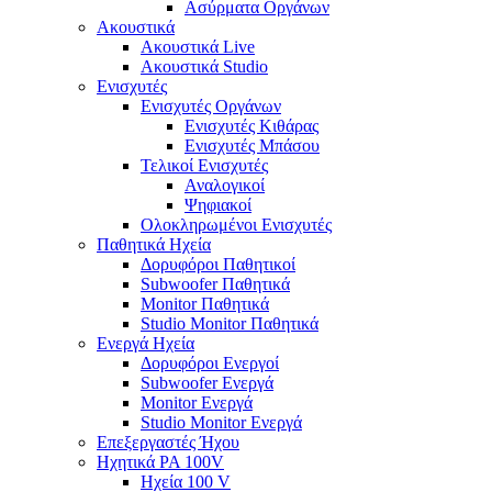
Ασύρματα Οργάνων
Ακουστικά
Ακουστικά Live
Ακουστικά Studio
Ενισχυτές
Ενισχυτές Οργάνων
Ενισχυτές Κιθάρας
Ενισχυτές Μπάσου
Τελικοί Ενισχυτές
Αναλογικοί
Ψηφιακοί
Ολοκληρωμένοι Ενισχυτές
Παθητικά Ηχεία
Δορυφόροι Παθητικοί
Subwoofer Παθητικά
Monitor Παθητικά
Studio Monitor Παθητικά
Ενεργά Ηχεία
Δορυφόροι Ενεργοί
Subwoofer Ενεργά
Monitor Ενεργά
Studio Monitor Ενεργά
Επεξεργαστές Ήχου
Ηχητικά PA 100V
Ηχεία 100 V