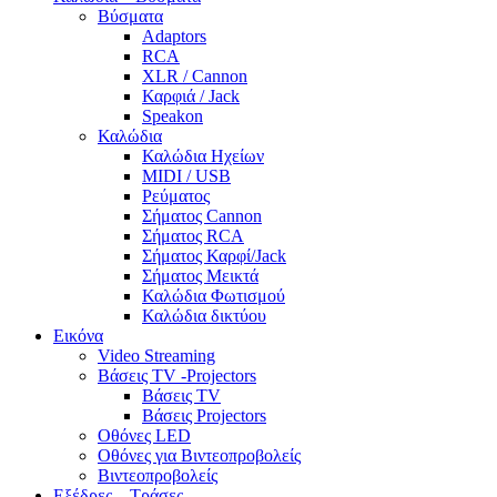
Βύσματα
Adaptors
RCA
XLR / Cannon
Καρφιά / Jack
Speakon
Καλώδια
Καλώδια Ηχείων
MIDI / USB
Ρεύματος
Σήματος Cannon
Σήματος RCA
Σήματος Καρφί/Jack
Σήματος Μεικτά
Καλώδια Φωτισμού
Καλώδια δικτύου
Εικόνα
Video Streaming
Βάσεις TV -Projectors
Βάσεις TV
Βάσεις Projectors
Οθόνες LED
Οθόνες για Βιντεοπροβολείς
Βιντεοπροβολείς
Εξέδρες – Τράσες