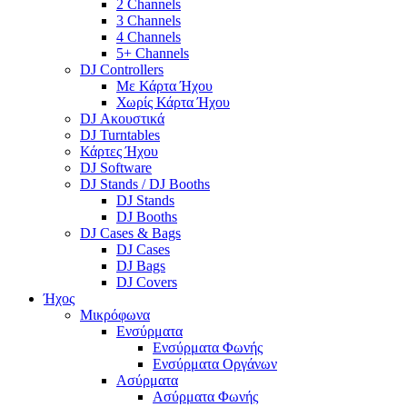
2 Channels
3 Channels
4 Channels
5+ Channels
DJ Controllers
Με Κάρτα Ήχου
Χωρίς Κάρτα Ήχου
DJ Ακουστικά
DJ Turntables
Κάρτες Ήχου
DJ Software
DJ Stands / DJ Booths
DJ Stands
DJ Booths
DJ Cases & Bags
DJ Cases
DJ Bags
DJ Covers
Ήχος
Μικρόφωνα
Ενσύρματα
Ενσύρματα Φωνής
Ενσύρματα Οργάνων
Ασύρματα
Ασύρματα Φωνής