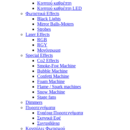
Κινητού καθρέπτη
Κινητού καθρέπτη LED
Φωτιστικά Effects
Black Lights
Mirror Balls-Moters
Strobes
Laser Effects
RGB
RGY
Μονόχρωμα
Special Effects
Co2 Effects
Smoke-Fog Machine
Bubble Machine
Confetti Machine
Foam Machine
Flame / Spark machines
Snow Machine
Stage fans
Dimmers
Πυροτεχνήματα
Εναέρια Πυροτεχνήματα
Σκηνικά Εφέ
Συντριβάνια
Κονσόλες Φωτισμού