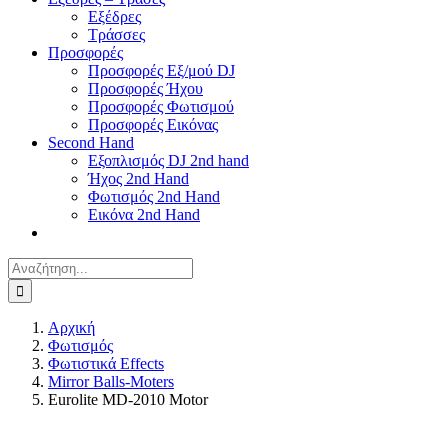
Εξέδρες
Τράσσες
Προσφορές
Προσφορές Εξ/μού DJ
Προσφορές Ήχου
Προσφορές Φωτισμού
Προσφορές Εικόνας
Second Hand
Εξοπλισμός DJ 2nd hand
Ήχος 2nd Hand
Φωτισμός 2nd Hand
Εικόνα 2nd Hand
Αναζήτηση
για:
Αρχική
Φωτισμός
Φωτιστικά Effects
Mirror Balls-Moters
Eurolite MD-2010 Motor