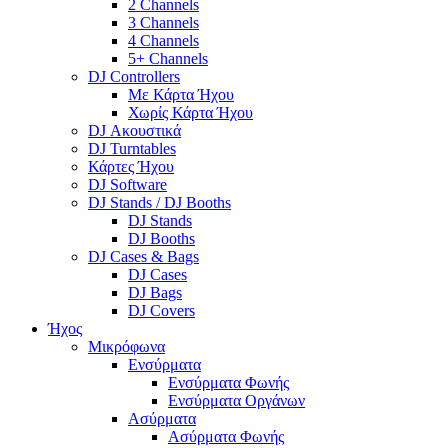
2 Channels
3 Channels
4 Channels
5+ Channels
DJ Controllers
Με Κάρτα Ήχου
Χωρίς Κάρτα Ήχου
DJ Ακουστικά
DJ Turntables
Κάρτες Ήχου
DJ Software
DJ Stands / DJ Booths
DJ Stands
DJ Booths
DJ Cases & Bags
DJ Cases
DJ Bags
DJ Covers
Ήχος
Μικρόφωνα
Ενσύρματα
Ενσύρματα Φωνής
Ενσύρματα Οργάνων
Ασύρματα
Ασύρματα Φωνής