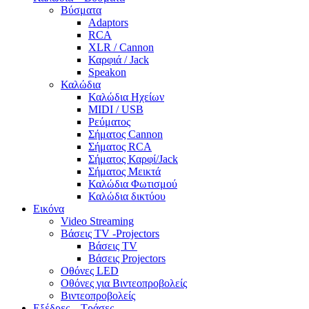
Βύσματα
Adaptors
RCA
XLR / Cannon
Καρφιά / Jack
Speakon
Καλώδια
Καλώδια Ηχείων
MIDI / USB
Ρεύματος
Σήματος Cannon
Σήματος RCA
Σήματος Καρφί/Jack
Σήματος Μεικτά
Καλώδια Φωτισμού
Καλώδια δικτύου
Εικόνα
Video Streaming
Βάσεις TV -Projectors
Βάσεις TV
Βάσεις Projectors
Οθόνες LED
Οθόνες για Βιντεοπροβολείς
Βιντεοπροβολείς
Εξέδρες – Τράσες