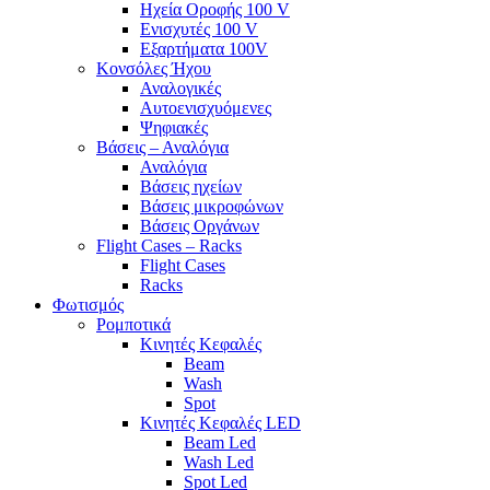
Ηχεία Οροφής 100 V
Ενισχυτές 100 V
Εξαρτήματα 100V
Κονσόλες Ήχου
Αναλογικές
Αυτοενισχυόμενες
Ψηφιακές
Βάσεις – Αναλόγια
Αναλόγια
Βάσεις ηχείων
Βάσεις μικροφώνων
Βάσεις Οργάνων
Flight Cases – Racks
Flight Cases
Racks
Φωτισμός
Ρομποτικά
Κινητές Κεφαλές
Beam
Wash
Spot
Κινητές Κεφαλές LED
Beam Led
Wash Led
Spot Led