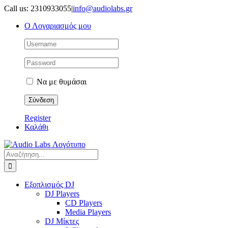
Μετάβαση
Call us: 2310933055
|
info@audiolabs.gr
στο
Ο Λογαριασμός μου
περιεχόμενο
Να με θυμάσαι
Register
Καλάθι
Αναζήτηση
για:
Εξοπλισμός DJ
DJ Players
CD Players
Media Players
DJ Μίκτες