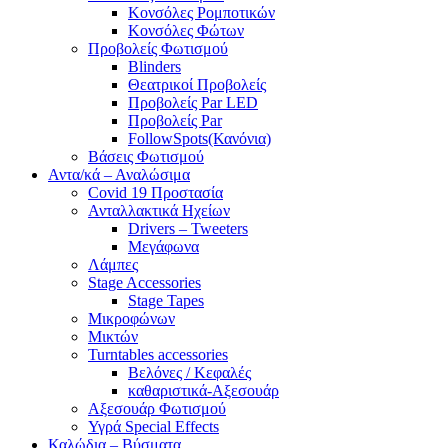
Κονσόλες Ρομποτικών
Κονσόλες Φώτων
Προβολείς Φωτισμού
Blinders
Θεατρικοί Προβολείς
Προβολείς Par LED
Προβολείς Par
FollowSpots(Κανόνια)
Βάσεις Φωτισμού
Αντα/κά – Αναλώσιμα
Covid 19 Προστασία
Ανταλλακτικά Ηχείων
Drivers – Tweeters
Μεγάφωνα
Λάμπες
Stage Accessories
Stage Tapes
Μικροφώνων
Μικτών
Turntables accessories
Βελόνες / Κεφαλές
καθαριστικά-Αξεσουάρ
Αξεσουάρ Φωτισμού
Υγρά Special Effects
Καλώδια – Βύσματα