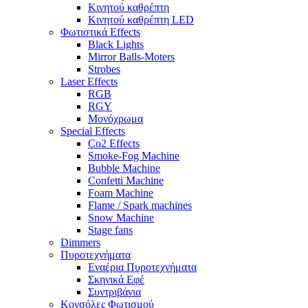
Κινητού καθρέπτη
Κινητού καθρέπτη LED
Φωτιστικά Effects
Black Lights
Mirror Balls-Moters
Strobes
Laser Effects
RGB
RGY
Μονόχρωμα
Special Effects
Co2 Effects
Smoke-Fog Machine
Bubble Machine
Confetti Machine
Foam Machine
Flame / Spark machines
Snow Machine
Stage fans
Dimmers
Πυροτεχνήματα
Εναέρια Πυροτεχνήματα
Σκηνικά Εφέ
Συντριβάνια
Κονσόλες Φωτισμού