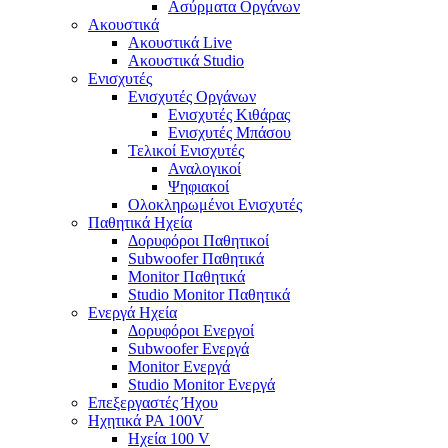
Ασύρματα Οργάνων
Ακουστικά
Ακουστικά Live
Ακουστικά Studio
Ενισχυτές
Ενισχυτές Οργάνων
Ενισχυτές Κιθάρας
Ενισχυτές Μπάσου
Τελικοί Ενισχυτές
Αναλογικοί
Ψηφιακοί
Ολοκληρωμένοι Ενισχυτές
Παθητικά Ηχεία
Δορυφόροι Παθητικοί
Subwoofer Παθητικά
Monitor Παθητικά
Studio Monitor Παθητικά
Ενεργά Ηχεία
Δορυφόροι Ενεργοί
Subwoofer Ενεργά
Monitor Ενεργά
Studio Monitor Ενεργά
Επεξεργαστές Ήχου
Ηχητικά PA 100V
Ηχεία 100 V