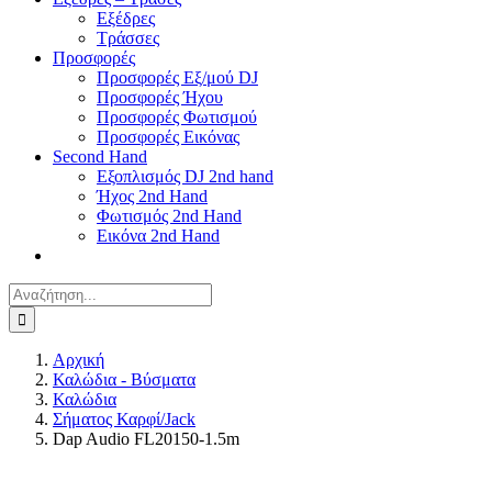
Εξέδρες
Τράσσες
Προσφορές
Προσφορές Εξ/μού DJ
Προσφορές Ήχου
Προσφορές Φωτισμού
Προσφορές Εικόνας
Second Hand
Εξοπλισμός DJ 2nd hand
Ήχος 2nd Hand
Φωτισμός 2nd Hand
Εικόνα 2nd Hand
Αναζήτηση
για:
Αρχική
Καλώδια - Βύσματα
Καλώδια
Σήματος Καρφί/Jack
Dap Audio FL20150-1.5m