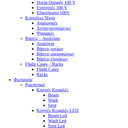
Ηχεία Οροφής 100 V
Ενισχυτές 100 V
Εξαρτήματα 100V
Κονσόλες Ήχου
Αναλογικές
Αυτοενισχυόμενες
Ψηφιακές
Βάσεις – Αναλόγια
Αναλόγια
Βάσεις ηχείων
Βάσεις μικροφώνων
Βάσεις Οργάνων
Flight Cases – Racks
Flight Cases
Racks
Φωτισμός
Ρομποτικά
Κινητές Κεφαλές
Beam
Wash
Spot
Κινητές Κεφαλές LED
Beam Led
Wash Led
Spot Led