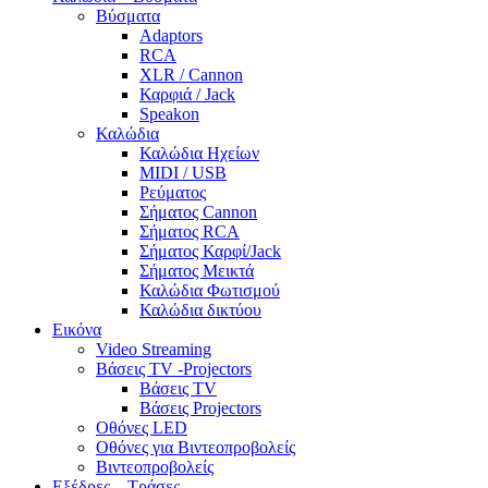
Βύσματα
Adaptors
RCA
XLR / Cannon
Καρφιά / Jack
Speakon
Καλώδια
Καλώδια Ηχείων
MIDI / USB
Ρεύματος
Σήματος Cannon
Σήματος RCA
Σήματος Καρφί/Jack
Σήματος Μεικτά
Καλώδια Φωτισμού
Καλώδια δικτύου
Εικόνα
Video Streaming
Βάσεις TV -Projectors
Βάσεις TV
Βάσεις Projectors
Οθόνες LED
Οθόνες για Βιντεοπροβολείς
Βιντεοπροβολείς
Εξέδρες – Τράσες