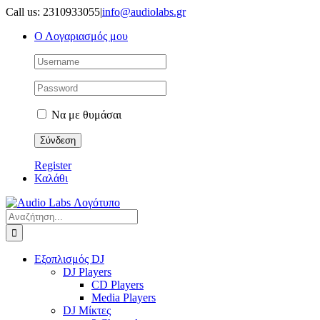
Μετάβαση
Call us: 2310933055
|
info@audiolabs.gr
στο
Ο Λογαριασμός μου
περιεχόμενο
Να με θυμάσαι
Register
Καλάθι
Αναζήτηση
για:
Εξοπλισμός DJ
DJ Players
CD Players
Media Players
DJ Μίκτες