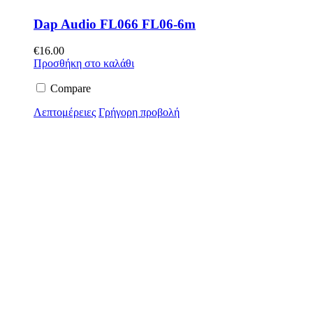
Dap Audio FL066 FL06-6m
€
16.00
Προσθήκη στο καλάθι
Compare
Λεπτομέρειες
Γρήγορη προβολή