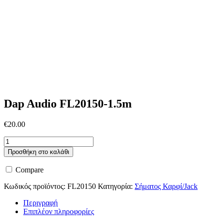
Dap Audio FL20150-1.5m
€
20.00
Dap
Audio
Προσθήκη στο καλάθι
FL20150-
1.5m
Compare
ποσότητα
Κωδικός προϊόντος:
FL20150
Κατηγορία:
Σήματος Καρφί/Jack
Περιγραφή
Επιπλέον πληροφορίες