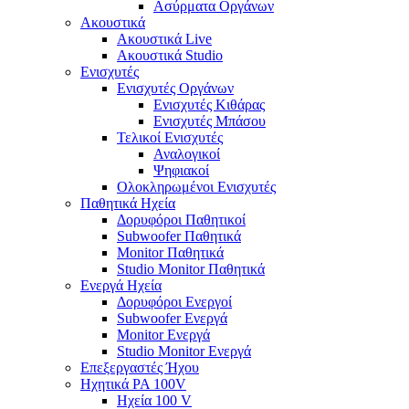
Ασύρματα Οργάνων
Ακουστικά
Ακουστικά Live
Ακουστικά Studio
Ενισχυτές
Ενισχυτές Οργάνων
Ενισχυτές Κιθάρας
Ενισχυτές Μπάσου
Τελικοί Ενισχυτές
Αναλογικοί
Ψηφιακοί
Ολοκληρωμένοι Ενισχυτές
Παθητικά Ηχεία
Δορυφόροι Παθητικοί
Subwoofer Παθητικά
Monitor Παθητικά
Studio Monitor Παθητικά
Ενεργά Ηχεία
Δορυφόροι Ενεργοί
Subwoofer Ενεργά
Monitor Ενεργά
Studio Monitor Ενεργά
Επεξεργαστές Ήχου
Ηχητικά PA 100V
Ηχεία 100 V