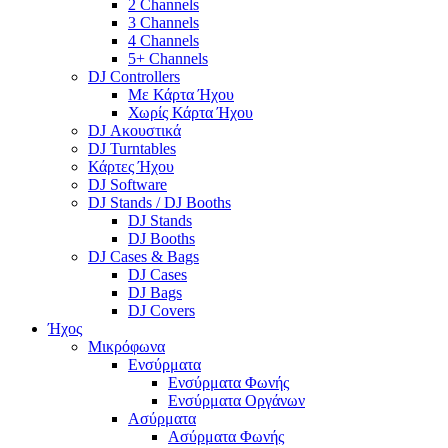
2 Channels
3 Channels
4 Channels
5+ Channels
DJ Controllers
Με Κάρτα Ήχου
Χωρίς Κάρτα Ήχου
DJ Ακουστικά
DJ Turntables
Κάρτες Ήχου
DJ Software
DJ Stands / DJ Booths
DJ Stands
DJ Booths
DJ Cases & Bags
DJ Cases
DJ Bags
DJ Covers
Ήχος
Μικρόφωνα
Ενσύρματα
Ενσύρματα Φωνής
Ενσύρματα Οργάνων
Ασύρματα
Ασύρματα Φωνής