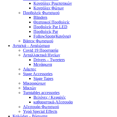
Κονσόλες Ρομποτικών
Κονσόλες Φώτων
Προβολείς Φωτισμού
Blinders
Θεατρικοί Προβολείς
Προβολείς Par LED
Προβολείς Par
FollowSpots(Κανόνια)
Βάσεις Φωτισμού
Αντα/κά – Αναλώσιμα
Covid 19 Προστασία
Ανταλλακτικά Ηχείων
Drivers – Tweeters
Μεγάφωνα
Λάμπες
Stage Accessories
Stage Tapes
Μικροφώνων
Μικτών
Turntables accessories
Βελόνες / Κεφαλές
καθαριστικά-Αξεσουάρ
Αξεσουάρ Φωτισμού
Υγρά Special Effects
Καλώδια – Βύσματα