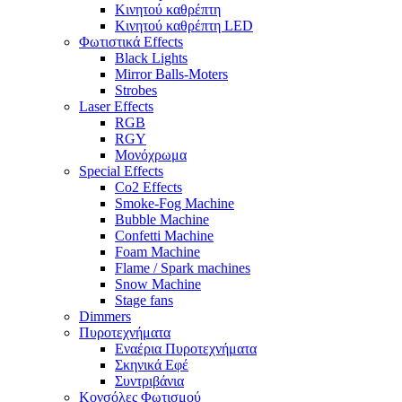
Κινητού καθρέπτη
Κινητού καθρέπτη LED
Φωτιστικά Effects
Black Lights
Mirror Balls-Moters
Strobes
Laser Effects
RGB
RGY
Μονόχρωμα
Special Effects
Co2 Effects
Smoke-Fog Machine
Bubble Machine
Confetti Machine
Foam Machine
Flame / Spark machines
Snow Machine
Stage fans
Dimmers
Πυροτεχνήματα
Εναέρια Πυροτεχνήματα
Σκηνικά Εφέ
Συντριβάνια
Κονσόλες Φωτισμού