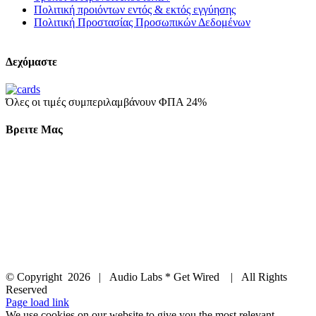
Πολιτική προιόντων εντός & εκτός εγγύησης
Πολιτική Προστασίας Προσωπικών Δεδομένων
Δεχόμαστε
Όλες οι τιμές συμπεριλαμβάνουν ΦΠΑ 24%
Βρειτε Μας
© Copyright
2026 | Audio Labs * Get Wired | All Rights
Reserved
Facebook
Instagram
YouTube
LinkedIn
X
Page load link
We use cookies on our website to give you the most relevant