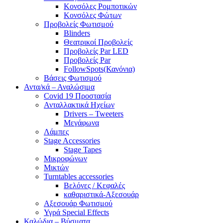
Κονσόλες Ρομποτικών
Κονσόλες Φώτων
Προβολείς Φωτισμού
Blinders
Θεατρικοί Προβολείς
Προβολείς Par LED
Προβολείς Par
FollowSpots(Κανόνια)
Βάσεις Φωτισμού
Αντα/κά – Αναλώσιμα
Covid 19 Προστασία
Ανταλλακτικά Ηχείων
Drivers – Tweeters
Μεγάφωνα
Λάμπες
Stage Accessories
Stage Tapes
Μικροφώνων
Μικτών
Turntables accessories
Βελόνες / Κεφαλές
καθαριστικά-Αξεσουάρ
Αξεσουάρ Φωτισμού
Υγρά Special Effects
Καλώδια – Βύσματα