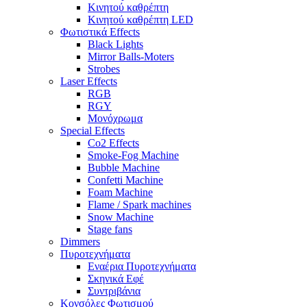
Κινητού καθρέπτη
Κινητού καθρέπτη LED
Φωτιστικά Effects
Black Lights
Mirror Balls-Moters
Strobes
Laser Effects
RGB
RGY
Μονόχρωμα
Special Effects
Co2 Effects
Smoke-Fog Machine
Bubble Machine
Confetti Machine
Foam Machine
Flame / Spark machines
Snow Machine
Stage fans
Dimmers
Πυροτεχνήματα
Εναέρια Πυροτεχνήματα
Σκηνικά Εφέ
Συντριβάνια
Κονσόλες Φωτισμού