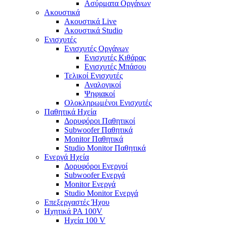
Ασύρματα Οργάνων
Ακουστικά
Ακουστικά Live
Ακουστικά Studio
Ενισχυτές
Ενισχυτές Οργάνων
Ενισχυτές Κιθάρας
Ενισχυτές Μπάσου
Τελικοί Ενισχυτές
Αναλογικοί
Ψηφιακοί
Ολοκληρωμένοι Ενισχυτές
Παθητικά Ηχεία
Δορυφόροι Παθητικοί
Subwoofer Παθητικά
Monitor Παθητικά
Studio Monitor Παθητικά
Ενεργά Ηχεία
Δορυφόροι Ενεργοί
Subwoofer Ενεργά
Monitor Ενεργά
Studio Monitor Ενεργά
Επεξεργαστές Ήχου
Ηχητικά PA 100V
Ηχεία 100 V