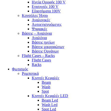
Ηχεία Οροφής 100 V
Ενισχυτές 100 V
Εξαρτήματα 100V
Κονσόλες Ήχου
Αναλογικές
Αυτοενισχυόμενες
Ψηφιακές
Βάσεις – Αναλόγια
Αναλόγια
Βάσεις ηχείων
Βάσεις μικροφώνων
Βάσεις Οργάνων
Flight Cases – Racks
Flight Cases
Racks
Φωτισμός
Ρομποτικά
Κινητές Κεφαλές
Beam
Wash
Spot
Κινητές Κεφαλές LED
Beam Led
Wash Led
Spot Led