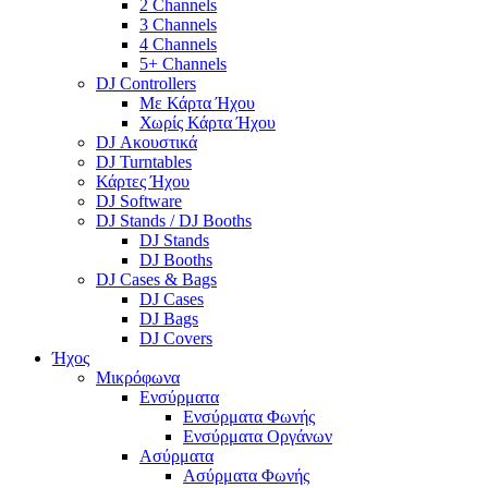
2 Channels
3 Channels
4 Channels
5+ Channels
DJ Controllers
Με Κάρτα Ήχου
Χωρίς Κάρτα Ήχου
DJ Ακουστικά
DJ Turntables
Κάρτες Ήχου
DJ Software
DJ Stands / DJ Booths
DJ Stands
DJ Booths
DJ Cases & Bags
DJ Cases
DJ Bags
DJ Covers
Ήχος
Μικρόφωνα
Ενσύρματα
Ενσύρματα Φωνής
Ενσύρματα Οργάνων
Ασύρματα
Ασύρματα Φωνής