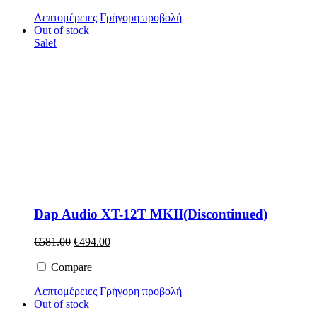
Λεπτομέρειες
Γρήγορη προβολή
Out of stock
Sale!
Dap Audio XT-12T MKII(Discontinued)
Original
Η
€
581.00
€
494.00
price
τρέχουσα
was:
τιμή
Compare
€581.00.
είναι:
Λεπτομέρειες
Γρήγορη προβολή
€494.00.
Out of stock