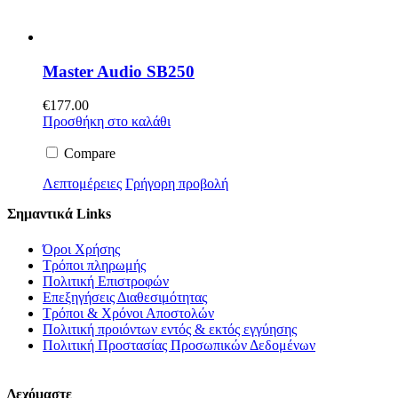
Master Audio SB250
€
177.00
Προσθήκη στο καλάθι
Compare
Λεπτομέρειες
Γρήγορη προβολή
Σημαντικά Links
Όροι Χρήσης
Τρόποι πληρωμής
Πολιτική Επιστροφών
Επεξηγήσεις Διαθεσιμότητας
Τρόποι & Χρόνοι Αποστολών
Πολιτική προιόντων εντός & εκτός εγγύησης
Πολιτική Προστασίας Προσωπικών Δεδομένων
Δεχόμαστε