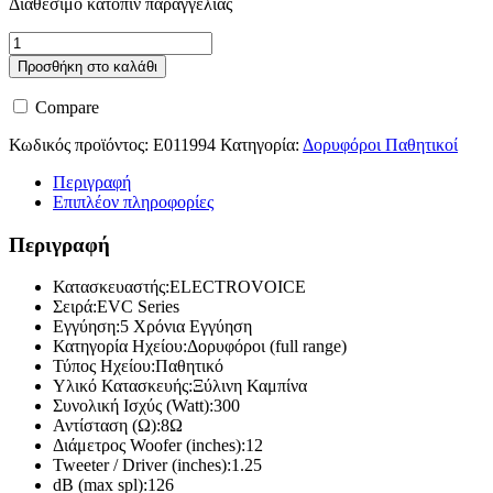
Διαθέσιμο κατόπιν παραγγελίας
Electro
Voice
Προσθήκη στο καλάθι
EVC-
1122-
Compare
95B
ποσότητα
Κωδικός προϊόντος:
E011994
Κατηγορία:
Δορυφόροι Παθητικοί
Περιγραφή
Επιπλέον πληροφορίες
Περιγραφή
Κατασκευαστής:ELECTROVOICE
Σειρά:EVC Series
Εγγύηση:5 Χρόνια Εγγύηση
Κατηγορία Ηχείου:Δορυφόροι (full range)
Τύπος Ηχείου:Παθητικό
Υλικό Κατασκευής:Ξύλινη Καμπίνα
Συνολική Ισχύς (Watt):300
Αντίσταση (Ω):8Ω
Διάμετρος Woofer (inches):12
Tweeter / Driver (inches):1.25
dB (max spl):126