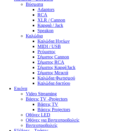
Βύσματα
Adaptors
RCA
XLR / Cannon
Καρφιά / Jack
Speakon
Καλώδια
Καλώδια Ηχείων
MIDI / USB
Ρεύματος
Σήματος Cannon
Σήματος RCA
Σήματος Καρφί/Jack
Σήματος Μεικτά
Καλώδια Φωτισμού
Καλώδια δικτύου
Εικόνα
Video Streaming
Βάσεις TV -Projectors
Βάσεις TV
Βάσεις Projectors
Οθόνες LED
Οθόνες για Βιντεοπροβολείς
Βιντεοπροβολείς
Εξέδρες – Τράσες