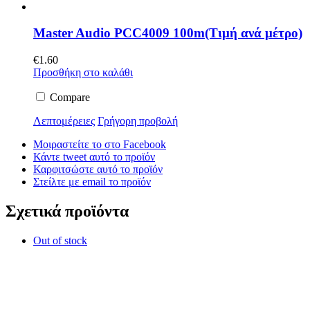
Master Audio PCC4009 100m(Τιμή ανά μέτρο)
€
1.60
Προσθήκη στο καλάθι
Compare
Λεπτομέρειες
Γρήγορη προβολή
Μοιραστείτε το στο Facebook
Κάντε tweet αυτό το προϊόν
Καρφιτσώστε αυτό το προϊόν
Στείλτε με email το προϊόν
Σχετικά προϊόντα
Out of stock