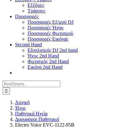
Εξέδρες
Τράσσες
Προσφορές
Προσφορές Εξ/μού DJ
Προσφορές Ήχου
Προσφορές Φωτισμού
Προσφορές Εικόνας
Second Hand
Εξοπλισμός DJ 2nd hand
Ήχος 2nd Hand
Φωτισμός 2nd Hand
Εικόνα 2nd Hand
Αναζήτηση
για:
Αρχική
Ήχος
Παθητικά Ηχεία
Δορυφόροι Παθητικοί
Electro Voice EVC-1122-95B