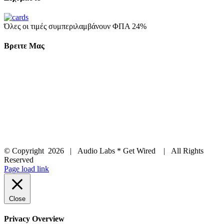
Όλες οι τιμές συμπεριλαμβάνουν ΦΠΑ 24%
Βρειτε Μας
© Copyright
2026 | Audio Labs * Get Wired | All Rights
Reserved
Facebook
Instagram
YouTube
LinkedIn
X
Page load link
Close
Privacy Overview