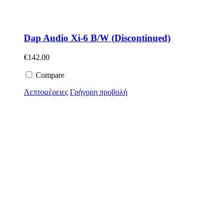
Dap Audio Xi-6 B/W (Discontinued)
€
142.00
Compare
Λεπτομέρειες
Γρήγορη προβολή