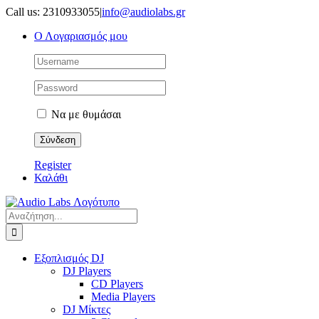
Μετάβαση
Call us: 2310933055
|
info@audiolabs.gr
στο
Ο Λογαριασμός μου
περιεχόμενο
Να με θυμάσαι
Register
Καλάθι
Αναζήτηση
για:
Εξοπλισμός DJ
DJ Players
CD Players
Media Players
DJ Μίκτες