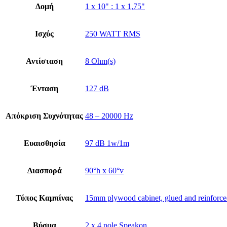
Δομή
1 x 10" : 1 x 1,75"
Ισχύς
250 WATT RMS
Αντίσταση
8 Ohm(s)
Ένταση
127 dB
Απόκριση Συχνότητας
48 – 20000 Hz
Ευαισθησία
97 dB 1w/1m
Διασπορά
90°h x 60°v
Τύπος Καμπίνας
15mm plywood cabinet, glued and reinforced 
Βύσμα
2 x 4 pole Speakon