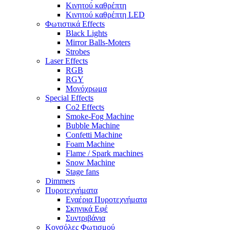
Κινητού καθρέπτη
Κινητού καθρέπτη LED
Φωτιστικά Effects
Black Lights
Mirror Balls-Moters
Strobes
Laser Effects
RGB
RGY
Μονόχρωμα
Special Effects
Co2 Effects
Smoke-Fog Machine
Bubble Machine
Confetti Machine
Foam Machine
Flame / Spark machines
Snow Machine
Stage fans
Dimmers
Πυροτεχνήματα
Εναέρια Πυροτεχνήματα
Σκηνικά Εφέ
Συντριβάνια
Κονσόλες Φωτισμού