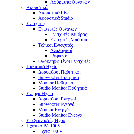
Ασύρματα Οργάνων
Ακουστικά
Ακουστικά Live
Ακουστικά Studio
Ενισχυτές
Ενισχυτές Οργάνων
Ενισχυτές Κιθάρας
Ενισχυτές Μπάσου
Τελικοί Ενισχυτές
Αναλογικοί
Ψηφιακοί
Ολοκληρωμένοι Ενισχυτές
Παθητικά Ηχεία
Δορυφόροι Παθητικοί
Subwoofer Παθητικά
Monitor Παθητικά
Studio Monitor Παθητικά
Ενεργά Ηχεία
Δορυφόροι Ενεργοί
Subwoofer Ενεργά
Monitor Ενεργά
Studio Monitor Ενεργά
Επεξεργαστές Ήχου
Ηχητικά PA 100V
Ηχεία 100 V