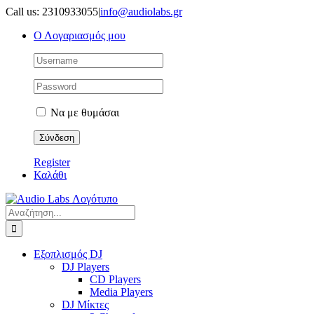
Μετάβαση
Call us: 2310933055
|
info@audiolabs.gr
στο
Ο Λογαριασμός μου
περιεχόμενο
Να με θυμάσαι
Register
Καλάθι
Αναζήτηση
για:
Εξοπλισμός DJ
DJ Players
CD Players
Media Players
DJ Μίκτες