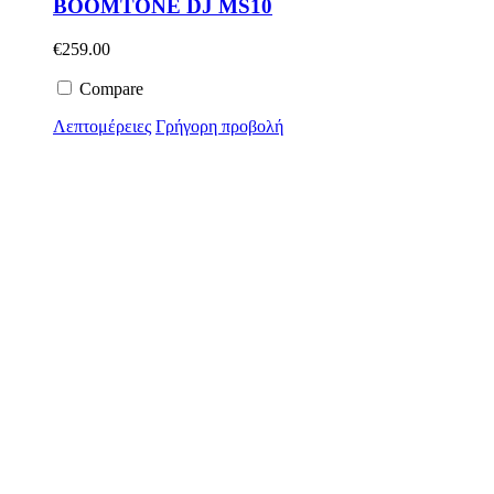
BOOMTONE DJ MS10
€
259.00
Compare
Λεπτομέρειες
Γρήγορη προβολή