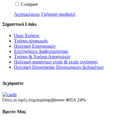
Compare
Λεπτομέρειες
Γρήγορη προβολή
Σημαντικά Links
Όροι Χρήσης
Τρόποι πληρωμής
Πολιτική Επιστροφών
Επεξηγήσεις Διαθεσιμότητας
Τρόποι & Χρόνοι Αποστολών
Πολιτική προιόντων εντός & εκτός εγγύησης
Πολιτική Προστασίας Προσωπικών Δεδομένων
Δεχόμαστε
Όλες οι τιμές συμπεριλαμβάνουν ΦΠΑ 24%
Βρειτε Μας