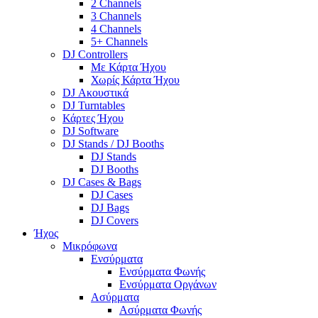
2 Channels
3 Channels
4 Channels
5+ Channels
DJ Controllers
Με Κάρτα Ήχου
Χωρίς Κάρτα Ήχου
DJ Ακουστικά
DJ Turntables
Κάρτες Ήχου
DJ Software
DJ Stands / DJ Booths
DJ Stands
DJ Booths
DJ Cases & Bags
DJ Cases
DJ Bags
DJ Covers
Ήχος
Μικρόφωνα
Ενσύρματα
Ενσύρματα Φωνής
Ενσύρματα Οργάνων
Ασύρματα
Ασύρματα Φωνής