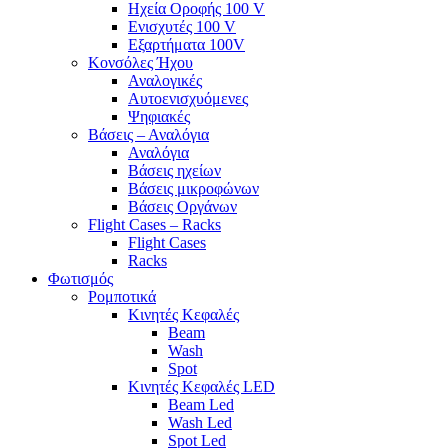
Ηχεία Οροφής 100 V
Ενισχυτές 100 V
Εξαρτήματα 100V
Κονσόλες Ήχου
Αναλογικές
Αυτοενισχυόμενες
Ψηφιακές
Βάσεις – Αναλόγια
Αναλόγια
Βάσεις ηχείων
Βάσεις μικροφώνων
Βάσεις Οργάνων
Flight Cases – Racks
Flight Cases
Racks
Φωτισμός
Ρομποτικά
Κινητές Κεφαλές
Beam
Wash
Spot
Κινητές Κεφαλές LED
Beam Led
Wash Led
Spot Led