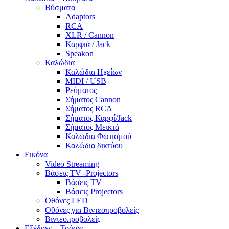
Βύσματα
Adaptors
RCA
XLR / Cannon
Καρφιά / Jack
Speakon
Καλώδια
Καλώδια Ηχείων
MIDI / USB
Ρεύματος
Σήματος Cannon
Σήματος RCA
Σήματος Καρφί/Jack
Σήματος Μεικτά
Καλώδια Φωτισμού
Καλώδια δικτύου
Εικόνα
Video Streaming
Βάσεις TV -Projectors
Βάσεις TV
Βάσεις Projectors
Οθόνες LED
Οθόνες για Βιντεοπροβολείς
Βιντεοπροβολείς
Εξέδρες – Τράσες