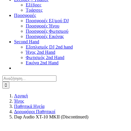
Εξέδρες
Τράσσες
Προσφορές
Προσφορές Εξ/μού DJ
Προσφορές Ήχου
Προσφορές Φωτισμού
Προσφορές Εικόνας
Second Hand
Εξοπλισμός DJ 2nd hand
Ήχος 2nd Hand
Φωτισμός 2nd Hand
Εικόνα 2nd Hand
Αναζήτηση
για:
Αρχική
Ήχος
Παθητικά Ηχεία
Δορυφόροι Παθητικοί
Dap Audio XT-10 MKII (Discontinued)