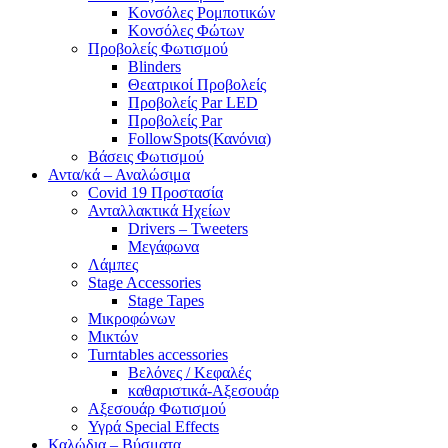
Κονσόλες Ρομποτικών
Κονσόλες Φώτων
Προβολείς Φωτισμού
Blinders
Θεατρικοί Προβολείς
Προβολείς Par LED
Προβολείς Par
FollowSpots(Κανόνια)
Βάσεις Φωτισμού
Αντα/κά – Αναλώσιμα
Covid 19 Προστασία
Ανταλλακτικά Ηχείων
Drivers – Tweeters
Μεγάφωνα
Λάμπες
Stage Accessories
Stage Tapes
Μικροφώνων
Μικτών
Turntables accessories
Βελόνες / Κεφαλές
καθαριστικά-Αξεσουάρ
Αξεσουάρ Φωτισμού
Υγρά Special Effects
Καλώδια – Βύσματα