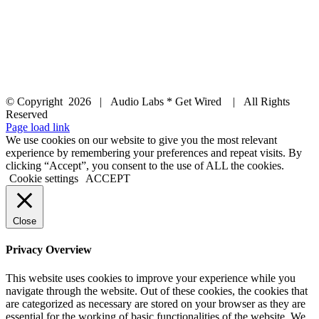
© Copyright
2026 | Audio Labs * Get Wired | All Rights
Reserved
Facebook
Instagram
YouTube
LinkedIn
X
Page load link
We use cookies on our website to give you the most relevant
experience by remembering your preferences and repeat visits. By
clicking “Accept”, you consent to the use of ALL the cookies.
Cookie settings
ACCEPT
Close
Privacy Overview
This website uses cookies to improve your experience while you
navigate through the website. Out of these cookies, the cookies that
are categorized as necessary are stored on your browser as they are
essential for the working of basic functionalities of the website. We