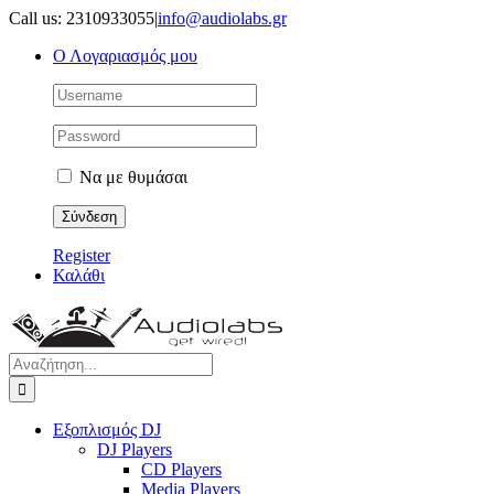
Μετάβαση
Call us: 2310933055
|
info@audiolabs.gr
στο
Ο Λογαριασμός μου
περιεχόμενο
Να με θυμάσαι
Register
Καλάθι
Αναζήτηση
για:
Εξοπλισμός DJ
DJ Players
CD Players
Media Players