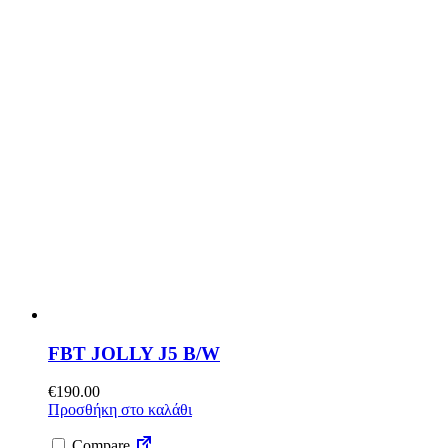
FBT JOLLY J5 B/W
€
190.00
Προσθήκη στο καλάθι
Compare