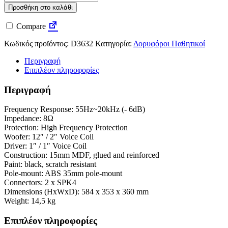
Audio
Προσθήκη στο καλάθι
DRX-
12
Compare
ποσότητα
Κωδικός προϊόντος:
D3632
Κατηγορία:
Δορυφόροι Παθητικοί
Περιγραφή
Επιπλέον πληροφορίες
Περιγραφή
Frequency Response: 55Hz~20kHz (- 6dB)
Impedance: 8Ω
Protection: High Frequency Protection
Woofer: 12″ / 2″ Voice Coil
Driver: 1″ / 1″ Voice Coil
Construction: 15mm MDF, glued and reinforced
Paint: black, scratch resistant
Pole-mount: ABS 35mm pole-mount
Connectors: 2 x SPK4
Dimensions (HxWxD): 584 x 353 x 360 mm
Weight: 14,5 kg
Επιπλέον πληροφορίες