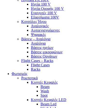
Ηχεία 100 V
Ηχεία Οροφής 100 V
Ενισχυτές 100 V
Εξαρτήματα 100V
Κονσόλες Ήχου
Αναλογικές
Αυτοενισχυόμενες
Ψηφιακές
Βάσεις – Αναλόγια
Αναλόγια
Βάσεις ηχείων
Βάσεις μικροφώνων
Βάσεις Οργάνων
Flight Cases – Racks
Flight Cases
Racks
Φωτισμός
Ρομποτικά
Κινητές Κεφαλές
Beam
Wash
Spot
Κινητές Κεφαλές LED
Beam Led