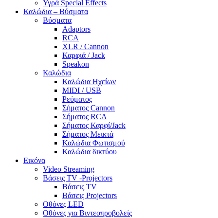
Υγρά Special Effects
Καλώδια – Βύσματα
Βύσματα
Adaptors
RCA
XLR / Cannon
Καρφιά / Jack
Speakon
Καλώδια
Καλώδια Ηχείων
MIDI / USB
Ρεύματος
Σήματος Cannon
Σήματος RCA
Σήματος Καρφί/Jack
Σήματος Μεικτά
Καλώδια Φωτισμού
Καλώδια δικτύου
Εικόνα
Video Streaming
Βάσεις TV -Projectors
Βάσεις TV
Βάσεις Projectors
Οθόνες LED
Οθόνες για Βιντεοπροβολείς