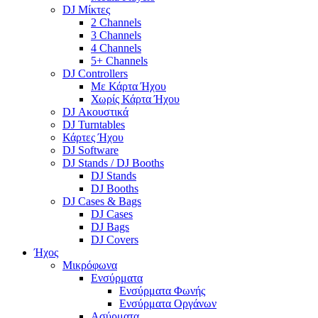
DJ Μίκτες
2 Channels
3 Channels
4 Channels
5+ Channels
DJ Controllers
Με Κάρτα Ήχου
Χωρίς Κάρτα Ήχου
DJ Ακουστικά
DJ Turntables
Κάρτες Ήχου
DJ Software
DJ Stands / DJ Booths
DJ Stands
DJ Booths
DJ Cases & Bags
DJ Cases
DJ Bags
DJ Covers
Ήχος
Μικρόφωνα
Ενσύρματα
Ενσύρματα Φωνής
Ενσύρματα Οργάνων
Ασύρματα