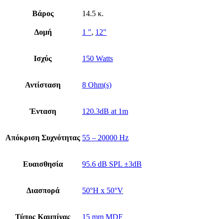
Βάρος
14.5 κ.
Δομή
1 "
,
12"
Ισχύς
150 Watts
Αντίσταση
8 Ohm(s)
Ένταση
120.3dB at 1m
Απόκριση Συχνότητας
55 – 20000 Hz
Ευαισθησία
95.6 dB SPL ±3dB
Διασπορά
50°H x 50°V
Τύπος Καμπίνας
15 mm MDF