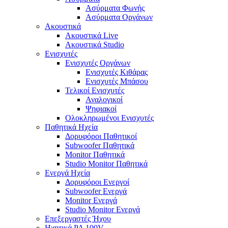
Ασύρματα Φωνής
Ασύρματα Οργάνων
Ακουστικά
Ακουστικά Live
Ακουστικά Studio
Ενισχυτές
Ενισχυτές Οργάνων
Ενισχυτές Κιθάρας
Ενισχυτές Μπάσου
Τελικοί Ενισχυτές
Αναλογικοί
Ψηφιακοί
Ολοκληρωμένοι Ενισχυτές
Παθητικά Ηχεία
Δορυφόροι Παθητικοί
Subwoofer Παθητικά
Monitor Παθητικά
Studio Monitor Παθητικά
Ενεργά Ηχεία
Δορυφόροι Ενεργοί
Subwoofer Ενεργά
Monitor Ενεργά
Studio Monitor Ενεργά
Επεξεργαστές Ήχου
Ηχητικά PA 100V