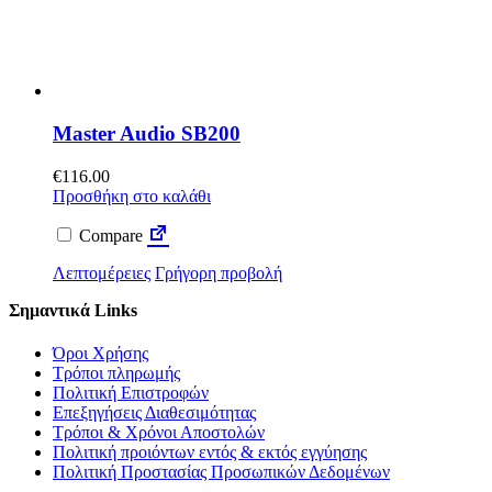
Master Audio SB200
€
116.00
Προσθήκη στο καλάθι
Compare
Λεπτομέρειες
Γρήγορη προβολή
Σημαντικά Links
Όροι Χρήσης
Τρόποι πληρωμής
Πολιτική Επιστροφών
Επεξηγήσεις Διαθεσιμότητας
Τρόποι & Χρόνοι Αποστολών
Πολιτική προιόντων εντός & εκτός εγγύησης
Πολιτική Προστασίας Προσωπικών Δεδομένων