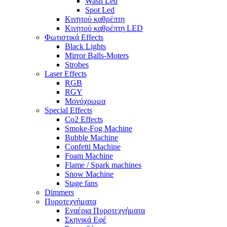
Wash Led
Spot Led
Κινητού καθρέπτη
Κινητού καθρέπτη LED
Φωτιστικά Effects
Black Lights
Mirror Balls-Moters
Strobes
Laser Effects
RGB
RGY
Μονόχρωμα
Special Effects
Co2 Effects
Smoke-Fog Machine
Bubble Machine
Confetti Machine
Foam Machine
Flame / Spark machines
Snow Machine
Stage fans
Dimmers
Πυροτεχνήματα
Εναέρια Πυροτεχνήματα
Σκηνικά Εφέ