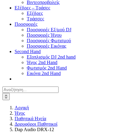
Βιντεοπροβολείς
Εξέδρες – Τράσες
Εξέδρες
Τράσσες
Προσφορές
Προσφορές Εξ/μού DJ
Προσφορές Ήχου
Προσφορές Φωτισμού
Προσφορές Εικόνας
Second Hand
Εξοπλισμός DJ 2nd hand
Ήχος 2nd Hand
Φωτισμός 2nd Hand
Εικόνα 2nd Hand
Αναζήτηση
για:
Αρχική
Ήχος
Παθητικά Ηχεία
Δορυφόροι Παθητικοί
Dap Audio DRX-12