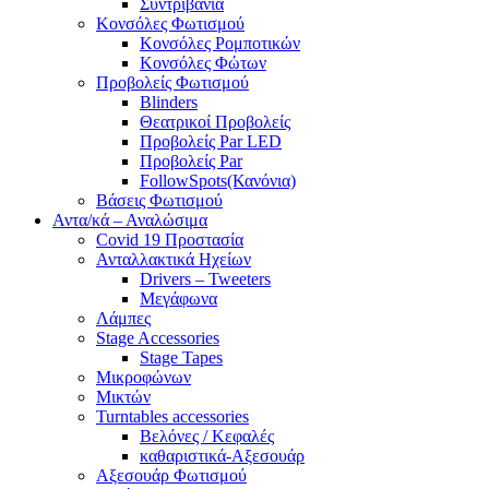
Συντριβάνια
Κονσόλες Φωτισμού
Κονσόλες Ρομποτικών
Κονσόλες Φώτων
Προβολείς Φωτισμού
Blinders
Θεατρικοί Προβολείς
Προβολείς Par LED
Προβολείς Par
FollowSpots(Κανόνια)
Βάσεις Φωτισμού
Αντα/κά – Αναλώσιμα
Covid 19 Προστασία
Ανταλλακτικά Ηχείων
Drivers – Tweeters
Μεγάφωνα
Λάμπες
Stage Accessories
Stage Tapes
Μικροφώνων
Μικτών
Turntables accessories
Βελόνες / Κεφαλές
καθαριστικά-Αξεσουάρ
Αξεσουάρ Φωτισμού