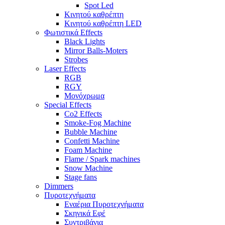
Spot Led
Κινητού καθρέπτη
Κινητού καθρέπτη LED
Φωτιστικά Effects
Black Lights
Mirror Balls-Moters
Strobes
Laser Effects
RGB
RGY
Μονόχρωμα
Special Effects
Co2 Effects
Smoke-Fog Machine
Bubble Machine
Confetti Machine
Foam Machine
Flame / Spark machines
Snow Machine
Stage fans
Dimmers
Πυροτεχνήματα
Εναέρια Πυροτεχνήματα
Σκηνικά Εφέ
Συντριβάνια