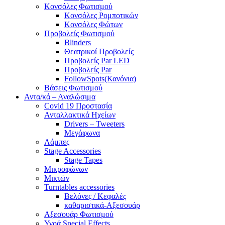
Κονσόλες Φωτισμού
Κονσόλες Ρομποτικών
Κονσόλες Φώτων
Προβολείς Φωτισμού
Blinders
Θεατρικοί Προβολείς
Προβολείς Par LED
Προβολείς Par
FollowSpots(Κανόνια)
Βάσεις Φωτισμού
Αντα/κά – Αναλώσιμα
Covid 19 Προστασία
Ανταλλακτικά Ηχείων
Drivers – Tweeters
Μεγάφωνα
Λάμπες
Stage Accessories
Stage Tapes
Μικροφώνων
Μικτών
Turntables accessories
Βελόνες / Κεφαλές
καθαριστικά-Αξεσουάρ
Αξεσουάρ Φωτισμού
Υγρά Special Effects