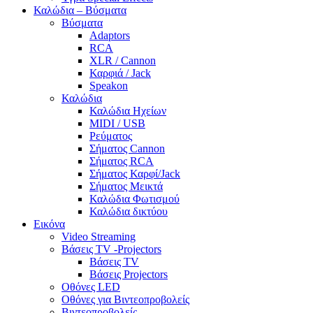
Καλώδια – Βύσματα
Βύσματα
Adaptors
RCA
XLR / Cannon
Καρφιά / Jack
Speakon
Καλώδια
Καλώδια Ηχείων
MIDI / USB
Ρεύματος
Σήματος Cannon
Σήματος RCA
Σήματος Καρφί/Jack
Σήματος Μεικτά
Καλώδια Φωτισμού
Καλώδια δικτύου
Εικόνα
Video Streaming
Βάσεις TV -Projectors
Βάσεις TV
Βάσεις Projectors
Οθόνες LED
Οθόνες για Βιντεοπροβολείς
Βιντεοπροβολείς