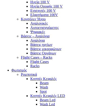
Ηχεία 100 V
Ηχεία Οροφής 100 V
Ενισχυτές 100 V
Εξαρτήματα 100V
Κονσόλες Ήχου
Αναλογικές
Αυτοενισχυόμενες
Ψηφιακές
Βάσεις – Αναλόγια
Αναλόγια
Βάσεις ηχείων
Βάσεις μικροφώνων
Βάσεις Οργάνων
Flight Cases – Racks
Flight Cases
Racks
Φωτισμός
Ρομποτικά
Κινητές Κεφαλές
Beam
Wash
Spot
Κινητές Κεφαλές LED
Beam Led
Wash Led