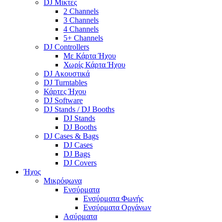
DJ Μίκτες
2 Channels
3 Channels
4 Channels
5+ Channels
DJ Controllers
Με Κάρτα Ήχου
Χωρίς Κάρτα Ήχου
DJ Ακουστικά
DJ Turntables
Κάρτες Ήχου
DJ Software
DJ Stands / DJ Booths
DJ Stands
DJ Booths
DJ Cases & Bags
DJ Cases
DJ Bags
DJ Covers
Ήχος
Μικρόφωνα
Ενσύρματα
Ενσύρματα Φωνής
Ενσύρματα Οργάνων
Ασύρματα