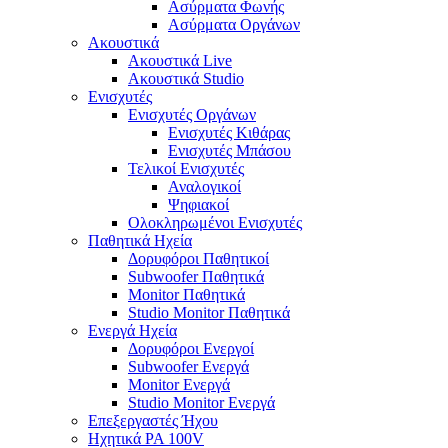
Ασύρματα Φωνής
Ασύρματα Οργάνων
Ακουστικά
Ακουστικά Live
Ακουστικά Studio
Ενισχυτές
Ενισχυτές Οργάνων
Ενισχυτές Κιθάρας
Ενισχυτές Μπάσου
Τελικοί Ενισχυτές
Αναλογικοί
Ψηφιακοί
Ολοκληρωμένοι Ενισχυτές
Παθητικά Ηχεία
Δορυφόροι Παθητικοί
Subwoofer Παθητικά
Monitor Παθητικά
Studio Monitor Παθητικά
Ενεργά Ηχεία
Δορυφόροι Ενεργοί
Subwoofer Ενεργά
Monitor Ενεργά
Studio Monitor Ενεργά
Επεξεργαστές Ήχου
Ηχητικά PA 100V