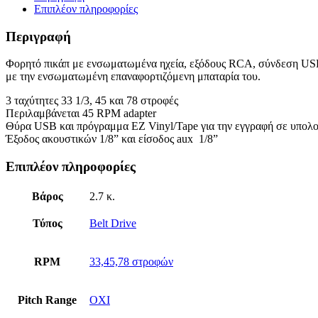
Επιπλέον πληροφορίες
Περιγραφή
Φορητό πικάπ με ενσωματωμένα ηχεία, εξόδους RCA, σύνδεση USB 
με την ενσωματωμένη επαναφορτιζόμενη μπαταρία του.
3 ταχύτητες 33 1/3, 45 και 78 στροφές
Περιλαμβάνεται 45 RPM adapter
Θύρα USB και πρόγραμμα EZ Vinyl/Tape για την εγγραφή σε υπολο
Έξοδος ακουστικών 1/8” και είσοδος aux 1/8”
Επιπλέον πληροφορίες
Βάρος
2.7 κ.
Τύπος
Belt Drive
RPM
33,45,78 στροφών
Pitch Range
OXI