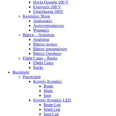
Ηχεία Οροφής 100 V
Ενισχυτές 100 V
Εξαρτήματα 100V
Κονσόλες Ήχου
Αναλογικές
Αυτοενισχυόμενες
Ψηφιακές
Βάσεις – Αναλόγια
Αναλόγια
Βάσεις ηχείων
Βάσεις μικροφώνων
Βάσεις Οργάνων
Flight Cases – Racks
Flight Cases
Racks
Φωτισμός
Ρομποτικά
Κινητές Κεφαλές
Beam
Wash
Spot
Κινητές Κεφαλές LED
Beam Led
Wash Led
Spot Led