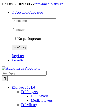
Μετάβαση
Call us: 2310933055
|
info@audiolabs.gr
στο
Ο Λογαριασμός μου
περιεχόμενο
Να με θυμάσαι
Register
Καλάθι
Αναζήτηση
για:
Εξοπλισμός DJ
DJ Players
CD Players
Media Players
DJ Μίκτες