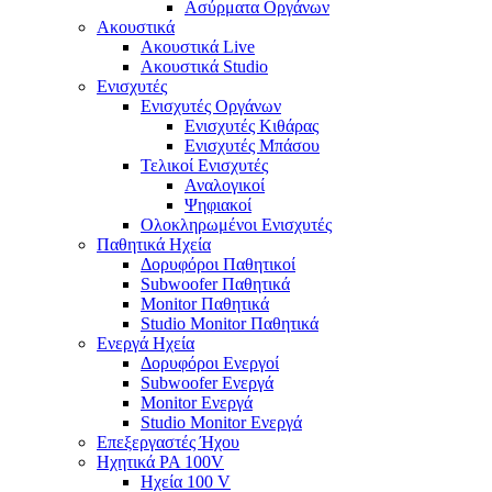
Ασύρματα Οργάνων
Ακουστικά
Ακουστικά Live
Ακουστικά Studio
Ενισχυτές
Ενισχυτές Οργάνων
Ενισχυτές Κιθάρας
Ενισχυτές Μπάσου
Τελικοί Ενισχυτές
Αναλογικοί
Ψηφιακοί
Ολοκληρωμένοι Ενισχυτές
Παθητικά Ηχεία
Δορυφόροι Παθητικοί
Subwoofer Παθητικά
Monitor Παθητικά
Studio Monitor Παθητικά
Ενεργά Ηχεία
Δορυφόροι Ενεργοί
Subwoofer Ενεργά
Monitor Ενεργά
Studio Monitor Ενεργά
Επεξεργαστές Ήχου
Ηχητικά PA 100V
Ηχεία 100 V