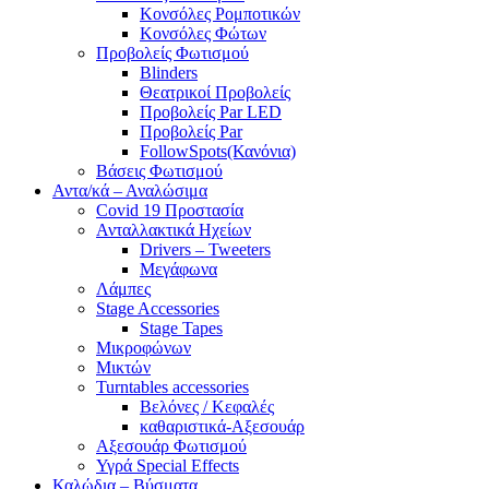
Κονσόλες Ρομποτικών
Κονσόλες Φώτων
Προβολείς Φωτισμού
Blinders
Θεατρικοί Προβολείς
Προβολείς Par LED
Προβολείς Par
FollowSpots(Κανόνια)
Βάσεις Φωτισμού
Αντα/κά – Αναλώσιμα
Covid 19 Προστασία
Ανταλλακτικά Ηχείων
Drivers – Tweeters
Μεγάφωνα
Λάμπες
Stage Accessories
Stage Tapes
Μικροφώνων
Μικτών
Turntables accessories
Βελόνες / Κεφαλές
καθαριστικά-Αξεσουάρ
Αξεσουάρ Φωτισμού
Υγρά Special Effects
Καλώδια – Βύσματα