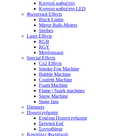
Κινητού καθρέπτη
Κινητού καθρέπτη LED
Φωτιστικά Effects
Black Lights
Mirror Balls-Moters
Strobes
Laser Effects
RGB
RGY
Μονόχρωμα
Special Effects
Co2 Effects
Smoke-Fog Machine
Bubble Machine
Confetti Machine
Foam Machine
Flame / Spark machines
Snow Machine
Stage fans
Dimmers
Πυροτεχνήματα
Εναέρια Πυροτεχνήματα
Σκηνικά Εφέ
Συντριβάνια
Κονσόλες Φωτισμού