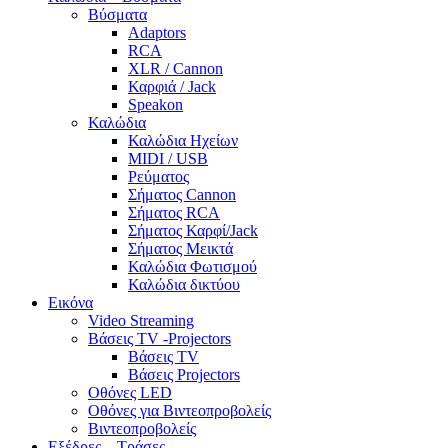
Βύσματα
Adaptors
RCA
XLR / Cannon
Καρφιά / Jack
Speakon
Καλώδια
Καλώδια Ηχείων
MIDI / USB
Ρεύματος
Σήματος Cannon
Σήματος RCA
Σήματος Καρφί/Jack
Σήματος Μεικτά
Καλώδια Φωτισμού
Καλώδια δικτύου
Εικόνα
Video Streaming
Βάσεις TV -Projectors
Βάσεις TV
Βάσεις Projectors
Οθόνες LED
Οθόνες για Βιντεοπροβολείς
Βιντεοπροβολείς
Εξέδρες – Τράσες