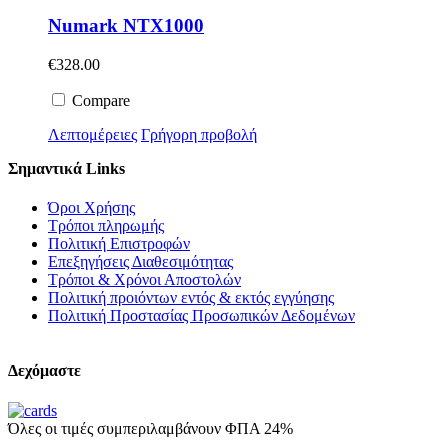
Numark NTX1000
€
328.00
Compare
Λεπτομέρειες
Γρήγορη προβολή
Σημαντικά Links
Όροι Χρήσης
Τρόποι πληρωμής
Πολιτική Επιστροφών
Επεξηγήσεις Διαθεσιμότητας
Τρόποι & Χρόνοι Αποστολών
Πολιτική προιόντων εντός & εκτός εγγύησης
Πολιτική Προστασίας Προσωπικών Δεδομένων
Δεχόμαστε
Όλες οι τιμές συμπεριλαμβάνουν ΦΠΑ 24%