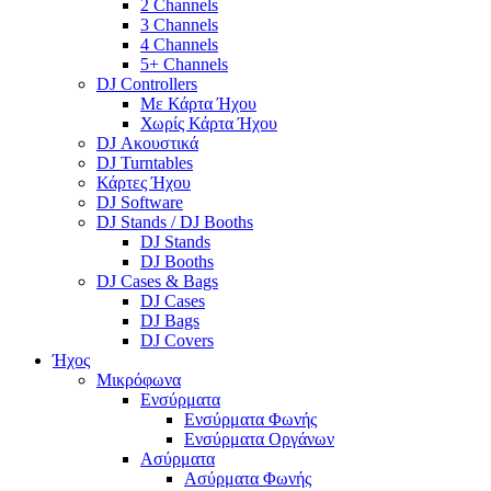
2 Channels
3 Channels
4 Channels
5+ Channels
DJ Controllers
Με Κάρτα Ήχου
Χωρίς Κάρτα Ήχου
DJ Ακουστικά
DJ Turntables
Κάρτες Ήχου
DJ Software
DJ Stands / DJ Booths
DJ Stands
DJ Booths
DJ Cases & Bags
DJ Cases
DJ Bags
DJ Covers
Ήχος
Μικρόφωνα
Ενσύρματα
Ενσύρματα Φωνής
Ενσύρματα Οργάνων
Ασύρματα
Ασύρματα Φωνής