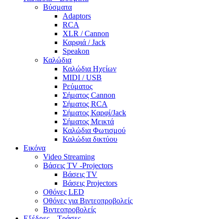
Βύσματα
Adaptors
RCA
XLR / Cannon
Καρφιά / Jack
Speakon
Καλώδια
Καλώδια Ηχείων
MIDI / USB
Ρεύματος
Σήματος Cannon
Σήματος RCA
Σήματος Καρφί/Jack
Σήματος Μεικτά
Καλώδια Φωτισμού
Καλώδια δικτύου
Εικόνα
Video Streaming
Βάσεις TV -Projectors
Βάσεις TV
Βάσεις Projectors
Οθόνες LED
Οθόνες για Βιντεοπροβολείς
Βιντεοπροβολείς
Εξέδρες – Τράσες