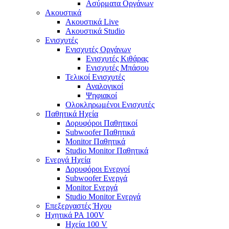
Ασύρματα Οργάνων
Ακουστικά
Ακουστικά Live
Ακουστικά Studio
Ενισχυτές
Ενισχυτές Οργάνων
Ενισχυτές Κιθάρας
Ενισχυτές Μπάσου
Τελικοί Ενισχυτές
Αναλογικοί
Ψηφιακοί
Ολοκληρωμένοι Ενισχυτές
Παθητικά Ηχεία
Δορυφόροι Παθητικοί
Subwoofer Παθητικά
Monitor Παθητικά
Studio Monitor Παθητικά
Ενεργά Ηχεία
Δορυφόροι Ενεργοί
Subwoofer Ενεργά
Monitor Ενεργά
Studio Monitor Ενεργά
Επεξεργαστές Ήχου
Ηχητικά PA 100V
Ηχεία 100 V