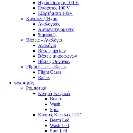
Ηχεία Οροφής 100 V
Ενισχυτές 100 V
Εξαρτήματα 100V
Κονσόλες Ήχου
Αναλογικές
Αυτοενισχυόμενες
Ψηφιακές
Βάσεις – Αναλόγια
Αναλόγια
Βάσεις ηχείων
Βάσεις μικροφώνων
Βάσεις Οργάνων
Flight Cases – Racks
Flight Cases
Racks
Φωτισμός
Ρομποτικά
Κινητές Κεφαλές
Beam
Wash
Spot
Κινητές Κεφαλές LED
Beam Led
Wash Led
Spot Led