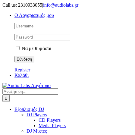
Μετάβαση
Call us: 2310933055
|
info@audiolabs.gr
στο
Ο Λογαριασμός μου
περιεχόμενο
Να με θυμάσαι
Register
Καλάθι
Αναζήτηση
για:
Εξοπλισμός DJ
DJ Players
CD Players
Media Players
DJ Μίκτες