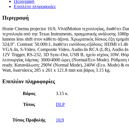
Περιγραφή
Επιπλέον πληροφορίες
Περιγραφή
Home Cinema projector 16:9, VividMotion τεχνολογίας, διαθέτει Da
τεχνολογία από την Texas Instruments, πραγματικής ανάλυσης 1080
lumens lens shift στον κάθετο άξονα. Χρωματικός δίσκος έξη τμημά
324,9″. Contrast: 50.000:1, διαθέτει εισόδους-εξόδους: HDMI v1.
VGA-In, S-Video, Composite Video, Audio-In RCA (L/R), Audio-In (
12V Trigger, RS-232, 3D Sync-Out, USB B, ηχείο ισχύος 10W. Θόρ
λειτουργίας λάμπας: 3000/4000 ώρες (Normal/Eco Mode). Ρύθμιση 
ready. Κατανάλωση: 290W (Normal Mode), 240W (Eco. Mode) & σε 
Watt, διαστάσεις 285 x 261 x 121.8 mm και βάρος 3.15 kg.
Επιπλέον πληροφορίες
Βάρος
3.15 κ.
Τύπος
DLP
Τύπος Προβολής
16:9