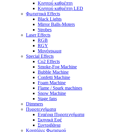
Κινητού καθρέπτη
Κινητού καθρέπτη LED
Φωτιστικά Effects
Black Lights
Mirror Balls-Moters
Strobes
Laser Effects
RGB
RGY
Μονόχρωμα
Special Effects
Co2 Effects
Smoke-Fog Machine
Bubble Machine
Confetti Machine
Foam Machine
Flame / Spark machines
Snow Machine
Stage fans
Dimmers
Πυροτεχνήματα
Εναέρια Πυροτεχνήματα
Σκηνικά Εφέ
Συντριβάνια
Κονσόλες Φωτισμού