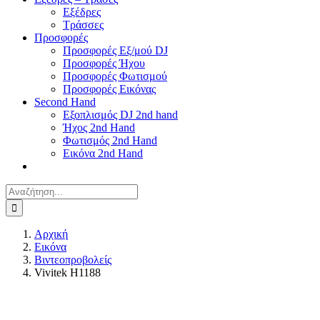
Εξέδρες
Τράσσες
Προσφορές
Προσφορές Εξ/μού DJ
Προσφορές Ήχου
Προσφορές Φωτισμού
Προσφορές Εικόνας
Second Hand
Εξοπλισμός DJ 2nd hand
Ήχος 2nd Hand
Φωτισμός 2nd Hand
Εικόνα 2nd Hand
Αναζήτηση
για:
Αρχική
Εικόνα
Βιντεοπροβολείς
Vivitek H1188