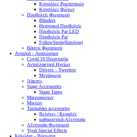
Κονσόλες Ρομποτικών
Κονσόλες Φώτων
Προβολείς Φωτισμού
Blinders
Θεατρικοί Προβολείς
Προβολείς Par LED
Προβολείς Par
FollowSpots(Κανόνια)
Βάσεις Φωτισμού
Αντα/κά – Αναλώσιμα
Covid 19 Προστασία
Ανταλλακτικά Ηχείων
Drivers – Tweeters
Μεγάφωνα
Λάμπες
Stage Accessories
Stage Tapes
Μικροφώνων
Μικτών
Turntables accessories
Βελόνες / Κεφαλές
καθαριστικά-Αξεσουάρ
Αξεσουάρ Φωτισμού
Υγρά Special Effects
Καλώδια – Βύσματα