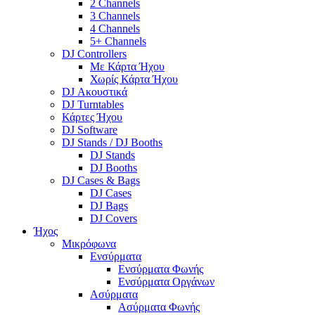
2 Channels
3 Channels
4 Channels
5+ Channels
DJ Controllers
Με Κάρτα Ήχου
Χωρίς Κάρτα Ήχου
DJ Ακουστικά
DJ Turntables
Κάρτες Ήχου
DJ Software
DJ Stands / DJ Booths
DJ Stands
DJ Booths
DJ Cases & Bags
DJ Cases
DJ Bags
DJ Covers
Ήχος
Μικρόφωνα
Ενσύρματα
Ενσύρματα Φωνής
Ενσύρματα Οργάνων
Ασύρματα
Ασύρματα Φωνής