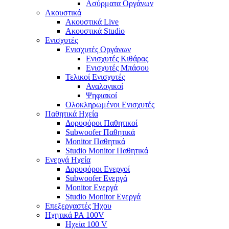
Ασύρματα Οργάνων
Ακουστικά
Ακουστικά Live
Ακουστικά Studio
Ενισχυτές
Ενισχυτές Οργάνων
Ενισχυτές Κιθάρας
Ενισχυτές Μπάσου
Τελικοί Ενισχυτές
Αναλογικοί
Ψηφιακοί
Ολοκληρωμένοι Ενισχυτές
Παθητικά Ηχεία
Δορυφόροι Παθητικοί
Subwoofer Παθητικά
Monitor Παθητικά
Studio Monitor Παθητικά
Ενεργά Ηχεία
Δορυφόροι Ενεργοί
Subwoofer Ενεργά
Monitor Ενεργά
Studio Monitor Ενεργά
Επεξεργαστές Ήχου
Ηχητικά PA 100V
Ηχεία 100 V