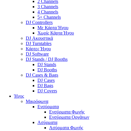
2 Channels
3 Channels
4 Channels
5+ Channels
DJ Controllers
Με Κάρτα Ήχου
Χωρίς Κάρτα Ήχου
DJ Ακουστικά
DJ Turntables
Κάρτες Ήχου
DJ Software
DJ Stands / DJ Booths
DJ Stands
DJ Booths
DJ Cases & Bags
DJ Cases
DJ Bags
DJ Covers
Ήχος
Μικρόφωνα
Ενσύρματα
Ενσύρματα Φωνής
Ενσύρματα Οργάνων
Ασύρματα
Ασύρματα Φωνής