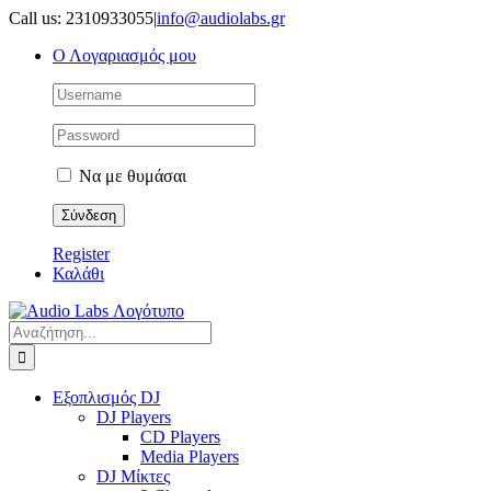
Μετάβαση
Call us: 2310933055
|
info@audiolabs.gr
στο
Ο Λογαριασμός μου
περιεχόμενο
Να με θυμάσαι
Register
Καλάθι
Αναζήτηση
για:
Εξοπλισμός DJ
DJ Players
CD Players
Media Players
DJ Μίκτες