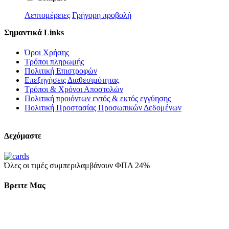
Λεπτομέρειες
Γρήγορη προβολή
Σημαντικά Links
Όροι Χρήσης
Τρόποι πληρωμής
Πολιτική Επιστροφών
Επεξηγήσεις Διαθεσιμότητας
Τρόποι & Χρόνοι Αποστολών
Πολιτική προιόντων εντός & εκτός εγγύησης
Πολιτική Προστασίας Προσωπικών Δεδομένων
Δεχόμαστε
Όλες οι τιμές συμπεριλαμβάνουν ΦΠΑ 24%
Βρειτε Μας