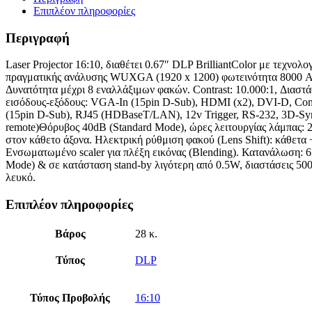
Επιπλέον πληροφορίες
Περιγραφή
Laser Projector 16:10, διαθέτει 0.67″ DLP BrilliantColor με τεχνολο
πραγματικής ανάλυσης WUXGA (1920 x 1200) φωτεινότητα 8000 AN
Δυνατότητα μέχρι 8 εναλλάξιμων φακών. Contrast: 10.000:1, Διαστά
εισόδους-εξόδους: VGA-In (15pin D-Sub), HDMI (x2), DVI-D, 
(15pin D-Sub), RJ45 (HDBaseT/LAN), 12v Trigger, RS-232, 3D-Syn
remote)Θόρυβος 40dB (Standard Mode), ώρες λειτουργίας λάμπας: 
στον κάθετο άξονα. Ηλεκτρική ρύθμιση φακού (Lens Shift): κάθετ
Ενσωματωμένο scaler για πλέξη εικόνας (Blending). Κατανάλωση:
Mode) & σε κατάσταση stand-by λιγότερη από 0.5W, διαστάσεις 500
λευκό.
Επιπλέον πληροφορίες
Βάρος
28 κ.
Τύπος
DLP
Τύπος Προβολής
16:10