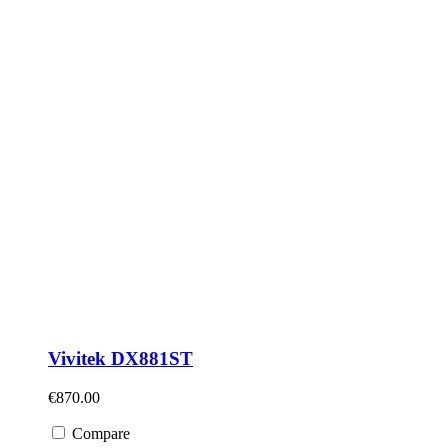
Vivitek DX881ST
€
870.00
Compare