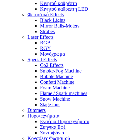
Κινητού καθρέπτη
Κινητού καθρέπτη LED
Φωτιστικά Effects
Black Lights
Mirror Balls-Moters
Strobes
Laser Effects
RGB
RGY
Μονόχρωμα
Special Effects
Co2 Effects
Smoke-Fog Machine
Bubble Machine
Confetti Machine
Foam Machine
Flame / Spark machines
Snow Machine
Stage fans
Dimmers
Πυροτεχνήματα
Εναέρια Πυροτεχνήματα
Σκηνικά Εφέ
Συντριβάνια
Κονσόλες Φωτισμού