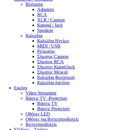
Βύσματα
Adaptors
RCA
XLR / Cannon
Καρφιά / Jack
Speakon
Καλώδια
Καλώδια Ηχείων
MIDI / USB
Ρεύματος
Σήματος Cannon
Σήματος RCA
Σήματος Καρφί/Jack
Σήματος Μεικτά
Καλώδια Φωτισμού
Καλώδια δικτύου
Εικόνα
Video Streaming
Βάσεις TV -Projectors
Βάσεις TV
Βάσεις Projectors
Οθόνες LED
Οθόνες για Βιντεοπροβολείς
Βιντεοπροβολείς
Εξέδρες – Τράσες