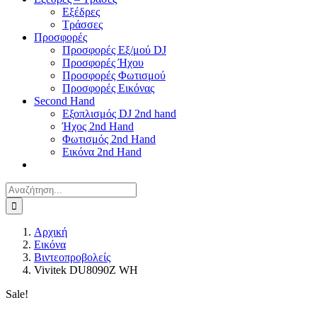
Εξέδρες
Τράσσες
Προσφορές
Προσφορές Εξ/μού DJ
Προσφορές Ήχου
Προσφορές Φωτισμού
Προσφορές Εικόνας
Second Hand
Εξοπλισμός DJ 2nd hand
Ήχος 2nd Hand
Φωτισμός 2nd Hand
Εικόνα 2nd Hand
Αναζήτηση
για:
Αρχική
Εικόνα
Βιντεοπροβολείς
Vivitek DU8090Z WH
Sale!