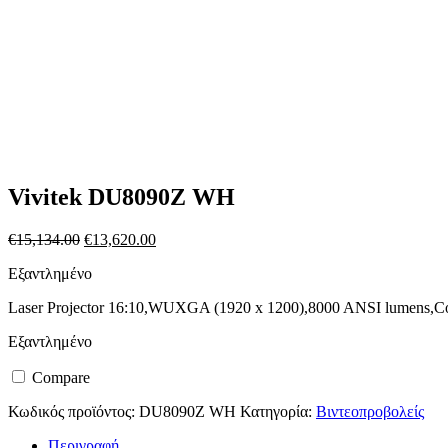
Vivitek DU8090Z WH
Original
Η
€
15,134.00
€
13,620.00
price
τρέχουσα
Εξαντλημένο
was:
τιμή
€15,134.00.
είναι:
Laser Projector 16:10,WUXGA (1920 x 1200),8000 ANSI lumens,Con
€13,620.00.
Εξαντλημένο
Compare
Κωδικός προϊόντος:
DU8090Z WH
Κατηγορία:
Βιντεοπροβολείς
Περιγραφή