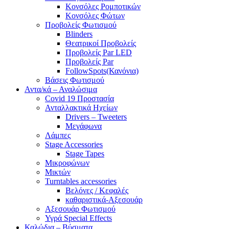
Κονσόλες Ρομποτικών
Κονσόλες Φώτων
Προβολείς Φωτισμού
Blinders
Θεατρικοί Προβολείς
Προβολείς Par LED
Προβολείς Par
FollowSpots(Κανόνια)
Βάσεις Φωτισμού
Αντα/κά – Αναλώσιμα
Covid 19 Προστασία
Ανταλλακτικά Ηχείων
Drivers – Tweeters
Μεγάφωνα
Λάμπες
Stage Accessories
Stage Tapes
Μικροφώνων
Μικτών
Turntables accessories
Βελόνες / Κεφαλές
καθαριστικά-Αξεσουάρ
Αξεσουάρ Φωτισμού
Υγρά Special Effects
Καλώδια – Βύσματα