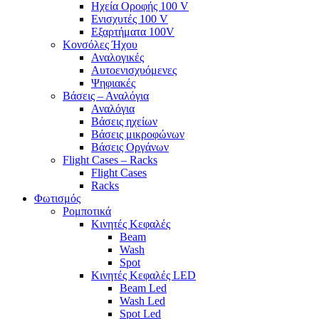
Ηχεία Οροφής 100 V
Ενισχυτές 100 V
Εξαρτήματα 100V
Κονσόλες Ήχου
Αναλογικές
Αυτοενισχυόμενες
Ψηφιακές
Βάσεις – Αναλόγια
Αναλόγια
Βάσεις ηχείων
Βάσεις μικροφώνων
Βάσεις Οργάνων
Flight Cases – Racks
Flight Cases
Racks
Φωτισμός
Ρομποτικά
Κινητές Κεφαλές
Beam
Wash
Spot
Κινητές Κεφαλές LED
Beam Led
Wash Led
Spot Led