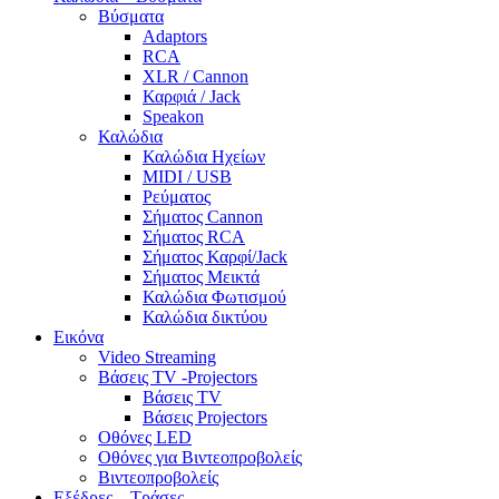
Βύσματα
Adaptors
RCA
XLR / Cannon
Καρφιά / Jack
Speakon
Καλώδια
Καλώδια Ηχείων
MIDI / USB
Ρεύματος
Σήματος Cannon
Σήματος RCA
Σήματος Καρφί/Jack
Σήματος Μεικτά
Καλώδια Φωτισμού
Καλώδια δικτύου
Εικόνα
Video Streaming
Βάσεις TV -Projectors
Βάσεις TV
Βάσεις Projectors
Οθόνες LED
Οθόνες για Βιντεοπροβολείς
Βιντεοπροβολείς
Εξέδρες – Τράσες