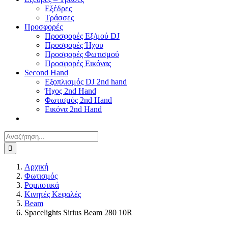
Εξέδρες
Τράσσες
Προσφορές
Προσφορές Εξ/μού DJ
Προσφορές Ήχου
Προσφορές Φωτισμού
Προσφορές Εικόνας
Second Hand
Εξοπλισμός DJ 2nd hand
Ήχος 2nd Hand
Φωτισμός 2nd Hand
Εικόνα 2nd Hand
Αναζήτηση
για:
Αρχική
Φωτισμός
Ρομποτικά
Κινητές Κεφαλές
Beam
Spacelights Sirius Beam 280 10R