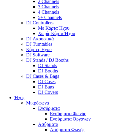
2 Channels
3 Channels
4 Channels
5+ Channels
DJ Controllers
Με Κάρτα Ήχου
Χωρίς Κάρτα Ήχου
DJ Ακουστικά
DJ Turntables
Κάρτες Ήχου
DJ Software
DJ Stands / DJ Booths
DJ Stands
DJ Booths
DJ Cases & Bags
DJ Cases
DJ Bags
DJ Covers
Ήχος
Μικρόφωνα
Ενσύρματα
Ενσύρματα Φωνής
Ενσύρματα Οργάνων
Ασύρματα
Ασύρματα Φωνής