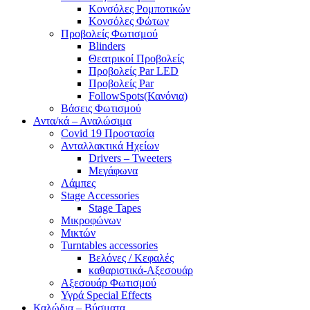
Κονσόλες Ρομποτικών
Κονσόλες Φώτων
Προβολείς Φωτισμού
Blinders
Θεατρικοί Προβολείς
Προβολείς Par LED
Προβολείς Par
FollowSpots(Κανόνια)
Βάσεις Φωτισμού
Αντα/κά – Αναλώσιμα
Covid 19 Προστασία
Ανταλλακτικά Ηχείων
Drivers – Tweeters
Μεγάφωνα
Λάμπες
Stage Accessories
Stage Tapes
Μικροφώνων
Μικτών
Turntables accessories
Βελόνες / Κεφαλές
καθαριστικά-Αξεσουάρ
Αξεσουάρ Φωτισμού
Υγρά Special Effects
Καλώδια – Βύσματα