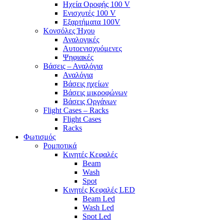
Ηχεία Οροφής 100 V
Ενισχυτές 100 V
Εξαρτήματα 100V
Κονσόλες Ήχου
Αναλογικές
Αυτοενισχυόμενες
Ψηφιακές
Βάσεις – Αναλόγια
Αναλόγια
Βάσεις ηχείων
Βάσεις μικροφώνων
Βάσεις Οργάνων
Flight Cases – Racks
Flight Cases
Racks
Φωτισμός
Ρομποτικά
Κινητές Κεφαλές
Beam
Wash
Spot
Κινητές Κεφαλές LED
Beam Led
Wash Led
Spot Led