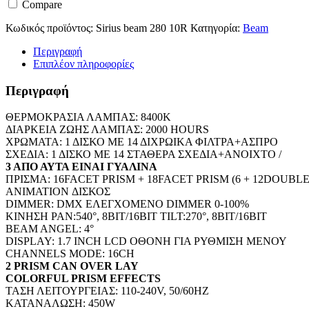
Compare
10R
ποσότητα
Κωδικός προϊόντος:
Sirius beam 280 10R
Κατηγορία:
Beam
Περιγραφή
Επιπλέον πληροφορίες
Περιγραφή
ΘΕΡΜΟΚΡΑΣΙΑ ΛΑΜΠΑΣ: 8400K
ΔΙΑΡΚΕΙΑ ΖΩΗΣ ΛΑΜΠΑΣ: 2000 HOURS
ΧΡΩΜΑΤΑ: 1 ΔΙΣΚΟ ΜΕ 14 ΔΙΧΡΩIΚΑ ΦΙΛΤΡΑ+ΑΣΠΡΟ
ΣΧΕΔΙΑ: 1 ΔΙΣΚΟ ΜΕ 14 ΣΤΑΘΕΡΑ ΣΧΕΔΙΑ+ΑΝΟΙΧΤΟ /
3 ΑΠΟ ΑΥΤΑ ΕΙΝΑΙ ΓΥΑΛΙΝΑ
ΠΡΙΣΜΑ: 16FACET PRISM + 18FACET PRISM (6 + 12DOUBL
ANIMATION ΔΙΣΚΟΣ
DIMMER: DMX ΕΛΕΓΧΟΜΕΝΟ DIMMER 0-100%
ΚΙΝΗΣΗ PAN:540°, 8BIT/16BIT TILT:270°, 8BIT/16BIT
BEAM ANGEL: 4°
DISPLAY: 1.7 INCH LCD ΟΘΟΝΗ ΓΙΑ ΡΥΘΜΙΣΗ ΜΕΝΟΥ
CHANNELS MODE: 16CH
2 PRISM CAN OVER LAY
COLORFUL PRISM EFFECTS
ΤΑΣΗ ΛΕΙΤΟΥΡΓΕΙΑΣ: 110-240V, 50/60HZ
ΚΑΤΑΝΑΛΩΣΗ: 450W