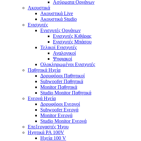
Ασύρματα Οργάνων
Ακουστικά
Ακουστικά Live
Ακουστικά Studio
Ενισχυτές
Ενισχυτές Οργάνων
Ενισχυτές Κιθάρας
Ενισχυτές Μπάσου
Τελικοί Ενισχυτές
Αναλογικοί
Ψηφιακοί
Ολοκληρωμένοι Ενισχυτές
Παθητικά Ηχεία
Δορυφόροι Παθητικοί
Subwoofer Παθητικά
Monitor Παθητικά
Studio Monitor Παθητικά
Ενεργά Ηχεία
Δορυφόροι Ενεργοί
Subwoofer Ενεργά
Monitor Ενεργά
Studio Monitor Ενεργά
Επεξεργαστές Ήχου
Ηχητικά PA 100V
Ηχεία 100 V