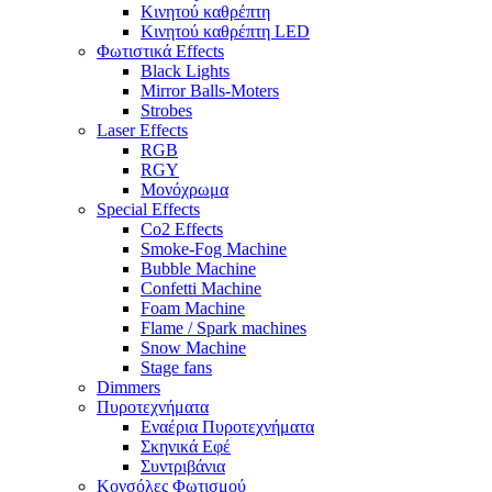
Κινητού καθρέπτη
Κινητού καθρέπτη LED
Φωτιστικά Effects
Black Lights
Mirror Balls-Moters
Strobes
Laser Effects
RGB
RGY
Μονόχρωμα
Special Effects
Co2 Effects
Smoke-Fog Machine
Bubble Machine
Confetti Machine
Foam Machine
Flame / Spark machines
Snow Machine
Stage fans
Dimmers
Πυροτεχνήματα
Εναέρια Πυροτεχνήματα
Σκηνικά Εφέ
Συντριβάνια
Κονσόλες Φωτισμού