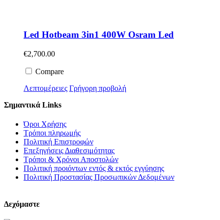
Led Hotbeam 3in1 400W Osram Led
€
2,700.00
Compare
Λεπτομέρειες
Γρήγορη προβολή
Σημαντικά Links
Όροι Χρήσης
Τρόποι πληρωμής
Πολιτική Επιστροφών
Επεξηγήσεις Διαθεσιμότητας
Τρόποι & Χρόνοι Αποστολών
Πολιτική προιόντων εντός & εκτός εγγύησης
Πολιτική Προστασίας Προσωπικών Δεδομένων
Δεχόμαστε