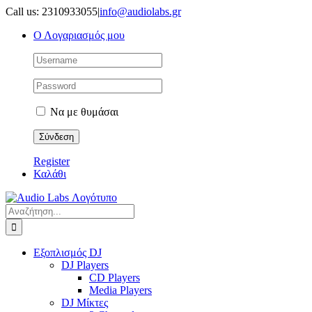
Μετάβαση
Call us: 2310933055
|
info@audiolabs.gr
στο
Ο Λογαριασμός μου
περιεχόμενο
Να με θυμάσαι
Register
Καλάθι
Αναζήτηση
για:
Εξοπλισμός DJ
DJ Players
CD Players
Media Players
DJ Μίκτες