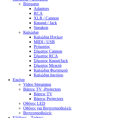
Βύσματα
Adaptors
RCA
XLR / Cannon
Καρφιά / Jack
Speakon
Καλώδια
Καλώδια Ηχείων
MIDI / USB
Ρεύματος
Σήματος Cannon
Σήματος RCA
Σήματος Καρφί/Jack
Σήματος Μεικτά
Καλώδια Φωτισμού
Καλώδια δικτύου
Εικόνα
Video Streaming
Βάσεις TV -Projectors
Βάσεις TV
Βάσεις Projectors
Οθόνες LED
Οθόνες για Βιντεοπροβολείς
Βιντεοπροβολείς
Εξέδρες – Τράσες