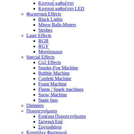
Κινητού καθρέπτη
Κινητού καθρέπτη LED
Φωτιστικά Effects
Black Lights
Mirror Balls-Moters
Strobes
Laser Effects
RGB
RGY
Μονόχρωμα
Special Effects
Co2 Effects
Smoke-Fog Machine
Bubble Machine
Confetti Machine
Foam Machine
Flame / Spark machines
Snow Machine
Stage fans
Dimmers
Πυροτεχνήματα
Εναέρια Πυροτεχνήματα
Σκηνικά Εφέ
Συντριβάνια
Κονσόλες Φωτισμού