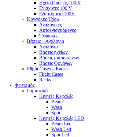
Ηχεία Οροφής 100 V
Ενισχυτές 100 V
Εξαρτήματα 100V
Κονσόλες Ήχου
Αναλογικές
Αυτοενισχυόμενες
Ψηφιακές
Βάσεις – Αναλόγια
Αναλόγια
Βάσεις ηχείων
Βάσεις μικροφώνων
Βάσεις Οργάνων
Flight Cases – Racks
Flight Cases
Racks
Φωτισμός
Ρομποτικά
Κινητές Κεφαλές
Beam
Wash
Spot
Κινητές Κεφαλές LED
Beam Led
Wash Led
Spot Led