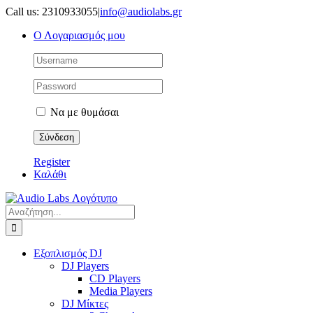
Μετάβαση
Call us: 2310933055
|
info@audiolabs.gr
στο
Ο Λογαριασμός μου
περιεχόμενο
Να με θυμάσαι
Register
Καλάθι
Αναζήτηση
για:
Εξοπλισμός DJ
DJ Players
CD Players
Media Players
DJ Μίκτες