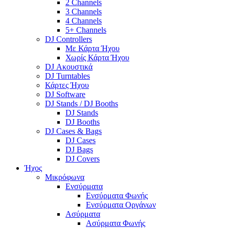
2 Channels
3 Channels
4 Channels
5+ Channels
DJ Controllers
Με Κάρτα Ήχου
Χωρίς Κάρτα Ήχου
DJ Ακουστικά
DJ Turntables
Κάρτες Ήχου
DJ Software
DJ Stands / DJ Booths
DJ Stands
DJ Booths
DJ Cases & Bags
DJ Cases
DJ Bags
DJ Covers
Ήχος
Μικρόφωνα
Ενσύρματα
Ενσύρματα Φωνής
Ενσύρματα Οργάνων
Ασύρματα
Ασύρματα Φωνής