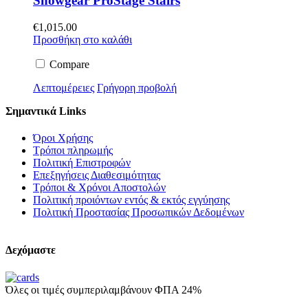
Showgear ProStage Stairs
€
1,015.00
Προσθήκη στο καλάθι
Compare
Λεπτομέρειες
Γρήγορη προβολή
Σημαντικά Links
Όροι Χρήσης
Τρόποι πληρωμής
Πολιτική Επιστροφών
Επεξηγήσεις Διαθεσιμότητας
Τρόποι & Χρόνοι Αποστολών
Πολιτική προιόντων εντός & εκτός εγγύησης
Πολιτική Προστασίας Προσωπικών Δεδομένων
Δεχόμαστε
Όλες οι τιμές συμπεριλαμβάνουν ΦΠΑ 24%