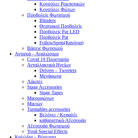
Κονσόλες Ρομποτικών
Κονσόλες Φώτων
Προβολείς Φωτισμού
Blinders
Θεατρικοί Προβολείς
Προβολείς Par LED
Προβολείς Par
FollowSpots(Κανόνια)
Βάσεις Φωτισμού
Αντα/κά – Αναλώσιμα
Covid 19 Προστασία
Ανταλλακτικά Ηχείων
Drivers – Tweeters
Μεγάφωνα
Λάμπες
Stage Accessories
Stage Tapes
Μικροφώνων
Μικτών
Turntables accessories
Βελόνες / Κεφαλές
καθαριστικά-Αξεσουάρ
Αξεσουάρ Φωτισμού
Υγρά Special Effects
Καλώδια – Βύσματα