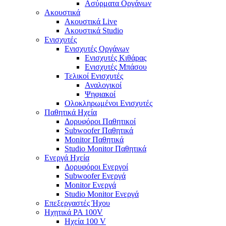
Ασύρματα Οργάνων
Ακουστικά
Ακουστικά Live
Ακουστικά Studio
Ενισχυτές
Ενισχυτές Οργάνων
Ενισχυτές Κιθάρας
Ενισχυτές Μπάσου
Τελικοί Ενισχυτές
Αναλογικοί
Ψηφιακοί
Ολοκληρωμένοι Ενισχυτές
Παθητικά Ηχεία
Δορυφόροι Παθητικοί
Subwoofer Παθητικά
Monitor Παθητικά
Studio Monitor Παθητικά
Ενεργά Ηχεία
Δορυφόροι Ενεργοί
Subwoofer Ενεργά
Monitor Ενεργά
Studio Monitor Ενεργά
Επεξεργαστές Ήχου
Ηχητικά PA 100V
Ηχεία 100 V