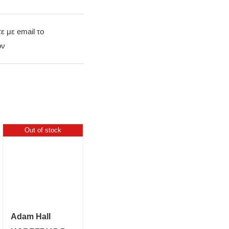
τε με email το
όν
Out of stock
Adam Hall