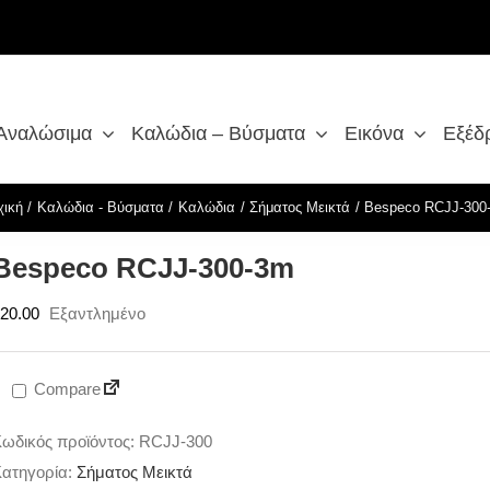
 Αναλώσιμα
Καλώδια – Βύσματα
Εικόνα
Εξέδ
χική
Καλώδια - Βύσματα
Καλώδια
Σήματος Μεικτά
Bespeco RCJJ-300
Bespeco RCJJ-300-3m
20.00
Εξαντλημένο
Compare
ωδικός προϊόντος:
RCJJ-300
ατηγορία:
Σήματος Μεικτά