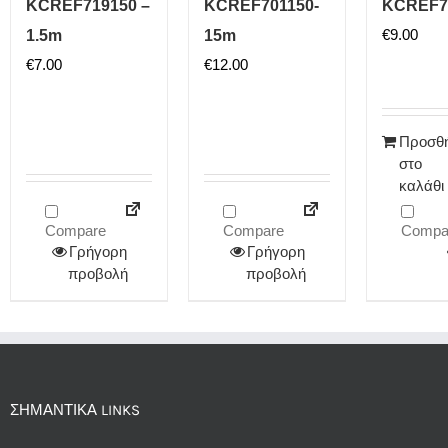
KCREF719150 –
KCREF701150-
KCREF7
€
9.00
1.5m
15m
€
7.00
€
12.00
Προσθ
στο
καλάθι
Compare
Compare
Compa
Γρήγορη
Γρήγορη
προβολή
προβολή
ΣΗΜΑΝΤΙΚΆ LINKS