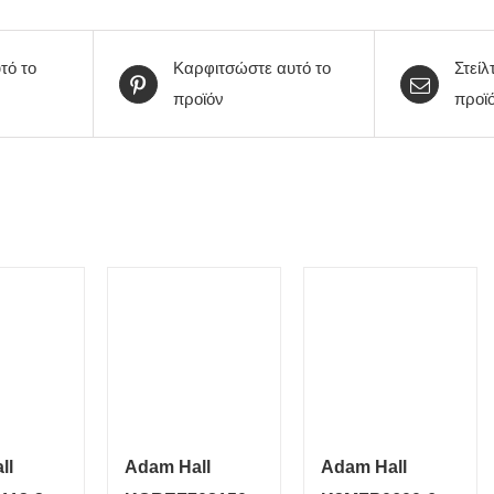
τό το
Καρφιτσώστε αυτό το
Στείλ
προϊόν
προϊ
ll
Adam Hall
Adam Hall