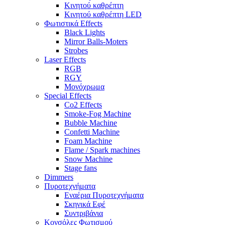
Κινητού καθρέπτη
Κινητού καθρέπτη LED
Φωτιστικά Effects
Black Lights
Mirror Balls-Moters
Strobes
Laser Effects
RGB
RGY
Μονόχρωμα
Special Effects
Co2 Effects
Smoke-Fog Machine
Bubble Machine
Confetti Machine
Foam Machine
Flame / Spark machines
Snow Machine
Stage fans
Dimmers
Πυροτεχνήματα
Εναέρια Πυροτεχνήματα
Σκηνικά Εφέ
Συντριβάνια
Κονσόλες Φωτισμού