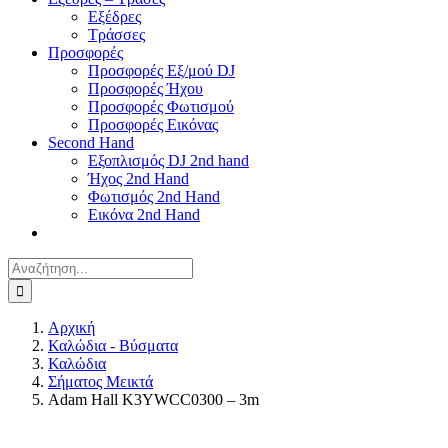
Εξέδρες
Τράσσες
Προσφορές
Προσφορές Εξ/μού DJ
Προσφορές Ήχου
Προσφορές Φωτισμού
Προσφορές Εικόνας
Second Hand
Εξοπλισμός DJ 2nd hand
Ήχος 2nd Hand
Φωτισμός 2nd Hand
Εικόνα 2nd Hand
Αναζήτηση
για:
Αρχική
Καλώδια - Βύσματα
Καλώδια
Σήματος Μεικτά
Adam Hall K3YWCC0300 – 3m