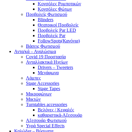
Κονσόλες Ρομποτικών
Κονσόλες Φώτων
Προβολείς Φωτισμού
Blinders
Θεατρικοί Προβολείς
Προβολείς Par LED
Προβολείς Par
FollowSpots(Κανόνια)
Βάσεις Φωτισμού
Αντα/κά – Αναλώσιμα
Covid 19 Προστασία
Ανταλλακτικά Ηχείων
Drivers – Tweeters
Μεγάφωνα
Λάμπες
Stage Accessories
Stage Tapes
Μικροφώνων
Μικτών
Turntables accessories
Βελόνες / Κεφαλές
καθαριστικά-Αξεσουάρ
Αξεσουάρ Φωτισμού
Υγρά Special Effects
Καλώδια – Βύσματα