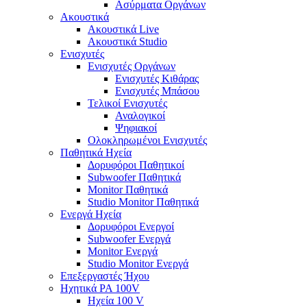
Ασύρματα Οργάνων
Ακουστικά
Ακουστικά Live
Ακουστικά Studio
Ενισχυτές
Ενισχυτές Οργάνων
Ενισχυτές Κιθάρας
Ενισχυτές Μπάσου
Τελικοί Ενισχυτές
Αναλογικοί
Ψηφιακοί
Ολοκληρωμένοι Ενισχυτές
Παθητικά Ηχεία
Δορυφόροι Παθητικοί
Subwoofer Παθητικά
Monitor Παθητικά
Studio Monitor Παθητικά
Ενεργά Ηχεία
Δορυφόροι Ενεργοί
Subwoofer Ενεργά
Monitor Ενεργά
Studio Monitor Ενεργά
Επεξεργαστές Ήχου
Ηχητικά PA 100V
Ηχεία 100 V