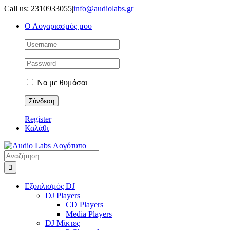
Μετάβαση
Call us: 2310933055
|
info@audiolabs.gr
στο
Ο Λογαριασμός μου
περιεχόμενο
Να με θυμάσαι
Register
Καλάθι
Αναζήτηση
για:
Εξοπλισμός DJ
DJ Players
CD Players
Media Players
DJ Μίκτες