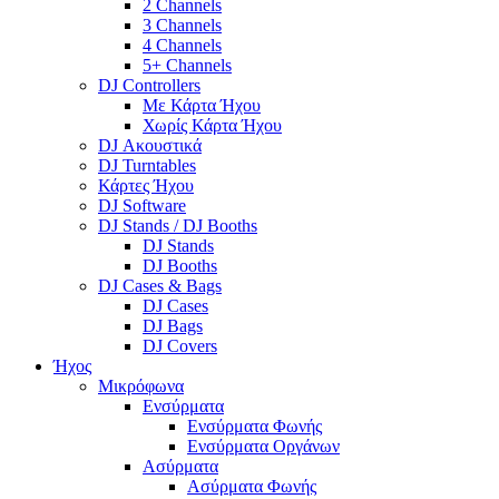
2 Channels
3 Channels
4 Channels
5+ Channels
DJ Controllers
Με Κάρτα Ήχου
Χωρίς Κάρτα Ήχου
DJ Ακουστικά
DJ Turntables
Κάρτες Ήχου
DJ Software
DJ Stands / DJ Booths
DJ Stands
DJ Booths
DJ Cases & Bags
DJ Cases
DJ Bags
DJ Covers
Ήχος
Μικρόφωνα
Ενσύρματα
Ενσύρματα Φωνής
Ενσύρματα Οργάνων
Ασύρματα
Ασύρματα Φωνής