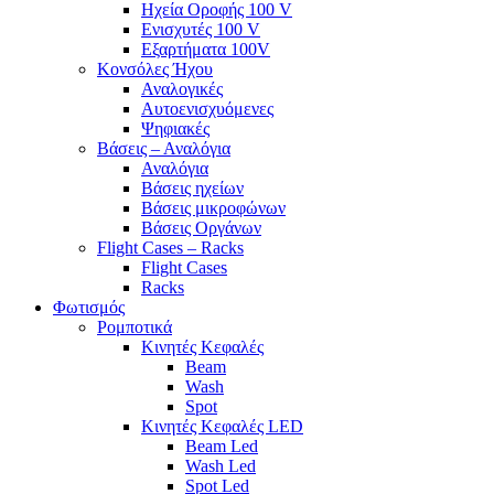
Ηχεία Οροφής 100 V
Ενισχυτές 100 V
Εξαρτήματα 100V
Κονσόλες Ήχου
Αναλογικές
Αυτοενισχυόμενες
Ψηφιακές
Βάσεις – Αναλόγια
Αναλόγια
Βάσεις ηχείων
Βάσεις μικροφώνων
Βάσεις Οργάνων
Flight Cases – Racks
Flight Cases
Racks
Φωτισμός
Ρομποτικά
Κινητές Κεφαλές
Beam
Wash
Spot
Κινητές Κεφαλές LED
Beam Led
Wash Led
Spot Led