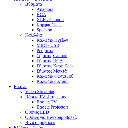
Βύσματα
Adaptors
RCA
XLR / Cannon
Καρφιά / Jack
Speakon
Καλώδια
Καλώδια Ηχείων
MIDI / USB
Ρεύματος
Σήματος Cannon
Σήματος RCA
Σήματος Καρφί/Jack
Σήματος Μεικτά
Καλώδια Φωτισμού
Καλώδια δικτύου
Εικόνα
Video Streaming
Βάσεις TV -Projectors
Βάσεις TV
Βάσεις Projectors
Οθόνες LED
Οθόνες για Βιντεοπροβολείς
Βιντεοπροβολείς
Εξέδρες – Τράσες