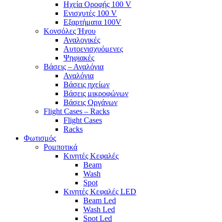
Ηχεία Οροφής 100 V
Ενισχυτές 100 V
Εξαρτήματα 100V
Κονσόλες Ήχου
Αναλογικές
Αυτοενισχυόμενες
Ψηφιακές
Βάσεις – Αναλόγια
Αναλόγια
Βάσεις ηχείων
Βάσεις μικροφώνων
Βάσεις Οργάνων
Flight Cases – Racks
Flight Cases
Racks
Φωτισμός
Ρομποτικά
Κινητές Κεφαλές
Beam
Wash
Spot
Κινητές Κεφαλές LED
Beam Led
Wash Led
Spot Led