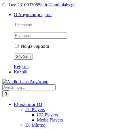
Μετάβαση
Call us: 2310933055
|
info@audiolabs.gr
στο
Ο Λογαριασμός μου
περιεχόμενο
Να με θυμάσαι
Register
Καλάθι
Αναζήτηση
για:
Εξοπλισμός DJ
DJ Players
CD Players
Media Players
DJ Μίκτες