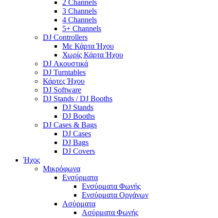
2 Channels
3 Channels
4 Channels
5+ Channels
DJ Controllers
Με Κάρτα Ήχου
Χωρίς Κάρτα Ήχου
DJ Ακουστικά
DJ Turntables
Κάρτες Ήχου
DJ Software
DJ Stands / DJ Booths
DJ Stands
DJ Booths
DJ Cases & Bags
DJ Cases
DJ Bags
DJ Covers
Ήχος
Μικρόφωνα
Ενσύρματα
Ενσύρματα Φωνής
Ενσύρματα Οργάνων
Ασύρματα
Ασύρματα Φωνής