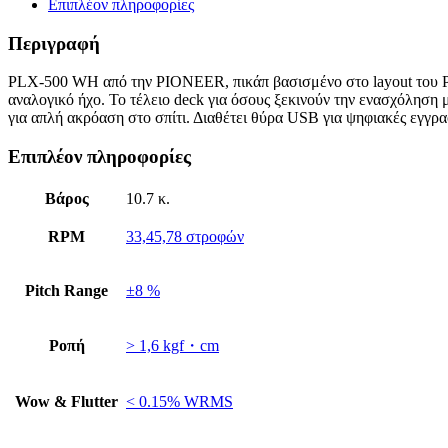
Επιπλέον πληροφορίες
Περιγραφή
PLX-500 WH από την PIONEER, πικάπ βασισμένο στο layout του P
αναλογικό ήχο. Το τέλειο deck για όσους ξεκινούν την ενασχόληση με
για απλή ακρόαση στο σπίτι. Διαθέτει θύρα USB για ψηφιακές εγγρα
Επιπλέον πληροφορίες
Βάρος
10.7 κ.
RPM
33,45,78 στροφών
Pitch Range
±8 %
Ροπή
> 1,6 kgf・cm
Wow & Flutter
< 0.15% WRMS