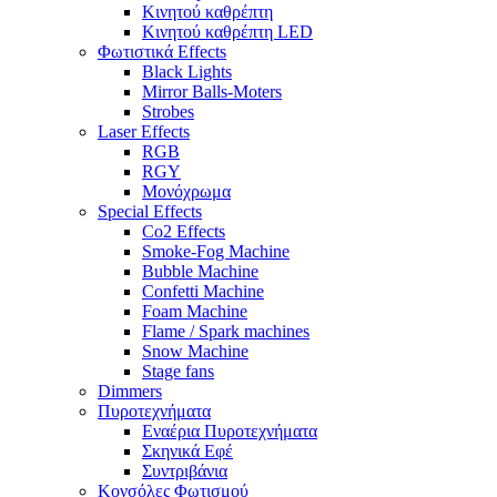
Κινητού καθρέπτη
Κινητού καθρέπτη LED
Φωτιστικά Effects
Black Lights
Mirror Balls-Moters
Strobes
Laser Effects
RGB
RGY
Μονόχρωμα
Special Effects
Co2 Effects
Smoke-Fog Machine
Bubble Machine
Confetti Machine
Foam Machine
Flame / Spark machines
Snow Machine
Stage fans
Dimmers
Πυροτεχνήματα
Εναέρια Πυροτεχνήματα
Σκηνικά Εφέ
Συντριβάνια
Κονσόλες Φωτισμού