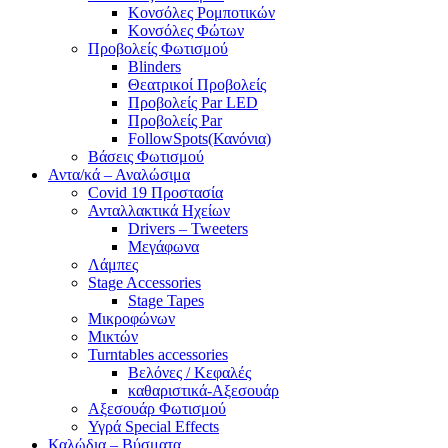
Κονσόλες Ρομποτικών
Κονσόλες Φώτων
Προβολείς Φωτισμού
Blinders
Θεατρικοί Προβολείς
Προβολείς Par LED
Προβολείς Par
FollowSpots(Κανόνια)
Βάσεις Φωτισμού
Αντα/κά – Αναλώσιμα
Covid 19 Προστασία
Ανταλλακτικά Ηχείων
Drivers – Tweeters
Μεγάφωνα
Λάμπες
Stage Accessories
Stage Tapes
Μικροφώνων
Μικτών
Turntables accessories
Βελόνες / Κεφαλές
καθαριστικά-Αξεσουάρ
Αξεσουάρ Φωτισμού
Υγρά Special Effects
Καλώδια – Βύσματα