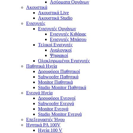
Ασύρματα Οργάνων
Ακουστικά
Ακουστικά Live
Ακουστικά Studio
Ενισχυτές
Ενισχυτές Οργάνων
Ενισχυτές Κιθάρας
Ενισχυτές Μπάσου
Τελικοί Ενισχυτές
Αναλογικοί
Ψηφιακοί
Ολοκληρωμένοι Ενισχυτές
Παθητικά Ηχεία
Δορυφόροι Παθητικοί
Subwoofer Παθητικά
Monitor Παθητικά
Studio Monitor Παθητικά
Ενεργά Ηχεία
Δορυφόροι Ενεργοί
Subwoofer Ενεργά
Monitor Ενεργά
Studio Monitor Ενεργά
Επεξεργαστές Ήχου
Ηχητικά PA 100V
Ηχεία 100 V