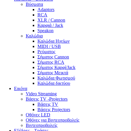
Βύσματα
Adaptors
RCA
XLR / Cannon
Καρφιά / Jack
Speakon
Καλώδια
Καλώδια Ηχείων
MIDI / USB
Ρεύματος
Σήματος Cannon
Σήματος RCA
Σήματος Καρφί/Jack
Σήματος Μεικτά
Καλώδια Φωτισμού
Καλώδια δικτύου
Εικόνα
Video Streaming
Βάσεις TV -Projectors
Βάσεις TV
Βάσεις Projectors
Οθόνες LED
Οθόνες για Βιντεοπροβολείς
Βιντεοπροβολείς
Εξέδρες – Τράσες