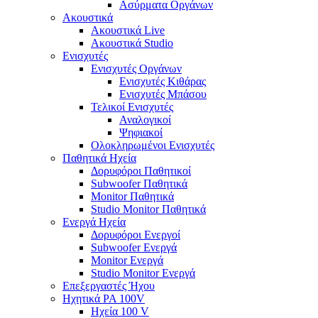
Ασύρματα Οργάνων
Ακουστικά
Ακουστικά Live
Ακουστικά Studio
Ενισχυτές
Ενισχυτές Οργάνων
Ενισχυτές Κιθάρας
Ενισχυτές Μπάσου
Τελικοί Ενισχυτές
Αναλογικοί
Ψηφιακοί
Ολοκληρωμένοι Ενισχυτές
Παθητικά Ηχεία
Δορυφόροι Παθητικοί
Subwoofer Παθητικά
Monitor Παθητικά
Studio Monitor Παθητικά
Ενεργά Ηχεία
Δορυφόροι Ενεργοί
Subwoofer Ενεργά
Monitor Ενεργά
Studio Monitor Ενεργά
Επεξεργαστές Ήχου
Ηχητικά PA 100V
Ηχεία 100 V