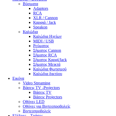
Βύσματα
Adaptors
RCA
XLR / Cannon
Καρφιά / Jack
Speakon
Καλώδια
Καλώδια Ηχείων
MIDI / USB
Ρεύματος
Σήματος Cannon
Σήματος RCA
Σήματος Καρφί/Jack
Σήματος Μεικτά
Καλώδια Φωτισμού
Καλώδια δικτύου
Εικόνα
Video Streaming
Βάσεις TV -Projectors
Βάσεις TV
Βάσεις Projectors
Οθόνες LED
Οθόνες για Βιντεοπροβολείς
Βιντεοπροβολείς
Εξέδρες – Τράσες