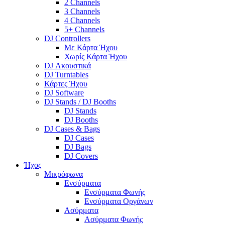
2 Channels
3 Channels
4 Channels
5+ Channels
DJ Controllers
Με Κάρτα Ήχου
Χωρίς Κάρτα Ήχου
DJ Ακουστικά
DJ Turntables
Κάρτες Ήχου
DJ Software
DJ Stands / DJ Booths
DJ Stands
DJ Booths
DJ Cases & Bags
DJ Cases
DJ Bags
DJ Covers
Ήχος
Μικρόφωνα
Ενσύρματα
Ενσύρματα Φωνής
Ενσύρματα Οργάνων
Ασύρματα
Ασύρματα Φωνής