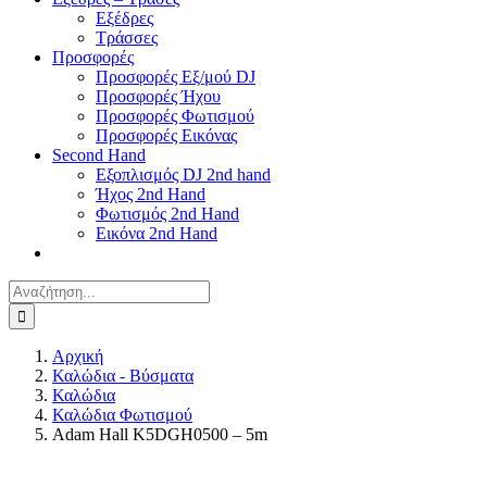
Εξέδρες
Τράσσες
Προσφορές
Προσφορές Εξ/μού DJ
Προσφορές Ήχου
Προσφορές Φωτισμού
Προσφορές Εικόνας
Second Hand
Εξοπλισμός DJ 2nd hand
Ήχος 2nd Hand
Φωτισμός 2nd Hand
Εικόνα 2nd Hand
Αναζήτηση
για:
Αρχική
Καλώδια - Βύσματα
Καλώδια
Καλώδια Φωτισμού
Adam Hall K5DGH0500 – 5m