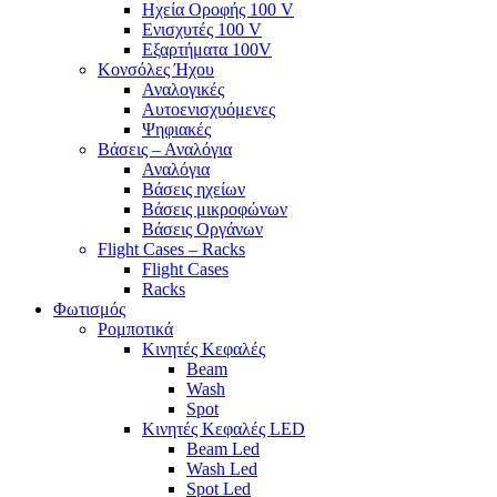
Ηχεία Οροφής 100 V
Ενισχυτές 100 V
Εξαρτήματα 100V
Κονσόλες Ήχου
Αναλογικές
Αυτοενισχυόμενες
Ψηφιακές
Βάσεις – Αναλόγια
Αναλόγια
Βάσεις ηχείων
Βάσεις μικροφώνων
Βάσεις Οργάνων
Flight Cases – Racks
Flight Cases
Racks
Φωτισμός
Ρομποτικά
Κινητές Κεφαλές
Beam
Wash
Spot
Κινητές Κεφαλές LED
Beam Led
Wash Led
Spot Led