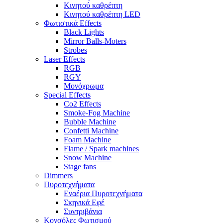
Κινητού καθρέπτη
Κινητού καθρέπτη LED
Φωτιστικά Effects
Black Lights
Mirror Balls-Moters
Strobes
Laser Effects
RGB
RGY
Μονόχρωμα
Special Effects
Co2 Effects
Smoke-Fog Machine
Bubble Machine
Confetti Machine
Foam Machine
Flame / Spark machines
Snow Machine
Stage fans
Dimmers
Πυροτεχνήματα
Εναέρια Πυροτεχνήματα
Σκηνικά Εφέ
Συντριβάνια
Κονσόλες Φωτισμού