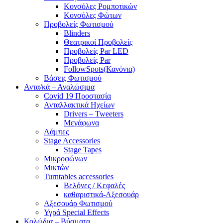
Κονσόλες Ρομποτικών
Κονσόλες Φώτων
Προβολείς Φωτισμού
Blinders
Θεατρικοί Προβολείς
Προβολείς Par LED
Προβολείς Par
FollowSpots(Κανόνια)
Βάσεις Φωτισμού
Αντα/κά – Αναλώσιμα
Covid 19 Προστασία
Ανταλλακτικά Ηχείων
Drivers – Tweeters
Μεγάφωνα
Λάμπες
Stage Accessories
Stage Tapes
Μικροφώνων
Μικτών
Turntables accessories
Βελόνες / Κεφαλές
καθαριστικά-Αξεσουάρ
Αξεσουάρ Φωτισμού
Υγρά Special Effects
Καλώδια – Βύσματα