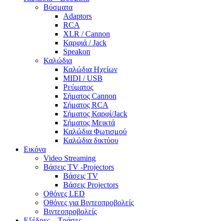
Βύσματα
Adaptors
RCA
XLR / Cannon
Καρφιά / Jack
Speakon
Καλώδια
Καλώδια Ηχείων
MIDI / USB
Ρεύματος
Σήματος Cannon
Σήματος RCA
Σήματος Καρφί/Jack
Σήματος Μεικτά
Καλώδια Φωτισμού
Καλώδια δικτύου
Εικόνα
Video Streaming
Βάσεις TV -Projectors
Βάσεις TV
Βάσεις Projectors
Οθόνες LED
Οθόνες για Βιντεοπροβολείς
Βιντεοπροβολείς
Εξέδρες – Τράσες