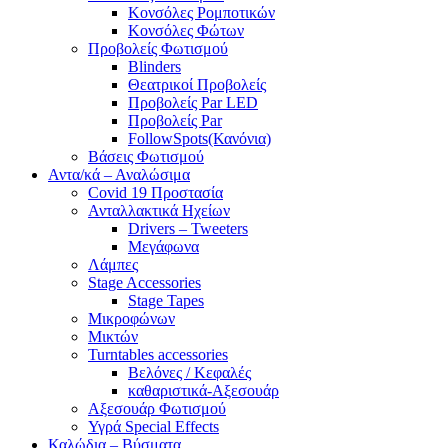
Κονσόλες Ρομποτικών
Κονσόλες Φώτων
Προβολείς Φωτισμού
Blinders
Θεατρικοί Προβολείς
Προβολείς Par LED
Προβολείς Par
FollowSpots(Κανόνια)
Βάσεις Φωτισμού
Αντα/κά – Αναλώσιμα
Covid 19 Προστασία
Ανταλλακτικά Ηχείων
Drivers – Tweeters
Μεγάφωνα
Λάμπες
Stage Accessories
Stage Tapes
Μικροφώνων
Μικτών
Turntables accessories
Βελόνες / Κεφαλές
καθαριστικά-Αξεσουάρ
Αξεσουάρ Φωτισμού
Υγρά Special Effects
Καλώδια – Βύσματα