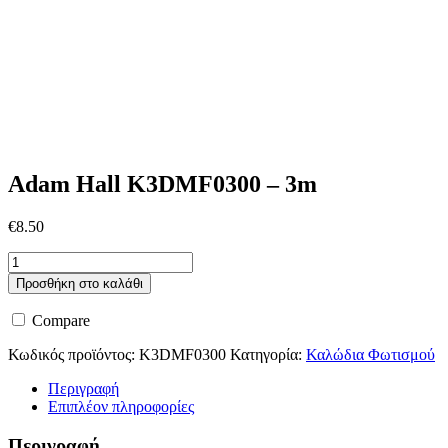
Adam Hall K3DMF0300 – 3m
€
8.50
Adam
Hall
Προσθήκη στο καλάθι
K3DMF0300
-
Compare
3m
ποσότητα
Κωδικός προϊόντος:
K3DMF0300
Κατηγορία:
Καλώδια Φωτισμού
Περιγραφή
Επιπλέον πληροφορίες
Περιγραφή