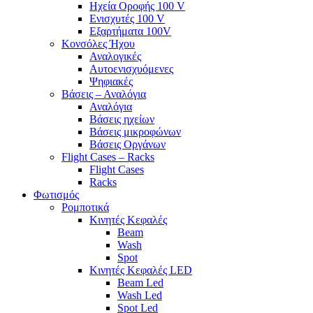
Ηχεία Οροφής 100 V
Ενισχυτές 100 V
Εξαρτήματα 100V
Κονσόλες Ήχου
Αναλογικές
Αυτοενισχυόμενες
Ψηφιακές
Βάσεις – Αναλόγια
Αναλόγια
Βάσεις ηχείων
Βάσεις μικροφώνων
Βάσεις Οργάνων
Flight Cases – Racks
Flight Cases
Racks
Φωτισμός
Ρομποτικά
Κινητές Κεφαλές
Beam
Wash
Spot
Κινητές Κεφαλές LED
Beam Led
Wash Led
Spot Led