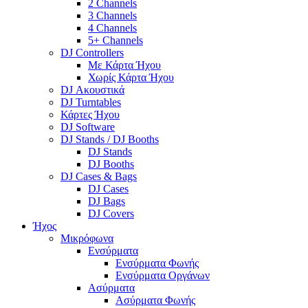
2 Channels
3 Channels
4 Channels
5+ Channels
DJ Controllers
Με Κάρτα Ήχου
Χωρίς Κάρτα Ήχου
DJ Ακουστικά
DJ Turntables
Κάρτες Ήχου
DJ Software
DJ Stands / DJ Booths
DJ Stands
DJ Booths
DJ Cases & Bags
DJ Cases
DJ Bags
DJ Covers
Ήχος
Μικρόφωνα
Ενσύρματα
Ενσύρματα Φωνής
Ενσύρματα Οργάνων
Ασύρματα
Ασύρματα Φωνής