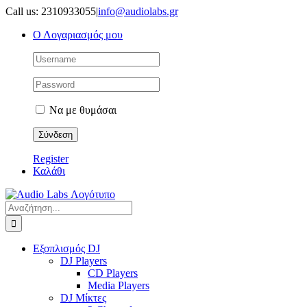
Μετάβαση
Call us: 2310933055
|
info@audiolabs.gr
στο
Ο Λογαριασμός μου
περιεχόμενο
Να με θυμάσαι
Register
Καλάθι
Αναζήτηση
για:
Εξοπλισμός DJ
DJ Players
CD Players
Media Players
DJ Μίκτες