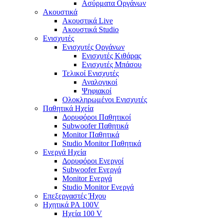
Ασύρματα Οργάνων
Ακουστικά
Ακουστικά Live
Ακουστικά Studio
Ενισχυτές
Ενισχυτές Οργάνων
Ενισχυτές Κιθάρας
Ενισχυτές Μπάσου
Τελικοί Ενισχυτές
Αναλογικοί
Ψηφιακοί
Ολοκληρωμένοι Ενισχυτές
Παθητικά Ηχεία
Δορυφόροι Παθητικοί
Subwoofer Παθητικά
Monitor Παθητικά
Studio Monitor Παθητικά
Ενεργά Ηχεία
Δορυφόροι Ενεργοί
Subwoofer Ενεργά
Monitor Ενεργά
Studio Monitor Ενεργά
Επεξεργαστές Ήχου
Ηχητικά PA 100V
Ηχεία 100 V