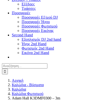
Εξέδρες
Τράσσες
Προσφορές
Προσφορές Εξ/μού DJ
Προσφορές Ήχου
Προσφορές Φωτισμού
Προσφορές Εικόνας
Second Hand
Εξοπλισμός DJ 2nd hand
Ήχος 2nd Hand
Φωτισμός 2nd Hand
Εικόνα 2nd Hand
Αναζήτηση
για:
Αρχική
Καλώδια - Βύσματα
Καλώδια
Καλώδια Φωτισμού
Adam Hall K3DMF0300 – 3m