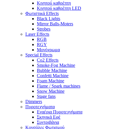
Κινητού καθρέπτη
Κινητού καθρέπτη LED
Φωτιστικά Effects
Black Lights
Mirror Balls-Moters
Strobes
Laser Effects
RGB
RGY
Μονόχρωμα
Special Effects
Co2 Effects
Smoke-Fog Machine
Bubble Machine
Confetti Machine
Foam Machine
Flame / Spark machines
Snow Machine
Stage fans
Dimmers
Πυροτεχνήματα
Εναέρια Πυροτεχνήματα
Σκηνικά Εφέ
Συντριβάνια
Κονσόλες Φωτισμού