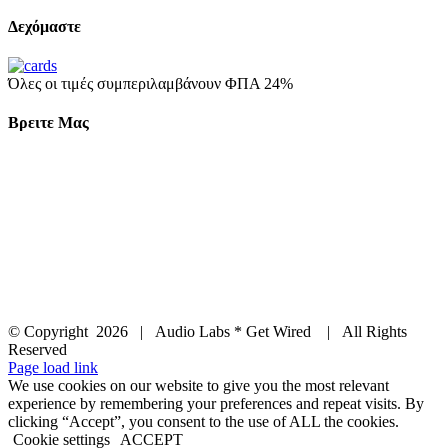
Δεχόμαστε
Όλες οι τιμές συμπεριλαμβάνουν ΦΠΑ 24%
Βρειτε Μας
© Copyright
2026 | Audio Labs * Get Wired | All Rights
Reserved
Facebook
Instagram
YouTube
LinkedIn
X
Page load link
We use cookies on our website to give you the most relevant
experience by remembering your preferences and repeat visits. By
clicking “Accept”, you consent to the use of ALL the cookies.
Cookie settings
ACCEPT