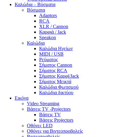
Καλώδια – Βύσματα
Βύσματα
Adaptors
RCA
XLR / Cannon
Καρφιά / Jack
Speakon
Καλώδια
Καλώδια Ηχείων
MIDI / USB
Ρεύματος
Σήματος Cannon
Σήματος RCA
Σήματος Καρφί/Jack
Σήματος Μεικτά
Καλώδια Φωτισμού
Καλώδια δικτύου
Εικόνα
Video Streaming
Βάσεις TV -Projectors
Βάσεις TV
Βάσεις Projectors
Οθόνες LED
Οθόνες για Βιντεοπροβολείς
Βιντεοπροβολείς