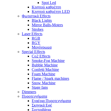
Spot Led
Κινητού καθρέπτη
Κινητού καθρέπτη LED
Φωτιστικά Effects
Black Lights
Mirror Balls-Moters
Strobes
Laser Effects
RGB
RGY
Μονόχρωμα
Special Effects
Co2 Effects
Smoke-Fog Machine
Bubble Machine
Confetti Machine
Foam Machine
Flame / Spark machines
Snow Machine
Stage fans
Dimmers
Πυροτεχνήματα
Εναέρια Πυροτεχνήματα
Σκηνικά Εφέ
Συντριβάνια