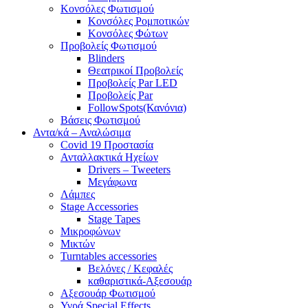
Κονσόλες Φωτισμού
Κονσόλες Ρομποτικών
Κονσόλες Φώτων
Προβολείς Φωτισμού
Blinders
Θεατρικοί Προβολείς
Προβολείς Par LED
Προβολείς Par
FollowSpots(Κανόνια)
Βάσεις Φωτισμού
Αντα/κά – Αναλώσιμα
Covid 19 Προστασία
Ανταλλακτικά Ηχείων
Drivers – Tweeters
Μεγάφωνα
Λάμπες
Stage Accessories
Stage Tapes
Μικροφώνων
Μικτών
Turntables accessories
Βελόνες / Κεφαλές
καθαριστικά-Αξεσουάρ
Αξεσουάρ Φωτισμού
Υγρά Special Effects