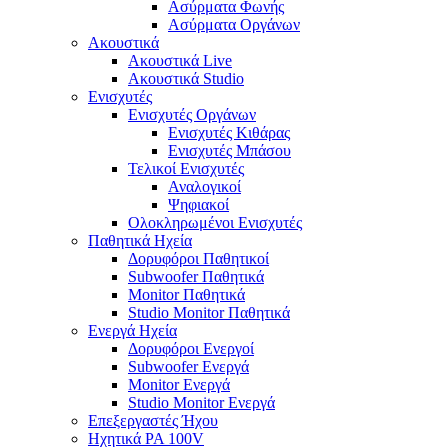
Ασύρματα Φωνής
Ασύρματα Οργάνων
Ακουστικά
Ακουστικά Live
Ακουστικά Studio
Ενισχυτές
Ενισχυτές Οργάνων
Ενισχυτές Κιθάρας
Ενισχυτές Μπάσου
Τελικοί Ενισχυτές
Αναλογικοί
Ψηφιακοί
Ολοκληρωμένοι Ενισχυτές
Παθητικά Ηχεία
Δορυφόροι Παθητικοί
Subwoofer Παθητικά
Monitor Παθητικά
Studio Monitor Παθητικά
Ενεργά Ηχεία
Δορυφόροι Ενεργοί
Subwoofer Ενεργά
Monitor Ενεργά
Studio Monitor Ενεργά
Επεξεργαστές Ήχου
Ηχητικά PA 100V