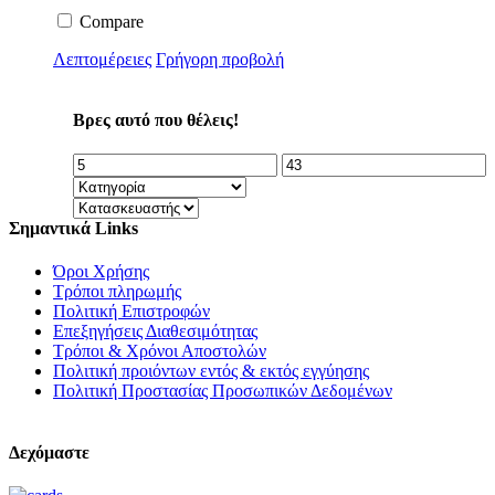
Compare
Λεπτομέρειες
Γρήγορη προβολή
Βρες αυτό που θέλεις!
Σημαντικά Links
Όροι Χρήσης
Τρόποι πληρωμής
Πολιτική Επιστροφών
Επεξηγήσεις Διαθεσιμότητας
Τρόποι & Χρόνοι Αποστολών
Πολιτική προιόντων εντός & εκτός εγγύησης
Πολιτική Προστασίας Προσωπικών Δεδομένων
Δεχόμαστε