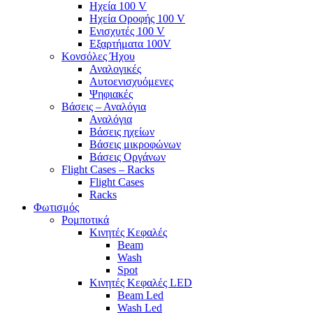
Ηχεία 100 V
Ηχεία Οροφής 100 V
Ενισχυτές 100 V
Εξαρτήματα 100V
Κονσόλες Ήχου
Αναλογικές
Αυτοενισχυόμενες
Ψηφιακές
Βάσεις – Αναλόγια
Αναλόγια
Βάσεις ηχείων
Βάσεις μικροφώνων
Βάσεις Οργάνων
Flight Cases – Racks
Flight Cases
Racks
Φωτισμός
Ρομποτικά
Κινητές Κεφαλές
Beam
Wash
Spot
Κινητές Κεφαλές LED
Beam Led
Wash Led