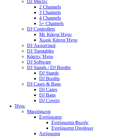
DJ Μίκτες
2 Channels
3 Channels
4 Channels
5+ Channels
DJ Controllers
Με Κάρτα Ήχου
Χωρίς Κάρτα Ήχου
DJ Ακουστικά
DJ Turntables
Κάρτες Ήχου
DJ Software
DJ Stands / DJ Booths
DJ Stands
DJ Booths
DJ Cases & Bags
DJ Cases
DJ Bags
DJ Covers
Ήχος
Μικρόφωνα
Ενσύρματα
Ενσύρματα Φωνής
Ενσύρματα Οργάνων
Ασύρματα