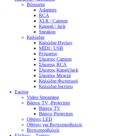
Βύσματα
Adaptors
RCA
XLR / Cannon
Καρφιά / Jack
Speakon
Καλώδια
Καλώδια Ηχείων
MIDI / USB
Ρεύματος
Σήματος Cannon
Σήματος RCA
Σήματος Καρφί/Jack
Σήματος Μεικτά
Καλώδια Φωτισμού
Καλώδια δικτύου
Εικόνα
Video Streaming
Βάσεις TV -Projectors
Βάσεις TV
Βάσεις Projectors
Οθόνες LED
Οθόνες για Βιντεοπροβολείς
Βιντεοπροβολείς
Εξέδρες – Τράσες