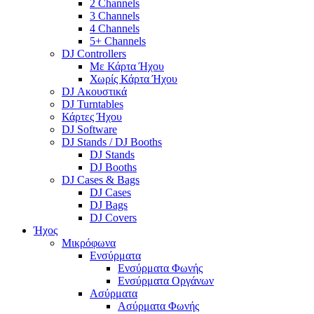
2 Channels
3 Channels
4 Channels
5+ Channels
DJ Controllers
Με Κάρτα Ήχου
Χωρίς Κάρτα Ήχου
DJ Ακουστικά
DJ Turntables
Κάρτες Ήχου
DJ Software
DJ Stands / DJ Booths
DJ Stands
DJ Booths
DJ Cases & Bags
DJ Cases
DJ Bags
DJ Covers
Ήχος
Μικρόφωνα
Ενσύρματα
Ενσύρματα Φωνής
Ενσύρματα Οργάνων
Ασύρματα
Ασύρματα Φωνής