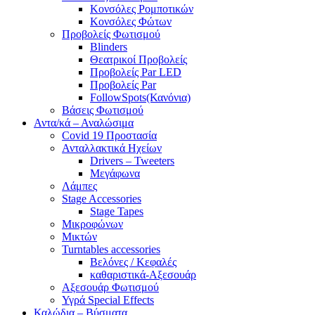
Κονσόλες Ρομποτικών
Κονσόλες Φώτων
Προβολείς Φωτισμού
Blinders
Θεατρικοί Προβολείς
Προβολείς Par LED
Προβολείς Par
FollowSpots(Κανόνια)
Βάσεις Φωτισμού
Αντα/κά – Αναλώσιμα
Covid 19 Προστασία
Ανταλλακτικά Ηχείων
Drivers – Tweeters
Μεγάφωνα
Λάμπες
Stage Accessories
Stage Tapes
Μικροφώνων
Μικτών
Turntables accessories
Βελόνες / Κεφαλές
καθαριστικά-Αξεσουάρ
Αξεσουάρ Φωτισμού
Υγρά Special Effects
Καλώδια – Βύσματα