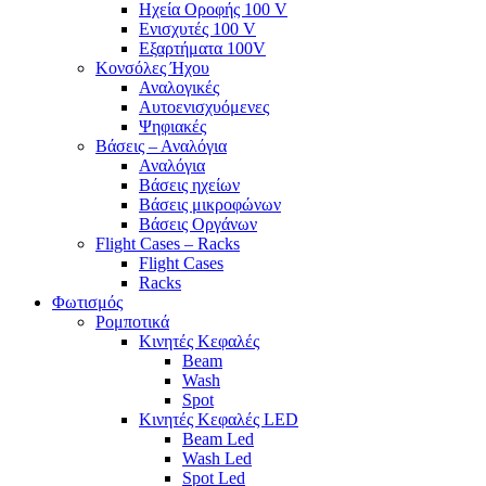
Ηχεία Οροφής 100 V
Ενισχυτές 100 V
Εξαρτήματα 100V
Κονσόλες Ήχου
Αναλογικές
Αυτοενισχυόμενες
Ψηφιακές
Βάσεις – Αναλόγια
Αναλόγια
Βάσεις ηχείων
Βάσεις μικροφώνων
Βάσεις Οργάνων
Flight Cases – Racks
Flight Cases
Racks
Φωτισμός
Ρομποτικά
Κινητές Κεφαλές
Beam
Wash
Spot
Κινητές Κεφαλές LED
Beam Led
Wash Led
Spot Led