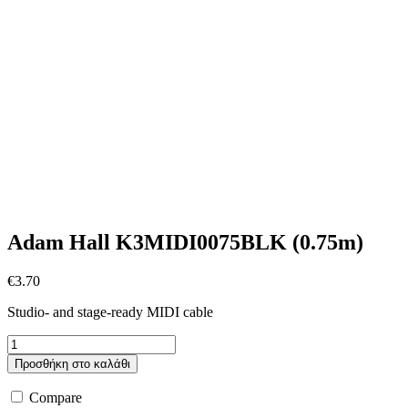
Adam Hall K3MIDI0075BLK (0.75m)
€
3.70
Studio- and stage-ready MIDI cable
Adam
Hall
Προσθήκη στο καλάθι
K3MIDI0075BLK
(0.75m)
Compare
ποσότητα