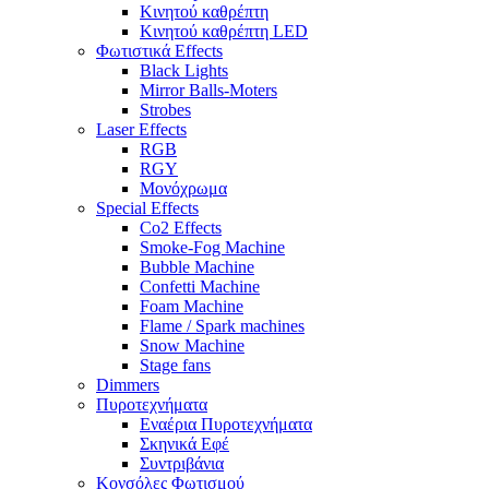
Κινητού καθρέπτη
Κινητού καθρέπτη LED
Φωτιστικά Effects
Black Lights
Mirror Balls-Moters
Strobes
Laser Effects
RGB
RGY
Μονόχρωμα
Special Effects
Co2 Effects
Smoke-Fog Machine
Bubble Machine
Confetti Machine
Foam Machine
Flame / Spark machines
Snow Machine
Stage fans
Dimmers
Πυροτεχνήματα
Εναέρια Πυροτεχνήματα
Σκηνικά Εφέ
Συντριβάνια
Κονσόλες Φωτισμού