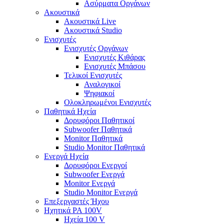
Ασύρματα Οργάνων
Ακουστικά
Ακουστικά Live
Ακουστικά Studio
Ενισχυτές
Ενισχυτές Οργάνων
Ενισχυτές Κιθάρας
Ενισχυτές Μπάσου
Τελικοί Ενισχυτές
Αναλογικοί
Ψηφιακοί
Ολοκληρωμένοι Ενισχυτές
Παθητικά Ηχεία
Δορυφόροι Παθητικοί
Subwoofer Παθητικά
Monitor Παθητικά
Studio Monitor Παθητικά
Ενεργά Ηχεία
Δορυφόροι Ενεργοί
Subwoofer Ενεργά
Monitor Ενεργά
Studio Monitor Ενεργά
Επεξεργαστές Ήχου
Ηχητικά PA 100V
Ηχεία 100 V