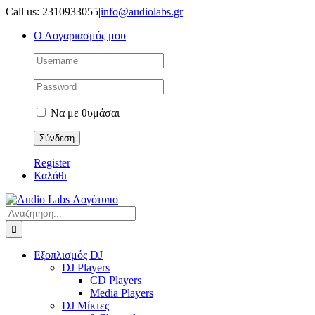
Μετάβαση
Call us: 2310933055
|
info@audiolabs.gr
στο
Ο Λογαριασμός μου
περιεχόμενο
Να με θυμάσαι
Register
Καλάθι
Αναζήτηση
για:
Εξοπλισμός DJ
DJ Players
CD Players
Media Players
DJ Μίκτες