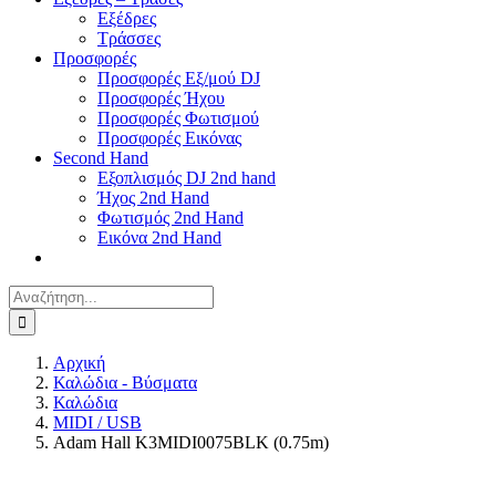
Εξέδρες
Τράσσες
Προσφορές
Προσφορές Εξ/μού DJ
Προσφορές Ήχου
Προσφορές Φωτισμού
Προσφορές Εικόνας
Second Hand
Εξοπλισμός DJ 2nd hand
Ήχος 2nd Hand
Φωτισμός 2nd Hand
Εικόνα 2nd Hand
Αναζήτηση
για:
Αρχική
Καλώδια - Βύσματα
Καλώδια
MIDI / USB
Adam Hall K3MIDI0075BLK (0.75m)