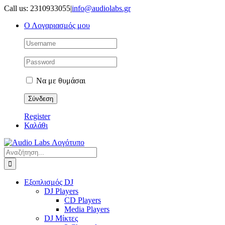
Μετάβαση
Call us: 2310933055
|
info@audiolabs.gr
στο
Ο Λογαριασμός μου
περιεχόμενο
Να με θυμάσαι
Register
Καλάθι
Αναζήτηση
για:
Εξοπλισμός DJ
DJ Players
CD Players
Media Players
DJ Μίκτες