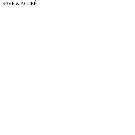
SAVE & ACCEPT
Go
to
Top