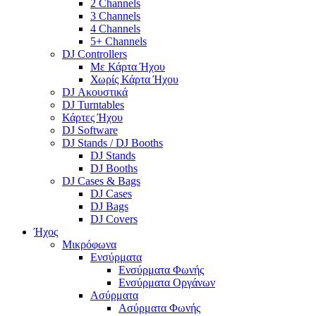
2 Channels
3 Channels
4 Channels
5+ Channels
DJ Controllers
Με Κάρτα Ήχου
Χωρίς Κάρτα Ήχου
DJ Ακουστικά
DJ Turntables
Κάρτες Ήχου
DJ Software
DJ Stands / DJ Booths
DJ Stands
DJ Booths
DJ Cases & Bags
DJ Cases
DJ Bags
DJ Covers
Ήχος
Μικρόφωνα
Ενσύρματα
Ενσύρματα Φωνής
Ενσύρματα Οργάνων
Ασύρματα
Ασύρματα Φωνής