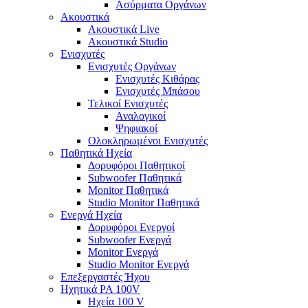
Ασύρματα Οργάνων
Ακουστικά
Ακουστικά Live
Ακουστικά Studio
Ενισχυτές
Ενισχυτές Οργάνων
Ενισχυτές Κιθάρας
Ενισχυτές Μπάσου
Τελικοί Ενισχυτές
Αναλογικοί
Ψηφιακοί
Ολοκληρωμένοι Ενισχυτές
Παθητικά Ηχεία
Δορυφόροι Παθητικοί
Subwoofer Παθητικά
Monitor Παθητικά
Studio Monitor Παθητικά
Ενεργά Ηχεία
Δορυφόροι Ενεργοί
Subwoofer Ενεργά
Monitor Ενεργά
Studio Monitor Ενεργά
Επεξεργαστές Ήχου
Ηχητικά PA 100V
Ηχεία 100 V