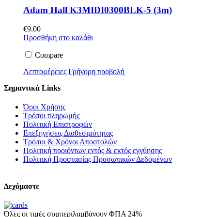
Adam Hall K3MIDI0300BLK-5 (3m)
€
9.00
Προσθήκη στο καλάθι
Compare
Λεπτομέρειες
Γρήγορη προβολή
Σημαντικά Links
Όροι Χρήσης
Τρόποι πληρωμής
Πολιτική Επιστροφών
Επεξηγήσεις Διαθεσιμότητας
Τρόποι & Χρόνοι Αποστολών
Πολιτική προιόντων εντός & εκτός εγγύησης
Πολιτική Προστασίας Προσωπικών Δεδομένων
Δεχόμαστε
Όλες οι τιμές συμπεριλαμβάνουν ΦΠΑ 24%