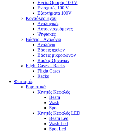
Ηχεία Οροφής 100 V
Ενισχυτές 100 V
Εξαρτήματα 100V
Κονσόλες Ήχου
Αναλογικές
Αυτοενισχυόμενες
Ψηφιακές
Βάσεις – Αναλόγια
Αναλόγια
Βάσεις ηχείων
Βάσεις μικροφώνων
Βάσεις Οργάνων
Flight Cases – Racks
Flight Cases
Racks
Φωτισμός
Ρομποτικά
Κινητές Κεφαλές
Beam
Wash
Spot
Κινητές Κεφαλές LED
Beam Led
Wash Led
Spot Led