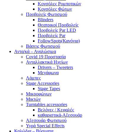
Κονσόλες Ρομποτικών
Κονσόλες Φώτων
Προβολείς Φωτισμού
Blinders
Θεατρικοί Προβολείς
Προβολείς Par LED
Προβολείς Par
FollowSpots(Κανόνια)
Βάσεις Φωτισμού
Αντα/κά – Αναλώσιμα
Covid 19 Προστασία
Ανταλλακτικά Ηχείων
Drivers – Tweeters
Μεγάφωνα
Λάμπες
Stage Accessories
Stage Tapes
Μικροφώνων
Μικτών
Turntables accessories
Βελόνες / Κεφαλές
καθαριστικά-Αξεσουάρ
Αξεσουάρ Φωτισμού
Υγρά Special Effects
Καλώδια – Βύσματα