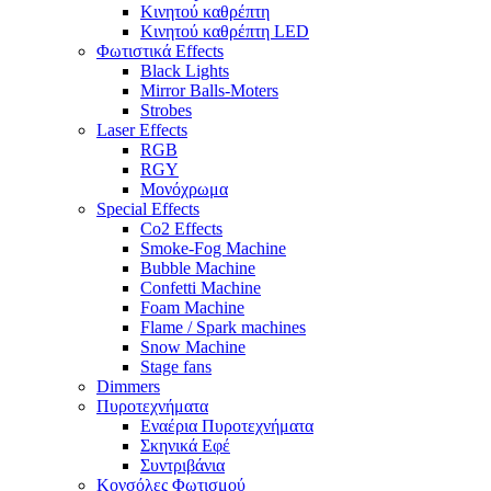
Κινητού καθρέπτη
Κινητού καθρέπτη LED
Φωτιστικά Effects
Black Lights
Mirror Balls-Moters
Strobes
Laser Effects
RGB
RGY
Μονόχρωμα
Special Effects
Co2 Effects
Smoke-Fog Machine
Bubble Machine
Confetti Machine
Foam Machine
Flame / Spark machines
Snow Machine
Stage fans
Dimmers
Πυροτεχνήματα
Εναέρια Πυροτεχνήματα
Σκηνικά Εφέ
Συντριβάνια
Κονσόλες Φωτισμού