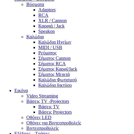
Βύσματα
Adaptors
RCA
XLR / Cannon
Καρφιά / Jack
Speakon
Καλώδια
Καλώδια Ηχείων
MIDI / USB
Ρεύματος
Σήματος Cannon
Σήματος RCA
Σήματος Καρφί/Jack
Σήματος Μεικτά
Καλώδια Φωτισμού
Καλώδια δικτύου
Εικόνα
Video Streaming
Βάσεις TV -Projectors
Βάσεις TV
Βάσεις Projectors
Οθόνες LED
Οθόνες για Βιντεοπροβολείς
Βιντεοπροβολείς
Εξέδρες – Τράσες