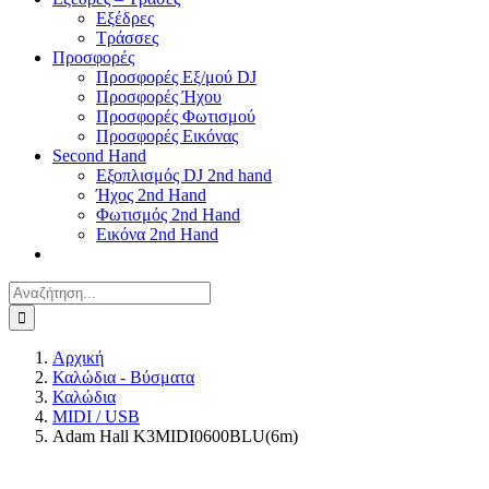
Εξέδρες
Τράσσες
Προσφορές
Προσφορές Εξ/μού DJ
Προσφορές Ήχου
Προσφορές Φωτισμού
Προσφορές Εικόνας
Second Hand
Εξοπλισμός DJ 2nd hand
Ήχος 2nd Hand
Φωτισμός 2nd Hand
Εικόνα 2nd Hand
Αναζήτηση
για:
Αρχική
Καλώδια - Βύσματα
Καλώδια
MIDI / USB
Adam Hall K3MIDI0600BLU(6m)