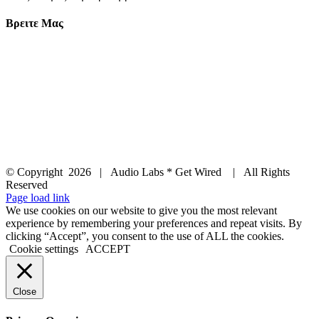
Βρειτε Μας
© Copyright
2026 | Audio Labs * Get Wired | All Rights
Reserved
Facebook
Instagram
YouTube
LinkedIn
X
Page load link
We use cookies on our website to give you the most relevant
experience by remembering your preferences and repeat visits. By
clicking “Accept”, you consent to the use of ALL the cookies.
Cookie settings
ACCEPT
Close