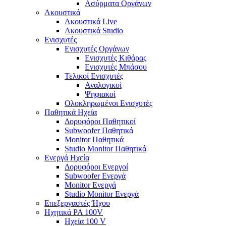
Ασύρματα Οργάνων
Ακουστικά
Ακουστικά Live
Ακουστικά Studio
Ενισχυτές
Ενισχυτές Οργάνων
Ενισχυτές Κιθάρας
Ενισχυτές Μπάσου
Τελικοί Ενισχυτές
Αναλογικοί
Ψηφιακοί
Ολοκληρωμένοι Ενισχυτές
Παθητικά Ηχεία
Δορυφόροι Παθητικοί
Subwoofer Παθητικά
Monitor Παθητικά
Studio Monitor Παθητικά
Ενεργά Ηχεία
Δορυφόροι Ενεργοί
Subwoofer Ενεργά
Monitor Ενεργά
Studio Monitor Ενεργά
Επεξεργαστές Ήχου
Ηχητικά PA 100V
Ηχεία 100 V