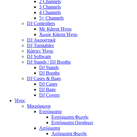
2 Channels
3 Channels
4 Channels
5+ Channels
DJ Controllers
Με Κάρτα Ήχου
Χωρίς Κάρτα Ήχου
DJ Ακουστικά
DJ Turntables
Κάρτες Ήχου
DJ Software
DJ Stands / DJ Booths
DJ Stands
DJ Booths
DJ Cases & Bags
DJ Cases
DJ Bags
DJ Covers
Ήχος
Μικρόφωνα
Ενσύρματα
Ενσύρματα Φωνής
Ενσύρματα Οργάνων
Ασύρματα
Ασύρματα Φωνής