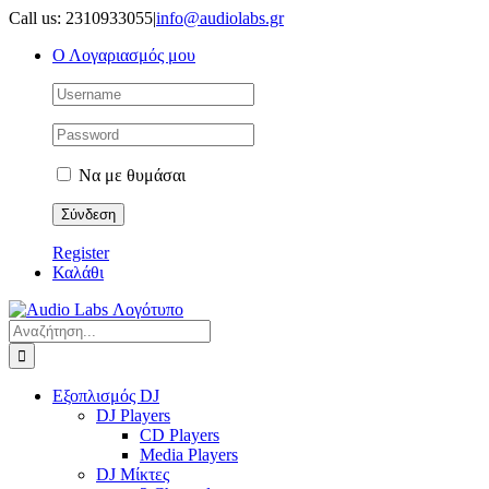
Μετάβαση
Call us: 2310933055
|
info@audiolabs.gr
στο
Ο Λογαριασμός μου
περιεχόμενο
Να με θυμάσαι
Register
Καλάθι
Αναζήτηση
για:
Εξοπλισμός DJ
DJ Players
CD Players
Media Players
DJ Μίκτες