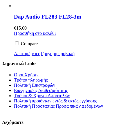
Dap Audio FL283 FL28-3m
€
15.00
Προσθήκη στο καλάθι
Compare
Λεπτομέρειες
Γρήγορη προβολή
Σημαντικά Links
Όροι Χρήσης
Τρόποι πληρωμής
Πολιτική Επιστροφών
Επεξηγήσεις Διαθεσιμότητας
Τρόποι & Χρόνοι Αποστολών
Πολιτική προιόντων εντός & εκτός εγγύησης
Πολιτική Προστασίας Προσωπικών Δεδομένων
Δεχόμαστε