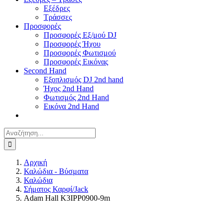
Εξέδρες
Τράσσες
Προσφορές
Προσφορές Εξ/μού DJ
Προσφορές Ήχου
Προσφορές Φωτισμού
Προσφορές Εικόνας
Second Hand
Εξοπλισμός DJ 2nd hand
Ήχος 2nd Hand
Φωτισμός 2nd Hand
Εικόνα 2nd Hand
Αναζήτηση
για:
Αρχική
Καλώδια - Βύσματα
Καλώδια
Σήματος Καρφί/Jack
Adam Hall K3IPP0900-9m