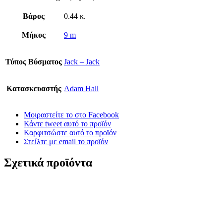
Βάρος
0.44 κ.
Μήκος
9 m
Τύπος Βύσματος
Jack – Jack
Κατασκευαστής
Adam Hall
Μοιραστείτε το στο Facebook
Κάντε tweet αυτό το προϊόν
Καρφιτσώστε αυτό το προϊόν
Στείλτε με email το προϊόν
Σχετικά προϊόντα