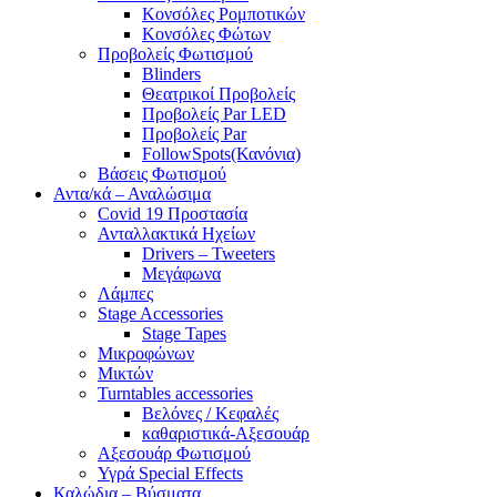
Κονσόλες Ρομποτικών
Κονσόλες Φώτων
Προβολείς Φωτισμού
Blinders
Θεατρικοί Προβολείς
Προβολείς Par LED
Προβολείς Par
FollowSpots(Κανόνια)
Βάσεις Φωτισμού
Αντα/κά – Αναλώσιμα
Covid 19 Προστασία
Ανταλλακτικά Ηχείων
Drivers – Tweeters
Μεγάφωνα
Λάμπες
Stage Accessories
Stage Tapes
Μικροφώνων
Μικτών
Turntables accessories
Βελόνες / Κεφαλές
καθαριστικά-Αξεσουάρ
Αξεσουάρ Φωτισμού
Υγρά Special Effects
Καλώδια – Βύσματα