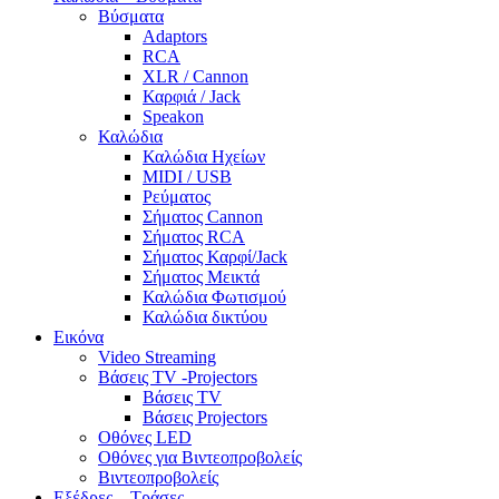
Βύσματα
Adaptors
RCA
XLR / Cannon
Καρφιά / Jack
Speakon
Καλώδια
Καλώδια Ηχείων
MIDI / USB
Ρεύματος
Σήματος Cannon
Σήματος RCA
Σήματος Καρφί/Jack
Σήματος Μεικτά
Καλώδια Φωτισμού
Καλώδια δικτύου
Εικόνα
Video Streaming
Βάσεις TV -Projectors
Βάσεις TV
Βάσεις Projectors
Οθόνες LED
Οθόνες για Βιντεοπροβολείς
Βιντεοπροβολείς
Εξέδρες – Τράσες