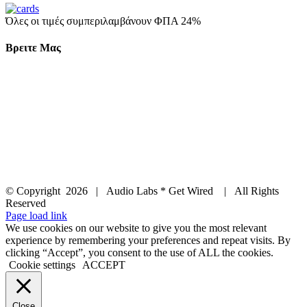
Όλες οι τιμές συμπεριλαμβάνουν ΦΠΑ 24%
Βρειτε Μας
© Copyright
2026 | Audio Labs * Get Wired | All Rights
Reserved
Facebook
Instagram
YouTube
LinkedIn
X
Page load link
We use cookies on our website to give you the most relevant
experience by remembering your preferences and repeat visits. By
clicking “Accept”, you consent to the use of ALL the cookies.
Cookie settings
ACCEPT
Close