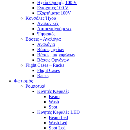
Ηχεία Οροφής 100 V
Ενισχυτές 100 V
Εξαρτήματα 100V
Κονσόλες Ήχου
Αναλογικές
Αυτοενισχυόμενες
Ψηφιακές
Βάσεις – Αναλόγια
Αναλόγια
Βάσεις ηχείων
Βάσεις μικροφώνων
Βάσεις Οργάνων
Flight Cases – Racks
Flight Cases
Racks
Φωτισμός
Ρομποτικά
Κινητές Κεφαλές
Beam
Wash
Spot
Κινητές Κεφαλές LED
Beam Led
Wash Led
Spot Led