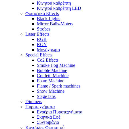
Κινητού καθρέπτη
Κινητού καθρέπτη LED
Φωτιστικά Effects
Black Lights
Mirror Balls-Moters
Strobes
Laser Effects
RGB
RGY
Μονόχρωμα
Special Effects
Co2 Effects
Smoke-Fog Machine
Bubble Machine
Confetti Machine
Foam Machine
Flame / Spark machines
Snow Machine
Stage fans
Dimmers
Πυροτεχνήματα
Εναέρια Πυροτεχνήματα
Σκηνικά Εφέ
Συντριβάνια
Κονσόλες Φωτισμού