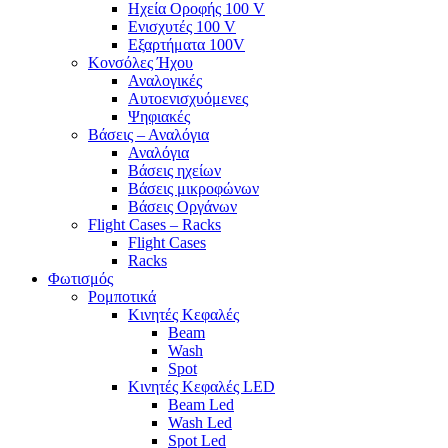
Ηχεία Οροφής 100 V
Ενισχυτές 100 V
Εξαρτήματα 100V
Κονσόλες Ήχου
Αναλογικές
Αυτοενισχυόμενες
Ψηφιακές
Βάσεις – Αναλόγια
Αναλόγια
Βάσεις ηχείων
Βάσεις μικροφώνων
Βάσεις Οργάνων
Flight Cases – Racks
Flight Cases
Racks
Φωτισμός
Ρομποτικά
Κινητές Κεφαλές
Beam
Wash
Spot
Κινητές Κεφαλές LED
Beam Led
Wash Led
Spot Led