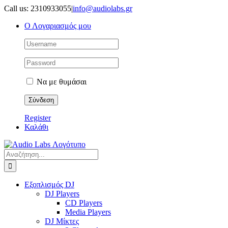
Μετάβαση
Call us: 2310933055
|
info@audiolabs.gr
στο
Ο Λογαριασμός μου
περιεχόμενο
Να με θυμάσαι
Register
Καλάθι
Αναζήτηση
για:
Εξοπλισμός DJ
DJ Players
CD Players
Media Players
DJ Μίκτες