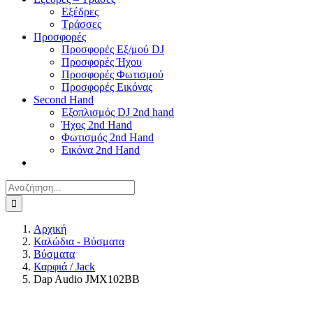
Εξέδρες
Τράσσες
Προσφορές
Προσφορές Εξ/μού DJ
Προσφορές Ήχου
Προσφορές Φωτισμού
Προσφορές Εικόνας
Second Hand
Εξοπλισμός DJ 2nd hand
Ήχος 2nd Hand
Φωτισμός 2nd Hand
Εικόνα 2nd Hand
Αναζήτηση
για:
Αρχική
Καλώδια - Βύσματα
Βύσματα
Καρφιά / Jack
Dap Audio JMX102BB