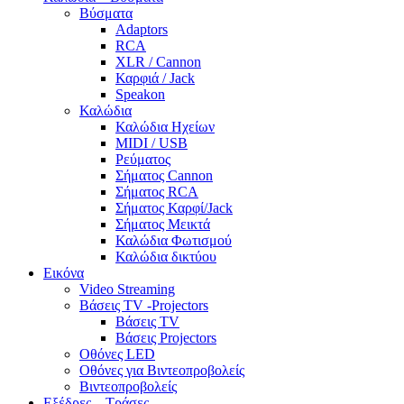
Βύσματα
Adaptors
RCA
XLR / Cannon
Καρφιά / Jack
Speakon
Καλώδια
Καλώδια Ηχείων
MIDI / USB
Ρεύματος
Σήματος Cannon
Σήματος RCA
Σήματος Καρφί/Jack
Σήματος Μεικτά
Καλώδια Φωτισμού
Καλώδια δικτύου
Εικόνα
Video Streaming
Βάσεις TV -Projectors
Βάσεις TV
Βάσεις Projectors
Οθόνες LED
Οθόνες για Βιντεοπροβολείς
Βιντεοπροβολείς
Εξέδρες – Τράσες