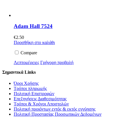
Adam Hall 7524
€
2.50
Προσθήκη στο καλάθι
Compare
Λεπτομέρειες
Γρήγορη προβολή
Σημαντικά Links
Όροι Χρήσης
Τρόποι πληρωμής
Πολιτική Επιστροφών
Επεξηγήσεις Διαθεσιμότητας
Τρόποι & Χρόνοι Αποστολών
Πολιτική προιόντων εντός & εκτός εγγύησης
Πολιτική Προστασίας Προσωπικών Δεδομένων