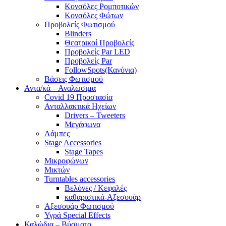
Κονσόλες Ρομποτικών
Κονσόλες Φώτων
Προβολείς Φωτισμού
Blinders
Θεατρικοί Προβολείς
Προβολείς Par LED
Προβολείς Par
FollowSpots(Κανόνια)
Βάσεις Φωτισμού
Αντα/κά – Αναλώσιμα
Covid 19 Προστασία
Ανταλλακτικά Ηχείων
Drivers – Tweeters
Μεγάφωνα
Λάμπες
Stage Accessories
Stage Tapes
Μικροφώνων
Μικτών
Turntables accessories
Βελόνες / Κεφαλές
καθαριστικά-Αξεσουάρ
Αξεσουάρ Φωτισμού
Υγρά Special Effects
Καλώδια – Βύσματα