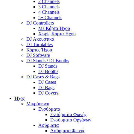
2 Channels
3 Channels
4 Channels
5+ Channels
DJ Controllers
Με Κάρτα Ήχου
Χωρίς Κάρτα Ήχου
DJ Ακουστικά
DJ Turntables
Κάρτες Ήχου
DJ Software
DJ Stands / DJ Booths
DJ Stands
DJ Booths
DJ Cases & Bags
DJ Cases
DJ Bags
DJ Covers
Ήχος
Μικρόφωνα
Ενσύρματα
Ενσύρματα Φωνής
Ενσύρματα Οργάνων
Ασύρματα
Ασύρματα Φωνής