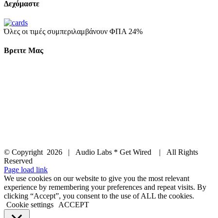
Δεχόμαστε
Όλες οι τιμές συμπεριλαμβάνουν ΦΠΑ 24%
Βρειτε Μας
© Copyright
2026 | Audio Labs * Get Wired | All Rights
Reserved
Facebook
Instagram
YouTube
LinkedIn
X
Page load link
We use cookies on our website to give you the most relevant
experience by remembering your preferences and repeat visits. By
clicking “Accept”, you consent to the use of ALL the cookies.
Cookie settings
ACCEPT