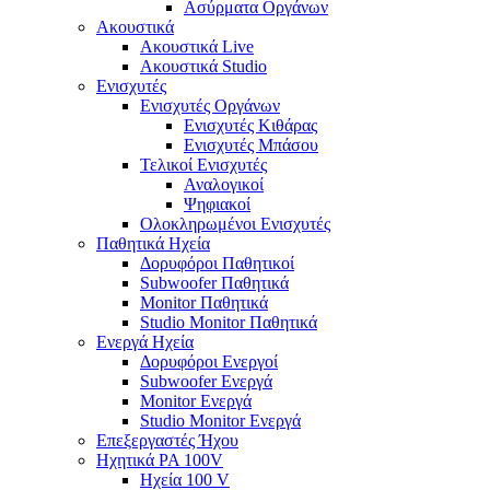
Ασύρματα Οργάνων
Ακουστικά
Ακουστικά Live
Ακουστικά Studio
Ενισχυτές
Ενισχυτές Οργάνων
Ενισχυτές Κιθάρας
Ενισχυτές Μπάσου
Τελικοί Ενισχυτές
Αναλογικοί
Ψηφιακοί
Ολοκληρωμένοι Ενισχυτές
Παθητικά Ηχεία
Δορυφόροι Παθητικοί
Subwoofer Παθητικά
Monitor Παθητικά
Studio Monitor Παθητικά
Ενεργά Ηχεία
Δορυφόροι Ενεργοί
Subwoofer Ενεργά
Monitor Ενεργά
Studio Monitor Ενεργά
Επεξεργαστές Ήχου
Ηχητικά PA 100V
Ηχεία 100 V