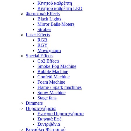
Κινητού καθρέπτη
Κινητού καθρέπτη LED
Φωτιστικά Effects
Black Lights
Mirror Balls-Moters
Strobes
Laser Effects
RGB
RGY
Μονόχρωμα
Special Effects
Co2 Effects
Smoke-Fog Machine
Bubble Machine
Confetti Machine
Foam Machine
Flame / Spark machines
Snow Machine
Stage fans
Dimmers
Πυροτεχνήματα
Εναέρια Πυροτεχνήματα
Σκηνικά Εφέ
Συντριβάνια
Κονσόλες Φωτισμού