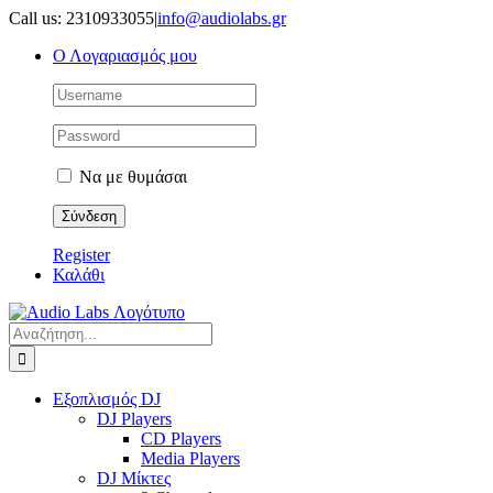
Μετάβαση
Call us: 2310933055
|
info@audiolabs.gr
στο
Ο Λογαριασμός μου
περιεχόμενο
Να με θυμάσαι
Register
Καλάθι
Αναζήτηση
για:
Εξοπλισμός DJ
DJ Players
CD Players
Media Players
DJ Μίκτες