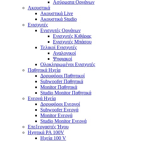
Ασύρματα Οργάνων
Ακουστικά
Ακουστικά Live
Ακουστικά Studio
Ενισχυτές
Ενισχυτές Οργάνων
Ενισχυτές Κιθάρας
Ενισχυτές Μπάσου
Τελικοί Ενισχυτές
Αναλογικοί
Ψηφιακοί
Ολοκληρωμένοι Ενισχυτές
Παθητικά Ηχεία
Δορυφόροι Παθητικοί
Subwoofer Παθητικά
Monitor Παθητικά
Studio Monitor Παθητικά
Ενεργά Ηχεία
Δορυφόροι Ενεργοί
Subwoofer Ενεργά
Monitor Ενεργά
Studio Monitor Ενεργά
Επεξεργαστές Ήχου
Ηχητικά PA 100V
Ηχεία 100 V