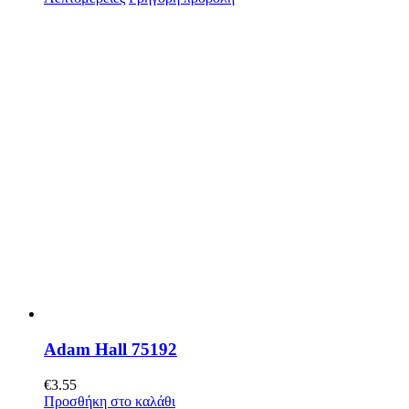
Adam Hall 75192
€
3.55
Προσθήκη στο καλάθι