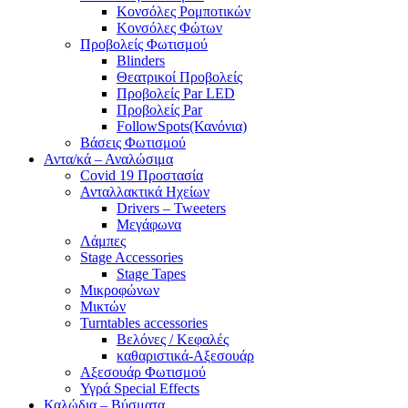
Κονσόλες Ρομποτικών
Κονσόλες Φώτων
Προβολείς Φωτισμού
Blinders
Θεατρικοί Προβολείς
Προβολείς Par LED
Προβολείς Par
FollowSpots(Κανόνια)
Βάσεις Φωτισμού
Αντα/κά – Αναλώσιμα
Covid 19 Προστασία
Ανταλλακτικά Ηχείων
Drivers – Tweeters
Μεγάφωνα
Λάμπες
Stage Accessories
Stage Tapes
Μικροφώνων
Μικτών
Turntables accessories
Βελόνες / Κεφαλές
καθαριστικά-Αξεσουάρ
Αξεσουάρ Φωτισμού
Υγρά Special Effects
Καλώδια – Βύσματα