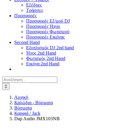
Εξέδρες
Τράσσες
Προσφορές
Προσφορές Εξ/μού DJ
Προσφορές Ήχου
Προσφορές Φωτισμού
Προσφορές Εικόνας
Second Hand
Εξοπλισμός DJ 2nd hand
Ήχος 2nd Hand
Φωτισμός 2nd Hand
Εικόνα 2nd Hand
Αναζήτηση
για:
Αρχική
Καλώδια - Βύσματα
Βύσματα
Καρφιά / Jack
Dap Audio JMX103NB