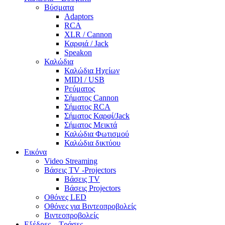
Βύσματα
Adaptors
RCA
XLR / Cannon
Καρφιά / Jack
Speakon
Καλώδια
Καλώδια Ηχείων
MIDI / USB
Ρεύματος
Σήματος Cannon
Σήματος RCA
Σήματος Καρφί/Jack
Σήματος Μεικτά
Καλώδια Φωτισμού
Καλώδια δικτύου
Εικόνα
Video Streaming
Βάσεις TV -Projectors
Βάσεις TV
Βάσεις Projectors
Οθόνες LED
Οθόνες για Βιντεοπροβολείς
Βιντεοπροβολείς
Εξέδρες – Τράσες