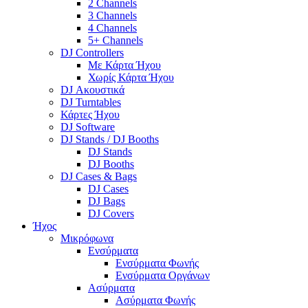
2 Channels
3 Channels
4 Channels
5+ Channels
DJ Controllers
Με Κάρτα Ήχου
Χωρίς Κάρτα Ήχου
DJ Ακουστικά
DJ Turntables
Κάρτες Ήχου
DJ Software
DJ Stands / DJ Booths
DJ Stands
DJ Booths
DJ Cases & Bags
DJ Cases
DJ Bags
DJ Covers
Ήχος
Μικρόφωνα
Ενσύρματα
Ενσύρματα Φωνής
Ενσύρματα Οργάνων
Ασύρματα
Ασύρματα Φωνής