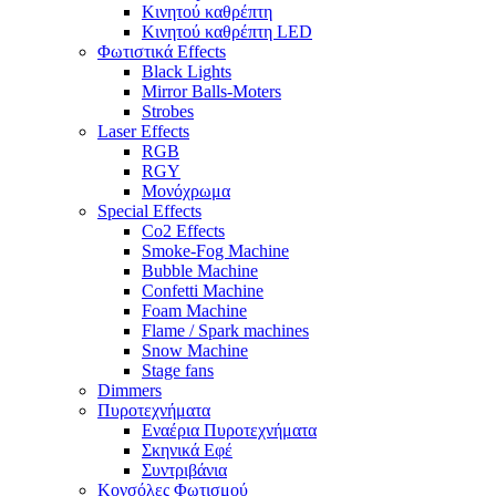
Κινητού καθρέπτη
Κινητού καθρέπτη LED
Φωτιστικά Effects
Black Lights
Mirror Balls-Moters
Strobes
Laser Effects
RGB
RGY
Μονόχρωμα
Special Effects
Co2 Effects
Smoke-Fog Machine
Bubble Machine
Confetti Machine
Foam Machine
Flame / Spark machines
Snow Machine
Stage fans
Dimmers
Πυροτεχνήματα
Εναέρια Πυροτεχνήματα
Σκηνικά Εφέ
Συντριβάνια
Κονσόλες Φωτισμού