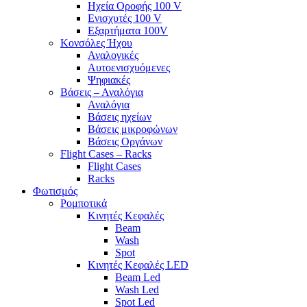
Ηχεία Οροφής 100 V
Ενισχυτές 100 V
Εξαρτήματα 100V
Κονσόλες Ήχου
Αναλογικές
Αυτοενισχυόμενες
Ψηφιακές
Βάσεις – Αναλόγια
Αναλόγια
Βάσεις ηχείων
Βάσεις μικροφώνων
Βάσεις Οργάνων
Flight Cases – Racks
Flight Cases
Racks
Φωτισμός
Ρομποτικά
Κινητές Κεφαλές
Beam
Wash
Spot
Κινητές Κεφαλές LED
Beam Led
Wash Led
Spot Led