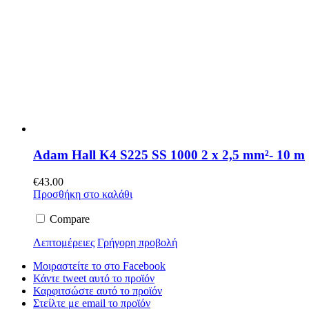
Adam Hall K4 S225 SS 1000 2 x 2,5 mm²- 10 m
€
43.00
Προσθήκη στο καλάθι
Compare
Λεπτομέρειες
Γρήγορη προβολή
Μοιραστείτε το στο Facebook
Κάντε tweet αυτό το προϊόν
Καρφιτσώστε αυτό το προϊόν
Στείλτε με email το προϊόν