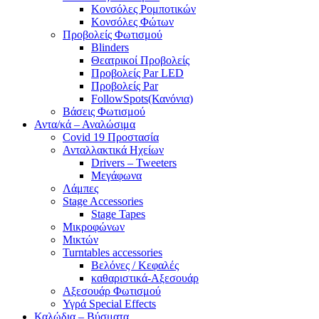
Κονσόλες Ρομποτικών
Κονσόλες Φώτων
Προβολείς Φωτισμού
Blinders
Θεατρικοί Προβολείς
Προβολείς Par LED
Προβολείς Par
FollowSpots(Κανόνια)
Βάσεις Φωτισμού
Αντα/κά – Αναλώσιμα
Covid 19 Προστασία
Ανταλλακτικά Ηχείων
Drivers – Tweeters
Μεγάφωνα
Λάμπες
Stage Accessories
Stage Tapes
Μικροφώνων
Μικτών
Turntables accessories
Βελόνες / Κεφαλές
καθαριστικά-Αξεσουάρ
Αξεσουάρ Φωτισμού
Υγρά Special Effects
Καλώδια – Βύσματα