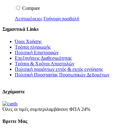
Compare
Λεπτομέρειες
Γρήγορη προβολή
Σημαντικά Links
Όροι Χρήσης
Τρόποι πληρωμής
Πολιτική Επιστροφών
Επεξηγήσεις Διαθεσιμότητας
Τρόποι & Χρόνοι Αποστολών
Πολιτική προιόντων εντός & εκτός εγγύησης
Πολιτική Προστασίας Προσωπικών Δεδομένων
Δεχόμαστε
Όλες οι τιμές συμπεριλαμβάνουν ΦΠΑ 24%
Βρειτε Μας