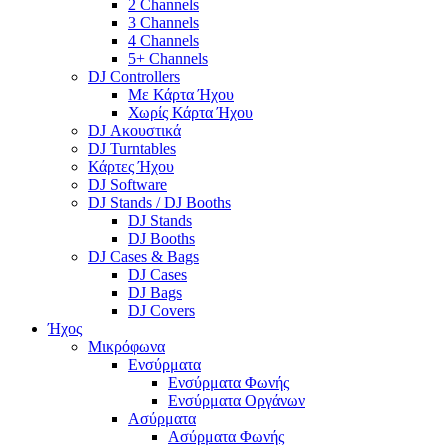
2 Channels
3 Channels
4 Channels
5+ Channels
DJ Controllers
Με Κάρτα Ήχου
Χωρίς Κάρτα Ήχου
DJ Ακουστικά
DJ Turntables
Κάρτες Ήχου
DJ Software
DJ Stands / DJ Booths
DJ Stands
DJ Booths
DJ Cases & Bags
DJ Cases
DJ Bags
DJ Covers
Ήχος
Μικρόφωνα
Ενσύρματα
Ενσύρματα Φωνής
Ενσύρματα Οργάνων
Ασύρματα
Ασύρματα Φωνής