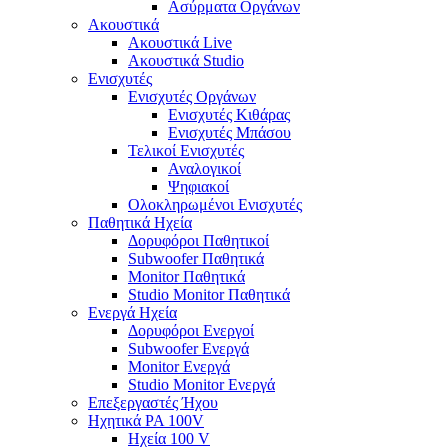
Ασύρματα Οργάνων
Ακουστικά
Ακουστικά Live
Ακουστικά Studio
Ενισχυτές
Ενισχυτές Οργάνων
Ενισχυτές Κιθάρας
Ενισχυτές Μπάσου
Τελικοί Ενισχυτές
Αναλογικοί
Ψηφιακοί
Ολοκληρωμένοι Ενισχυτές
Παθητικά Ηχεία
Δορυφόροι Παθητικοί
Subwoofer Παθητικά
Monitor Παθητικά
Studio Monitor Παθητικά
Ενεργά Ηχεία
Δορυφόροι Ενεργοί
Subwoofer Ενεργά
Monitor Ενεργά
Studio Monitor Ενεργά
Επεξεργαστές Ήχου
Ηχητικά PA 100V
Ηχεία 100 V