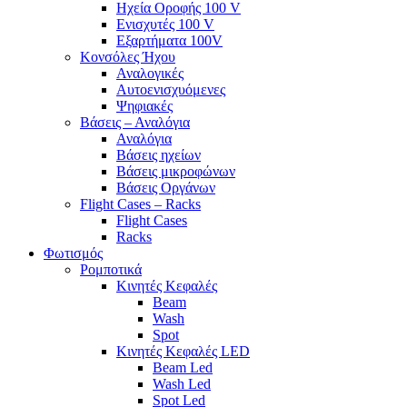
Ηχεία Οροφής 100 V
Ενισχυτές 100 V
Εξαρτήματα 100V
Κονσόλες Ήχου
Αναλογικές
Αυτοενισχυόμενες
Ψηφιακές
Βάσεις – Αναλόγια
Αναλόγια
Βάσεις ηχείων
Βάσεις μικροφώνων
Βάσεις Οργάνων
Flight Cases – Racks
Flight Cases
Racks
Φωτισμός
Ρομποτικά
Κινητές Κεφαλές
Beam
Wash
Spot
Κινητές Κεφαλές LED
Beam Led
Wash Led
Spot Led