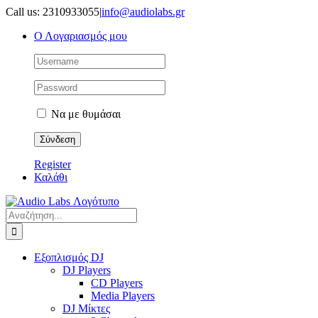
Μετάβαση
Call us: 2310933055
|
info@audiolabs.gr
στο
Ο Λογαριασμός μου
περιεχόμενο
Να με θυμάσαι
Register
Καλάθι
Αναζήτηση
για:
Εξοπλισμός DJ
DJ Players
CD Players
Media Players
DJ Μίκτες