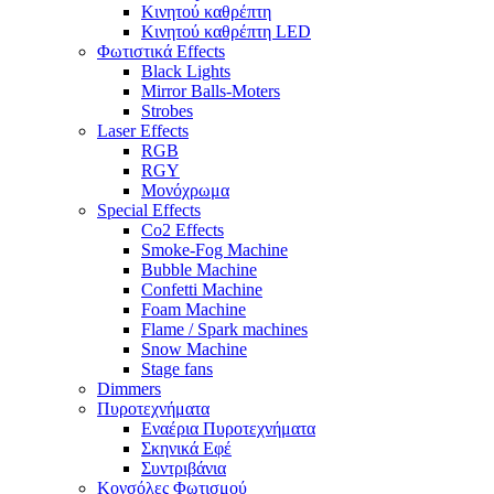
Κινητού καθρέπτη
Κινητού καθρέπτη LED
Φωτιστικά Effects
Black Lights
Mirror Balls-Moters
Strobes
Laser Effects
RGB
RGY
Μονόχρωμα
Special Effects
Co2 Effects
Smoke-Fog Machine
Bubble Machine
Confetti Machine
Foam Machine
Flame / Spark machines
Snow Machine
Stage fans
Dimmers
Πυροτεχνήματα
Εναέρια Πυροτεχνήματα
Σκηνικά Εφέ
Συντριβάνια
Κονσόλες Φωτισμού