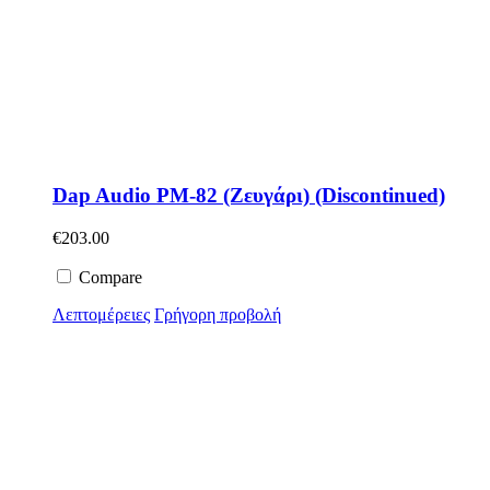
Dap Audio PM-82 (Ζευγάρι) (Discontinued)
€
203.00
Compare
Λεπτομέρειες
Γρήγορη προβολή