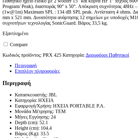
Παθητικό ηχείο ειδικό με 2 woofer 15″ και κόρνα HF 1″ ισχύος 60
Program/ Peak), διασποράς 90° x 50°. Απόκριση συχνότητας 48Hz
(1w@1m) Maximum SPL : 134 dB SPL peak. Αντίσταση 4 ohms. Δι
mm x 521 mm. Δυνατότητα ανάρτησης 12 σημείων με υποδοχές Μ1
συχνοτήτων τεχνολογίας SonicGuard. Βάρος 33,5 kg.
Εξαντλημένο
Compare
Κωδικός προϊόντος:
PRX 425
Κατηγορία:
Δορυφόροι Παθητικοί
Περιγραφή
Επιπλέον πληροφορίες
Περιγραφή
Κατασκευαστής: JBL
Κατηγορία: ΗΧΕΙΑ
Εφαρμογή/Χρήση: ΗΧΕΙΑ PORTABLE P.A.
Μονάδα Μέτρησης: ΤΕΜ
Μήνες Εγγύησης: 24
Depth (cm): 52.1
Height (cm): 104.4
Βάρος (Kg): 33.5