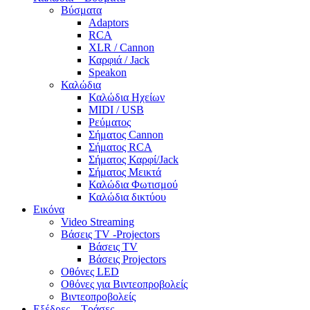
Βύσματα
Adaptors
RCA
XLR / Cannon
Καρφιά / Jack
Speakon
Καλώδια
Καλώδια Ηχείων
MIDI / USB
Ρεύματος
Σήματος Cannon
Σήματος RCA
Σήματος Καρφί/Jack
Σήματος Μεικτά
Καλώδια Φωτισμού
Καλώδια δικτύου
Εικόνα
Video Streaming
Βάσεις TV -Projectors
Βάσεις TV
Βάσεις Projectors
Οθόνες LED
Οθόνες για Βιντεοπροβολείς
Βιντεοπροβολείς
Εξέδρες – Τράσες