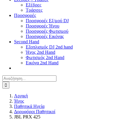
Εξέδρες
Τράσσες
Προσφορές
Προσφορές Εξ/μού DJ
Προσφορές Ήχου
Προσφορές Φωτισμού
Προσφορές Εικόνας
Second Hand
Εξοπλισμός DJ 2nd hand
Ήχος 2nd Hand
Φωτισμός 2nd Hand
Εικόνα 2nd Hand
Αναζήτηση
για:
Αρχική
Ήχος
Παθητικά Ηχεία
Δορυφόροι Παθητικοί
JBL PRX 425