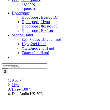
Εξέδρες
Τράσσες
Προσφορές
Προσφορές Εξ/μού DJ
Προσφορές Ήχου
Προσφορές Φωτισμού
Προσφορές Εικόνας
Second Hand
Εξοπλισμός DJ 2nd hand
Ήχος 2nd Hand
Φωτισμός 2nd Hand
Εικόνα 2nd Hand
Αναζήτηση
για:
Αρχική
Ήχος
Ηχεία 100 V
Dap Audio HS-50R