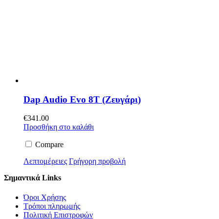
Dap Audio Evo 8T (Ζευγάρι)
€
341.00
Προσθήκη στο καλάθι
Compare
Λεπτομέρειες
Γρήγορη προβολή
Σημαντικά Links
Όροι Χρήσης
Τρόποι πληρωμής
Πολιτική Επιστροφών