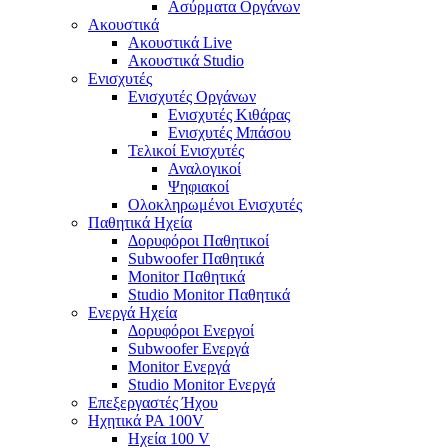
Ασύρματα Οργάνων
Ακουστικά
Ακουστικά Live
Ακουστικά Studio
Ενισχυτές
Ενισχυτές Οργάνων
Ενισχυτές Κιθάρας
Ενισχυτές Μπάσου
Τελικοί Ενισχυτές
Αναλογικοί
Ψηφιακοί
Ολοκληρωμένοι Ενισχυτές
Παθητικά Ηχεία
Δορυφόροι Παθητικοί
Subwoofer Παθητικά
Monitor Παθητικά
Studio Monitor Παθητικά
Ενεργά Ηχεία
Δορυφόροι Ενεργοί
Subwoofer Ενεργά
Monitor Ενεργά
Studio Monitor Ενεργά
Επεξεργαστές Ήχου
Ηχητικά PA 100V
Ηχεία 100 V