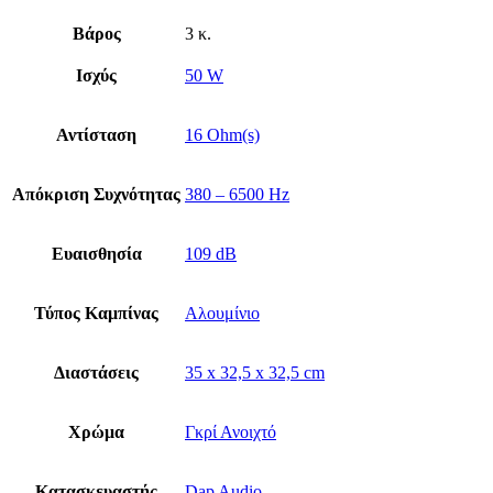
Βάρος
3 κ.
Ισχύς
50 W
Αντίσταση
16 Ohm(s)
Απόκριση Συχνότητας
380 – 6500 Hz
Ευαισθησία
109 dB
Τύπος Καμπίνας
Αλουμίνιο
Διαστάσεις
35 x 32,5 x 32,5 cm
Χρώμα
Γκρί Ανοιχτό
Κατασκευαστής
Dap Audio