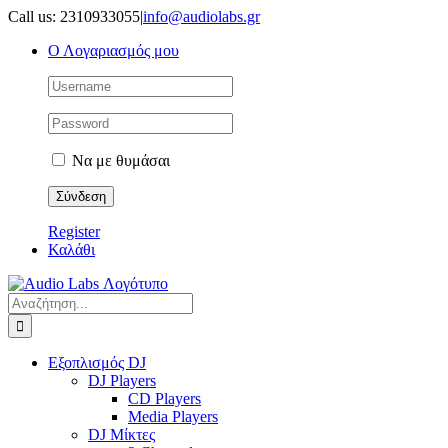
Μετάβαση
Call us: 2310933055
|
info@audiolabs.gr
στο
Ο Λογαριασμός μου
περιεχόμενο
Να με θυμάσαι
Register
Καλάθι
Αναζήτηση
για:
Εξοπλισμός DJ
DJ Players
CD Players
Media Players
DJ Μίκτες