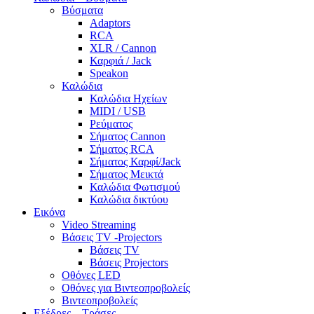
Βύσματα
Adaptors
RCA
XLR / Cannon
Καρφιά / Jack
Speakon
Καλώδια
Καλώδια Ηχείων
MIDI / USB
Ρεύματος
Σήματος Cannon
Σήματος RCA
Σήματος Καρφί/Jack
Σήματος Μεικτά
Καλώδια Φωτισμού
Καλώδια δικτύου
Εικόνα
Video Streaming
Βάσεις TV -Projectors
Βάσεις TV
Βάσεις Projectors
Οθόνες LED
Οθόνες για Βιντεοπροβολείς
Βιντεοπροβολείς
Εξέδρες – Τράσες