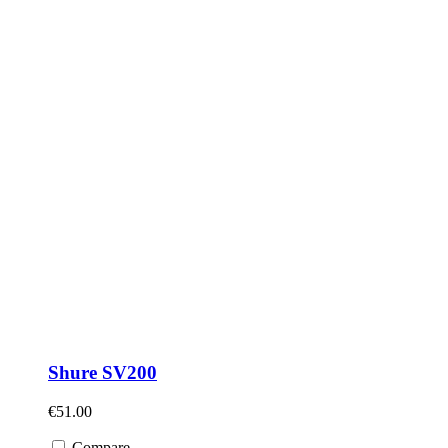
Shure SV200
€
51.00
Compare