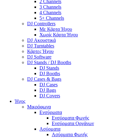
2 Channels
3 Channels
4 Channels
5+ Channels
DJ Controllers
Με Κάρτα Ήχου
Χωρίς Κάρτα Ήχου
DJ Ακουστικά
DJ Turntables
Κάρτες Ήχου
DJ Software
DJ Stands / DJ Booths
DJ Stands
DJ Booths
DJ Cases & Bags
DJ Cases
DJ Bags
DJ Covers
Ήχος
Μικρόφωνα
Ενσύρματα
Ενσύρματα Φωνής
Ενσύρματα Οργάνων
Ασύρματα
Ασύρματα Φωνής