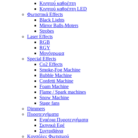
Κινητού καθρέπτη
Κινητού καθρέπτη LED
Φωτιστικά Effects
Black Lights
Mirror Balls-Moters
Strobes
Laser Effects
RGB
RGY
Μονόχρωμα
Special Effects
Co2 Effects
Smoke-Fog Machine
Bubble Machine
Confetti Machine
Foam Machine
Flame / Spark machines
Snow Machine
Stage fans
Dimmers
Πυροτεχνήματα
Εναέρια Πυροτεχνήματα
Σκηνικά Εφέ
Συντριβάνια
Κονσόλες Φωτισμού