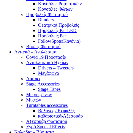
Κονσόλες Ρομποτικών
Κονσόλες Φώτων
Προβολείς Φωτισμού
Blinders
Θεατρικοί Προβολείς
Προβολείς Par LED
Προβολείς Par
FollowSpots(Κανόνια)
Βάσεις Φωτισμού
Αντα/κά – Αναλώσιμα
Covid 19 Προστασία
Ανταλλακτικά Ηχείων
Drivers – Tweeters
Μεγάφωνα
Λάμπες
Stage Accessories
Stage Tapes
Μικροφώνων
Μικτών
Turntables accessories
Βελόνες / Κεφαλές
καθαριστικά-Αξεσουάρ
Αξεσουάρ Φωτισμού
Υγρά Special Effects
Καλώδια – Βύσματα