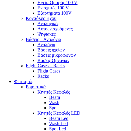
Ηχεία Οροφής 100 V
Ενισχυτές 100 V
Εξαρτήματα 100V
Κονσόλες Ήχου
Αναλογικές
Αυτοενισχυόμενες
Ψηφιακές
Βάσεις – Αναλόγια
Αναλόγια
Βάσεις ηχείων
Βάσεις μικροφώνων
Βάσεις Οργάνων
Flight Cases – Racks
Flight Cases
Racks
Φωτισμός
Ρομποτικά
Κινητές Κεφαλές
Beam
Wash
Spot
Κινητές Κεφαλές LED
Beam Led
Wash Led
Spot Led