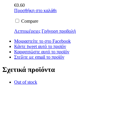
€
0.60
Προσθήκη στο καλάθι
Compare
Λεπτομέρειες
Γρήγορη προβολή
Μοιραστείτε το στο Facebook
Κάντε tweet αυτό το προϊόν
Καρφιτσώστε αυτό το προϊόν
Στείλτε με email το προϊόν
Σχετικά προϊόντα
Out of stock