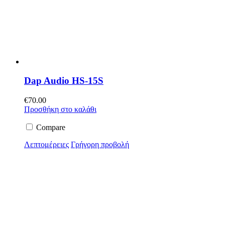
Dap Audio HS-15S
€
70.00
Προσθήκη στο καλάθι
Compare
Λεπτομέρειες
Γρήγορη προβολή