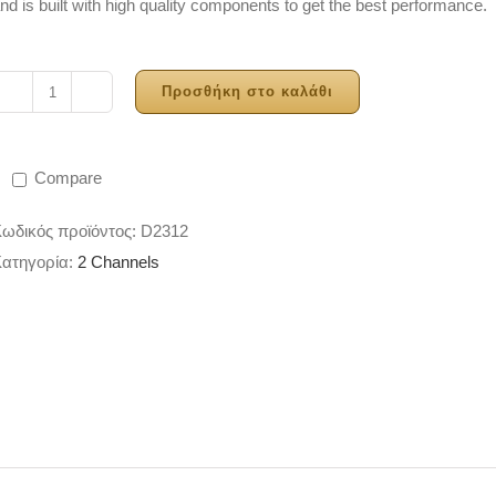
nd is built with high quality components to get the best performance.
Προσθήκη στο καλάθι
DAP
Audio
CORE
Compare
Scratch
ποσότητα
ωδικός προϊόντος:
D2312
ατηγορία:
2 Channels