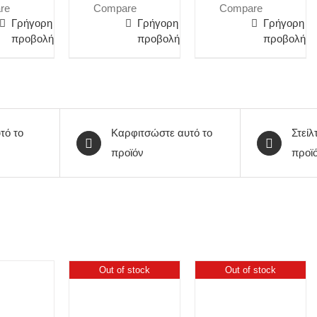
re
Compare
Compare
Γρήγορη
Γρήγορη
Γρήγορη
προβολή
προβολή
προβολή
τό το
Καρφιτσώστε αυτό το
Στείλ
προϊόν
προϊ
Out of stock
Out of stock