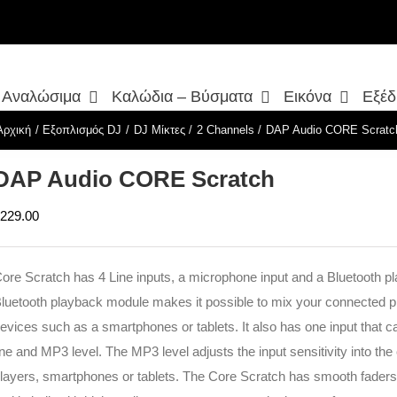
– Αναλώσιμα
Καλώδια – Βύσματα
Εικόνα
Εξέδ
Αρχική
Εξοπλισμός DJ
DJ Μίκτες
2 Channels
DAP Audio CORE Scratc
DAP Audio CORE Scratch
229.00
ore Scratch has 4 Line inputs, a microphone input and a Bluetooth 
luetooth playback module makes it possible to mix your connected pl
evices such as a smartphones or tablets. It also has one input that 
ine and MP3 level. The MP3 level adjusts the input sensitivity into the
layers, smartphones or tablets. The Core Scratch has smooth faders