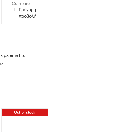
Compare
Γρήγορη
προβολή
τε με email το
όν
Out of stock