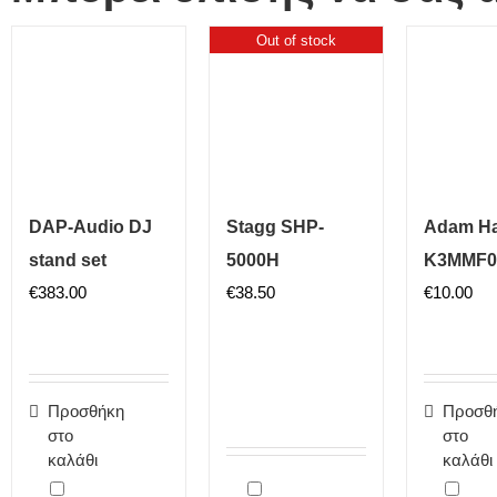
Out of stock
DAP-Audio DJ
Stagg SHP-
Adam Ha
stand set
5000H
K3MMF0
€
383.00
€
38.50
€
10.00
Προσθήκη
Προσθ
στο
στο
καλάθι
καλάθι