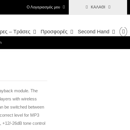
Ο Λογαριασμός μου
ΚΑΛΆΘΙ
ρες – Τράσες
Προσφορές
Second Hand
h
playback module. The
ayers with wireless
can be switched between
 correct level for MP3
, +12/-26dB tone control