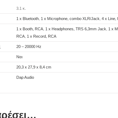
3.1 κ.
1 x Bluetooth
,
1 x Microphone, combo XLR/Jack
,
4 x Line
1 x Booth, RCA
,
1 x Headphones, TRS 6,3mm Jack
,
1 x M
RCA
,
1 x Record, RCA
ς
20 – 20000 Hz
Ναι
20,3 x 27,9 x 8,4 cm
Dap Audio
αρέσει…