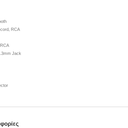
ooth
ecord, RCA
, RCA
6.3mm Jack
ector
φορίες