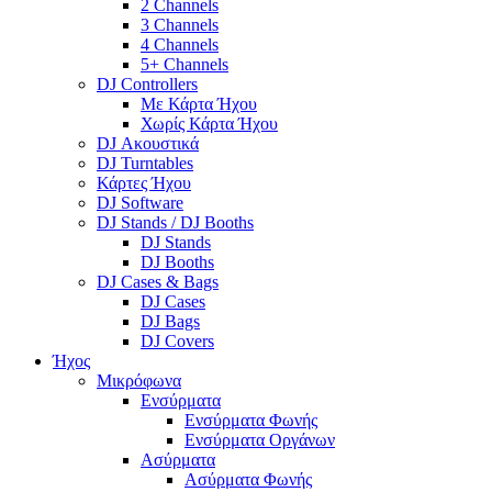
2 Channels
3 Channels
4 Channels
5+ Channels
DJ Controllers
Με Κάρτα Ήχου
Χωρίς Κάρτα Ήχου
DJ Ακουστικά
DJ Turntables
Κάρτες Ήχου
DJ Software
DJ Stands / DJ Booths
DJ Stands
DJ Booths
DJ Cases & Bags
DJ Cases
DJ Bags
DJ Covers
Ήχος
Μικρόφωνα
Ενσύρματα
Ενσύρματα Φωνής
Ενσύρματα Οργάνων
Ασύρματα
Ασύρματα Φωνής