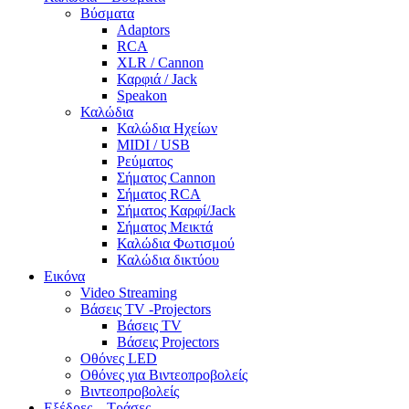
Βύσματα
Adaptors
RCA
XLR / Cannon
Καρφιά / Jack
Speakon
Καλώδια
Καλώδια Ηχείων
MIDI / USB
Ρεύματος
Σήματος Cannon
Σήματος RCA
Σήματος Καρφί/Jack
Σήματος Μεικτά
Καλώδια Φωτισμού
Καλώδια δικτύου
Εικόνα
Video Streaming
Βάσεις TV -Projectors
Βάσεις TV
Βάσεις Projectors
Οθόνες LED
Οθόνες για Βιντεοπροβολείς
Βιντεοπροβολείς
Εξέδρες – Τράσες