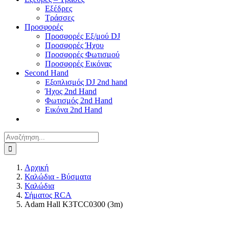
Εξέδρες
Τράσσες
Προσφορές
Προσφορές Εξ/μού DJ
Προσφορές Ήχου
Προσφορές Φωτισμού
Προσφορές Εικόνας
Second Hand
Εξοπλισμός DJ 2nd hand
Ήχος 2nd Hand
Φωτισμός 2nd Hand
Εικόνα 2nd Hand
Αναζήτηση
για:
Αρχική
Καλώδια - Βύσματα
Καλώδια
Σήματος RCA
Adam Hall K3TCC0300 (3m)