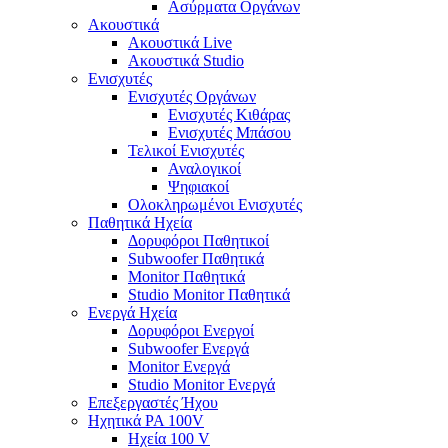
Ασύρματα Οργάνων
Ακουστικά
Ακουστικά Live
Ακουστικά Studio
Ενισχυτές
Ενισχυτές Οργάνων
Ενισχυτές Κιθάρας
Ενισχυτές Μπάσου
Τελικοί Ενισχυτές
Αναλογικοί
Ψηφιακοί
Ολοκληρωμένοι Ενισχυτές
Παθητικά Ηχεία
Δορυφόροι Παθητικοί
Subwoofer Παθητικά
Monitor Παθητικά
Studio Monitor Παθητικά
Ενεργά Ηχεία
Δορυφόροι Ενεργοί
Subwoofer Ενεργά
Monitor Ενεργά
Studio Monitor Ενεργά
Επεξεργαστές Ήχου
Ηχητικά PA 100V
Ηχεία 100 V