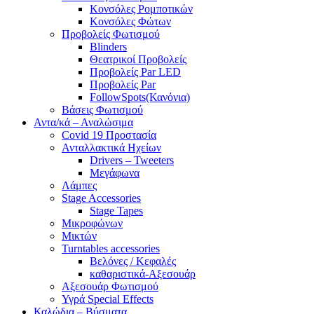
Κονσόλες Ρομποτικών
Κονσόλες Φώτων
Προβολείς Φωτισμού
Blinders
Θεατρικοί Προβολείς
Προβολείς Par LED
Προβολείς Par
FollowSpots(Κανόνια)
Βάσεις Φωτισμού
Αντα/κά – Αναλώσιμα
Covid 19 Προστασία
Ανταλλακτικά Ηχείων
Drivers – Tweeters
Μεγάφωνα
Λάμπες
Stage Accessories
Stage Tapes
Μικροφώνων
Μικτών
Turntables accessories
Βελόνες / Κεφαλές
καθαριστικά-Αξεσουάρ
Αξεσουάρ Φωτισμού
Υγρά Special Effects
Καλώδια – Βύσματα