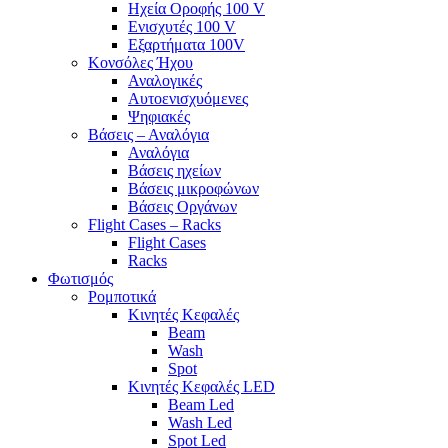
Ηχεία Οροφής 100 V
Ενισχυτές 100 V
Εξαρτήματα 100V
Κονσόλες Ήχου
Αναλογικές
Αυτοενισχυόμενες
Ψηφιακές
Βάσεις – Αναλόγια
Αναλόγια
Βάσεις ηχείων
Βάσεις μικροφώνων
Βάσεις Οργάνων
Flight Cases – Racks
Flight Cases
Racks
Φωτισμός
Ρομποτικά
Κινητές Κεφαλές
Beam
Wash
Spot
Κινητές Κεφαλές LED
Beam Led
Wash Led
Spot Led