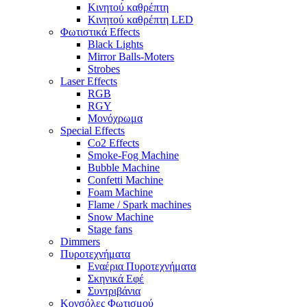
Κινητού καθρέπτη
Κινητού καθρέπτη LED
Φωτιστικά Effects
Black Lights
Mirror Balls-Moters
Strobes
Laser Effects
RGB
RGY
Μονόχρωμα
Special Effects
Co2 Effects
Smoke-Fog Machine
Bubble Machine
Confetti Machine
Foam Machine
Flame / Spark machines
Snow Machine
Stage fans
Dimmers
Πυροτεχνήματα
Εναέρια Πυροτεχνήματα
Σκηνικά Εφέ
Συντριβάνια
Κονσόλες Φωτισμού