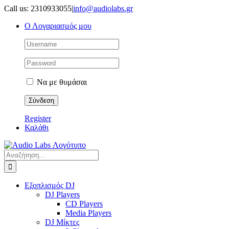
Μετάβαση
Call us: 2310933055
|
info@audiolabs.gr
στο
Ο Λογαριασμός μου
περιεχόμενο
Να με θυμάσαι
Register
Καλάθι
Αναζήτηση
για:
Εξοπλισμός DJ
DJ Players
CD Players
Media Players
DJ Μίκτες