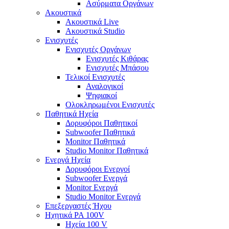
Ασύρματα Οργάνων
Ακουστικά
Ακουστικά Live
Ακουστικά Studio
Ενισχυτές
Ενισχυτές Οργάνων
Ενισχυτές Κιθάρας
Ενισχυτές Μπάσου
Τελικοί Ενισχυτές
Αναλογικοί
Ψηφιακοί
Ολοκληρωμένοι Ενισχυτές
Παθητικά Ηχεία
Δορυφόροι Παθητικοί
Subwoofer Παθητικά
Monitor Παθητικά
Studio Monitor Παθητικά
Ενεργά Ηχεία
Δορυφόροι Ενεργοί
Subwoofer Ενεργά
Monitor Ενεργά
Studio Monitor Ενεργά
Επεξεργαστές Ήχου
Ηχητικά PA 100V
Ηχεία 100 V