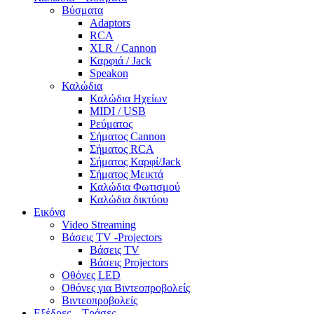
Βύσματα
Adaptors
RCA
XLR / Cannon
Καρφιά / Jack
Speakon
Καλώδια
Καλώδια Ηχείων
MIDI / USB
Ρεύματος
Σήματος Cannon
Σήματος RCA
Σήματος Καρφί/Jack
Σήματος Μεικτά
Καλώδια Φωτισμού
Καλώδια δικτύου
Εικόνα
Video Streaming
Βάσεις TV -Projectors
Βάσεις TV
Βάσεις Projectors
Οθόνες LED
Οθόνες για Βιντεοπροβολείς
Βιντεοπροβολείς
Εξέδρες – Τράσες