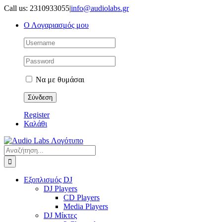
Μετάβαση
Call us: 2310933055
|
info@audiolabs.gr
στο
Ο Λογαριασμός μου
περιεχόμενο
Να με θυμάσαι
Register
Καλάθι
Αναζήτηση
για:
Εξοπλισμός DJ
DJ Players
CD Players
Media Players
DJ Μίκτες