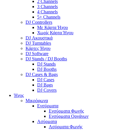
2 Channels
3 Channels
4 Channels
5+ Channels
DJ Controllers
Με Κάρτα Ήχου
Χωρίς Κάρτα Ήχου
DJ Ακουστικά
DJ Turntables
Κάρτες Ήχου
DJ Software
DJ Stands / DJ Booths
DJ Stands
DJ Booths
DJ Cases & Bags
DJ Cases
DJ Bags
DJ Covers
Ήχος
Μικρόφωνα
Ενσύρματα
Ενσύρματα Φωνής
Ενσύρματα Οργάνων
Ασύρματα
Ασύρματα Φωνής