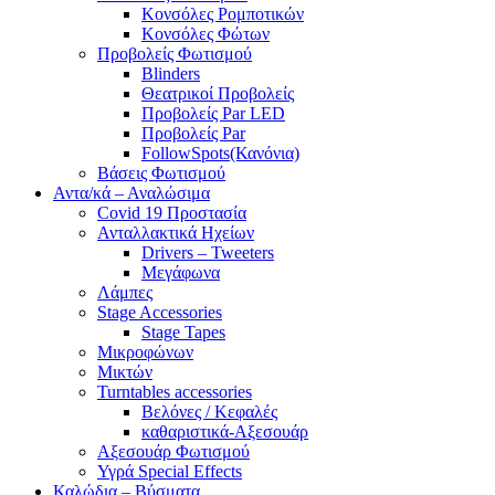
Κονσόλες Ρομποτικών
Κονσόλες Φώτων
Προβολείς Φωτισμού
Blinders
Θεατρικοί Προβολείς
Προβολείς Par LED
Προβολείς Par
FollowSpots(Κανόνια)
Βάσεις Φωτισμού
Αντα/κά – Αναλώσιμα
Covid 19 Προστασία
Ανταλλακτικά Ηχείων
Drivers – Tweeters
Μεγάφωνα
Λάμπες
Stage Accessories
Stage Tapes
Μικροφώνων
Μικτών
Turntables accessories
Βελόνες / Κεφαλές
καθαριστικά-Αξεσουάρ
Αξεσουάρ Φωτισμού
Υγρά Special Effects
Καλώδια – Βύσματα