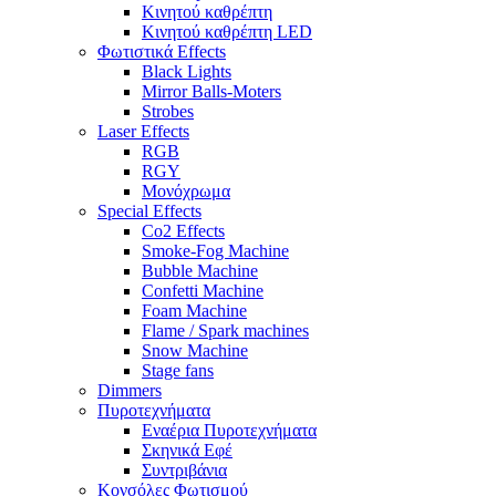
Κινητού καθρέπτη
Κινητού καθρέπτη LED
Φωτιστικά Effects
Black Lights
Mirror Balls-Moters
Strobes
Laser Effects
RGB
RGY
Μονόχρωμα
Special Effects
Co2 Effects
Smoke-Fog Machine
Bubble Machine
Confetti Machine
Foam Machine
Flame / Spark machines
Snow Machine
Stage fans
Dimmers
Πυροτεχνήματα
Εναέρια Πυροτεχνήματα
Σκηνικά Εφέ
Συντριβάνια
Κονσόλες Φωτισμού