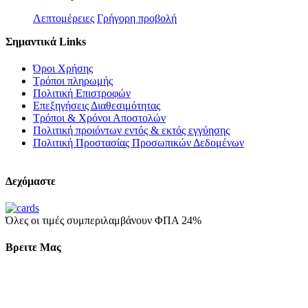
Λεπτομέρειες
Γρήγορη προβολή
Σημαντικά Links
Όροι Χρήσης
Τρόποι πληρωμής
Πολιτική Επιστροφών
Επεξηγήσεις Διαθεσιμότητας
Τρόποι & Χρόνοι Αποστολών
Πολιτική προιόντων εντός & εκτός εγγύησης
Πολιτική Προστασίας Προσωπικών Δεδομένων
Δεχόμαστε
Όλες οι τιμές συμπεριλαμβάνουν ΦΠΑ 24%
Βρειτε Μας