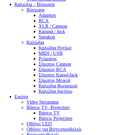
Καλώδια – Βύσματα
Βύσματα
Adaptors
RCA
XLR / Cannon
Καρφιά / Jack
Speakon
Καλώδια
Καλώδια Ηχείων
MIDI / USB
Ρεύματος
Σήματος Cannon
Σήματος RCA
Σήματος Καρφί/Jack
Σήματος Μεικτά
Καλώδια Φωτισμού
Καλώδια δικτύου
Εικόνα
Video Streaming
Βάσεις TV -Projectors
Βάσεις TV
Βάσεις Projectors
Οθόνες LED
Οθόνες για Βιντεοπροβολείς
Βιντεοπροβολείς