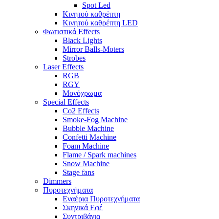
Spot Led
Κινητού καθρέπτη
Κινητού καθρέπτη LED
Φωτιστικά Effects
Black Lights
Mirror Balls-Moters
Strobes
Laser Effects
RGB
RGY
Μονόχρωμα
Special Effects
Co2 Effects
Smoke-Fog Machine
Bubble Machine
Confetti Machine
Foam Machine
Flame / Spark machines
Snow Machine
Stage fans
Dimmers
Πυροτεχνήματα
Εναέρια Πυροτεχνήματα
Σκηνικά Εφέ
Συντριβάνια