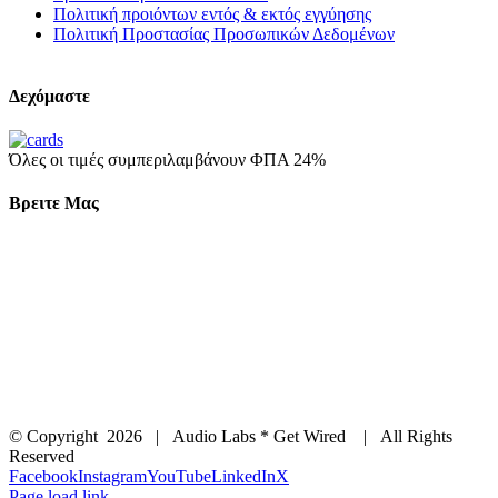
Πολιτική προιόντων εντός & εκτός εγγύησης
Πολιτική Προστασίας Προσωπικών Δεδομένων
Δεχόμαστε
Όλες οι τιμές συμπεριλαμβάνουν ΦΠΑ 24%
Βρειτε Μας
© Copyright
2026 | Audio Labs * Get Wired | All Rights
Reserved
Facebook
Instagram
YouTube
LinkedIn
X
Page load link