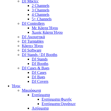
DJ Μίκτες
2 Channels
3 Channels
4 Channels
5+ Channels
DJ Controllers
Με Κάρτα Ήχου
Χωρίς Κάρτα Ήχου
DJ Ακουστικά
DJ Turntables
Κάρτες Ήχου
DJ Software
DJ Stands / DJ Booths
DJ Stands
DJ Booths
DJ Cases & Bags
DJ Cases
DJ Bags
DJ Covers
Ήχος
Μικρόφωνα
Ενσύρματα
Ενσύρματα Φωνής
Ενσύρματα Οργάνων
Ασύρματα