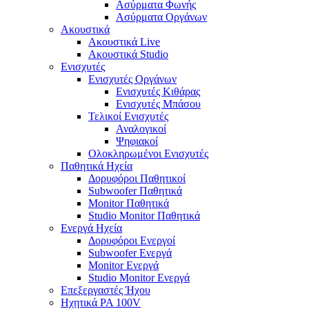
Ασύρματα Φωνής
Ασύρματα Οργάνων
Ακουστικά
Ακουστικά Live
Ακουστικά Studio
Ενισχυτές
Ενισχυτές Οργάνων
Ενισχυτές Κιθάρας
Ενισχυτές Μπάσου
Τελικοί Ενισχυτές
Αναλογικοί
Ψηφιακοί
Ολοκληρωμένοι Ενισχυτές
Παθητικά Ηχεία
Δορυφόροι Παθητικοί
Subwoofer Παθητικά
Monitor Παθητικά
Studio Monitor Παθητικά
Ενεργά Ηχεία
Δορυφόροι Ενεργοί
Subwoofer Ενεργά
Monitor Ενεργά
Studio Monitor Ενεργά
Επεξεργαστές Ήχου
Ηχητικά PA 100V