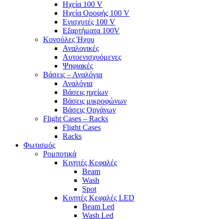
Ηχεία 100 V
Ηχεία Οροφής 100 V
Ενισχυτές 100 V
Εξαρτήματα 100V
Κονσόλες Ήχου
Αναλογικές
Αυτοενισχυόμενες
Ψηφιακές
Βάσεις – Αναλόγια
Αναλόγια
Βάσεις ηχείων
Βάσεις μικροφώνων
Βάσεις Οργάνων
Flight Cases – Racks
Flight Cases
Racks
Φωτισμός
Ρομποτικά
Κινητές Κεφαλές
Beam
Wash
Spot
Κινητές Κεφαλές LED
Beam Led
Wash Led