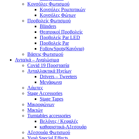
Κονσόλες Φωτισμού
Κονσόλες Ρομποτικών
Κονσόλες Φώτων
Προβολείς Φωτισμού
Blinders
Θεατρικοί Προβολείς
Προβολείς Par LED
Προβολείς Par
FollowSpots(Κανόνια)
Βάσεις Φωτισμού
Αντα/κά – Αναλώσιμα
Covid 19 Προστασία
Ανταλλακτικά Ηχείων
Drivers – Tweeters
Μεγάφωνα
Λάμπες
Stage Accessories
Stage Tapes
Μικροφώνων
Μικτών
Turntables accessories
Βελόνες / Κεφαλές
καθαριστικά-Αξεσουάρ
Αξεσουάρ Φωτισμού
Υγρά Special Effects