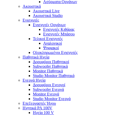
Ασύρματα Οργάνων
Ακουστικά
Ακουστικά Live
Ακουστικά Studio
Ενισχυτές
Ενισχυτές Οργάνων
Ενισχυτές Κιθάρας
Ενισχυτές Μπάσου
Τελικοί Ενισχυτές
Αναλογικοί
Ψηφιακοί
Ολοκληρωμένοι Ενισχυτές
Παθητικά Ηχεία
Δορυφόροι Παθητικοί
Subwoofer Παθητικά
Monitor Παθητικά
Studio Monitor Παθητικά
Ενεργά Ηχεία
Δορυφόροι Ενεργοί
Subwoofer Ενεργά
Monitor Ενεργά
Studio Monitor Ενεργά
Επεξεργαστές Ήχου
Ηχητικά PA 100V
Ηχεία 100 V