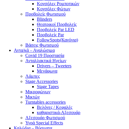
Κονσόλες Ρομποτικών
Κονσόλες Φώτων
Προβολείς Φωτισμού
Blinders
Θεατρικοί Προβολείς
Προβολείς Par LED
Προβολείς Par
FollowSpots(Κανόνια)
Βάσεις Φωτισμού
Αντα/κά – Αναλώσιμα
Covid 19 Προστασία
Ανταλλακτικά Ηχείων
Drivers – Tweeters
Μεγάφωνα
Λάμπες
Stage Accessories
Stage Tapes
Μικροφώνων
Μικτών
Turntables accessories
Βελόνες / Κεφαλές
καθαριστικά-Αξεσουάρ
Αξεσουάρ Φωτισμού
Υγρά Special Effects
Καλώδια – Βύσματα