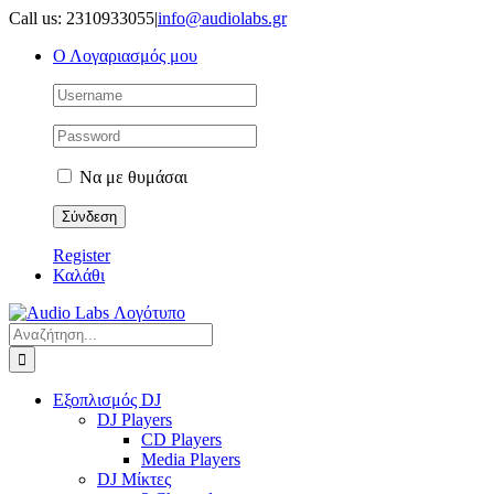
Μετάβαση
Call us: 2310933055
|
info@audiolabs.gr
στο
Ο Λογαριασμός μου
περιεχόμενο
Να με θυμάσαι
Register
Καλάθι
Αναζήτηση
για:
Εξοπλισμός DJ
DJ Players
CD Players
Media Players
DJ Μίκτες