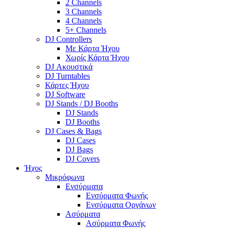
2 Channels
3 Channels
4 Channels
5+ Channels
DJ Controllers
Με Κάρτα Ήχου
Χωρίς Κάρτα Ήχου
DJ Ακουστικά
DJ Turntables
Κάρτες Ήχου
DJ Software
DJ Stands / DJ Booths
DJ Stands
DJ Booths
DJ Cases & Bags
DJ Cases
DJ Bags
DJ Covers
Ήχος
Μικρόφωνα
Ενσύρματα
Ενσύρματα Φωνής
Ενσύρματα Οργάνων
Ασύρματα
Ασύρματα Φωνής