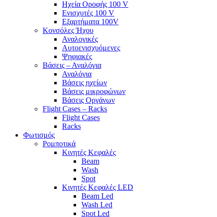
Ηχεία Οροφής 100 V
Ενισχυτές 100 V
Εξαρτήματα 100V
Κονσόλες Ήχου
Αναλογικές
Αυτοενισχυόμενες
Ψηφιακές
Βάσεις – Αναλόγια
Αναλόγια
Βάσεις ηχείων
Βάσεις μικροφώνων
Βάσεις Οργάνων
Flight Cases – Racks
Flight Cases
Racks
Φωτισμός
Ρομποτικά
Κινητές Κεφαλές
Beam
Wash
Spot
Κινητές Κεφαλές LED
Beam Led
Wash Led
Spot Led