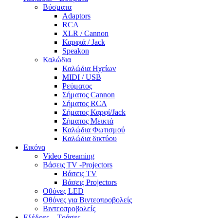
Βύσματα
Adaptors
RCA
XLR / Cannon
Καρφιά / Jack
Speakon
Καλώδια
Καλώδια Ηχείων
MIDI / USB
Ρεύματος
Σήματος Cannon
Σήματος RCA
Σήματος Καρφί/Jack
Σήματος Μεικτά
Καλώδια Φωτισμού
Καλώδια δικτύου
Εικόνα
Video Streaming
Βάσεις TV -Projectors
Βάσεις TV
Βάσεις Projectors
Οθόνες LED
Οθόνες για Βιντεοπροβολείς
Βιντεοπροβολείς
Εξέδρες – Τράσες