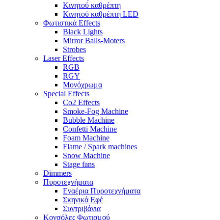
Κινητού καθρέπτη
Κινητού καθρέπτη LED
Φωτιστικά Effects
Black Lights
Mirror Balls-Moters
Strobes
Laser Effects
RGB
RGY
Μονόχρωμα
Special Effects
Co2 Effects
Smoke-Fog Machine
Bubble Machine
Confetti Machine
Foam Machine
Flame / Spark machines
Snow Machine
Stage fans
Dimmers
Πυροτεχνήματα
Εναέρια Πυροτεχνήματα
Σκηνικά Εφέ
Συντριβάνια
Κονσόλες Φωτισμού