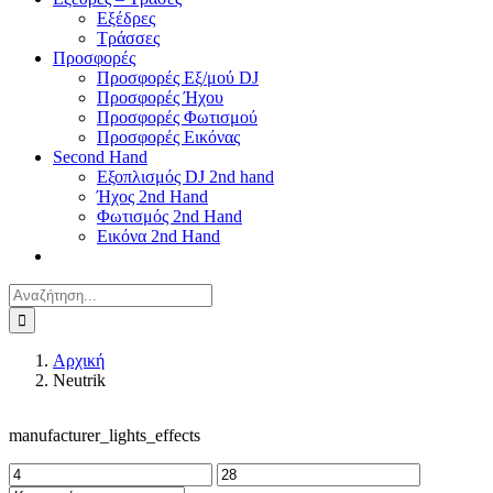
Εξέδρες
Τράσσες
Προσφορές
Προσφορές Εξ/μού DJ
Προσφορές Ήχου
Προσφορές Φωτισμού
Προσφορές Εικόνας
Second Hand
Εξοπλισμός DJ 2nd hand
Ήχος 2nd Hand
Φωτισμός 2nd Hand
Εικόνα 2nd Hand
Αναζήτηση
για:
Αρχική
Neutrik
manufacturer_lights_effects