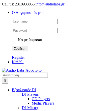
Μετάβαση
Call us: 2310933055
|
info@audiolabs.gr
στο
Ο Λογαριασμός μου
περιεχόμενο
Να με θυμάσαι
Register
Καλάθι
Αναζήτηση
για:
Εξοπλισμός DJ
DJ Players
CD Players
Media Players
DJ Μίκτες