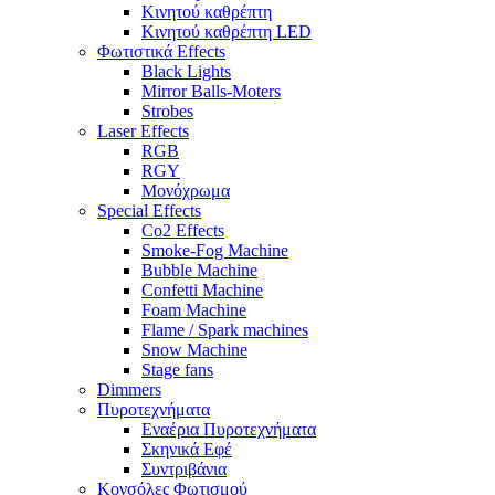
Κινητού καθρέπτη
Κινητού καθρέπτη LED
Φωτιστικά Effects
Black Lights
Mirror Balls-Moters
Strobes
Laser Effects
RGB
RGY
Μονόχρωμα
Special Effects
Co2 Effects
Smoke-Fog Machine
Bubble Machine
Confetti Machine
Foam Machine
Flame / Spark machines
Snow Machine
Stage fans
Dimmers
Πυροτεχνήματα
Εναέρια Πυροτεχνήματα
Σκηνικά Εφέ
Συντριβάνια
Κονσόλες Φωτισμού