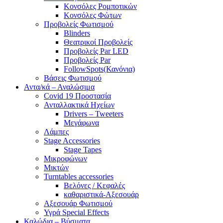
Κονσόλες Ρομποτικών
Κονσόλες Φώτων
Προβολείς Φωτισμού
Blinders
Θεατρικοί Προβολείς
Προβολείς Par LED
Προβολείς Par
FollowSpots(Κανόνια)
Βάσεις Φωτισμού
Αντα/κά – Αναλώσιμα
Covid 19 Προστασία
Ανταλλακτικά Ηχείων
Drivers – Tweeters
Μεγάφωνα
Λάμπες
Stage Accessories
Stage Tapes
Μικροφώνων
Μικτών
Turntables accessories
Βελόνες / Κεφαλές
καθαριστικά-Αξεσουάρ
Αξεσουάρ Φωτισμού
Υγρά Special Effects
Καλώδια – Βύσματα