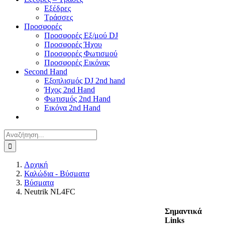
Εξέδρες
Τράσσες
Προσφορές
Προσφορές Εξ/μού DJ
Προσφορές Ήχου
Προσφορές Φωτισμού
Προσφορές Εικόνας
Second Hand
Εξοπλισμός DJ 2nd hand
Ήχος 2nd Hand
Φωτισμός 2nd Hand
Εικόνα 2nd Hand
Αναζήτηση
για:
Αρχική
Καλώδια - Βύσματα
Βύσματα
Neutrik NL4FC
Σημαντικά
Links