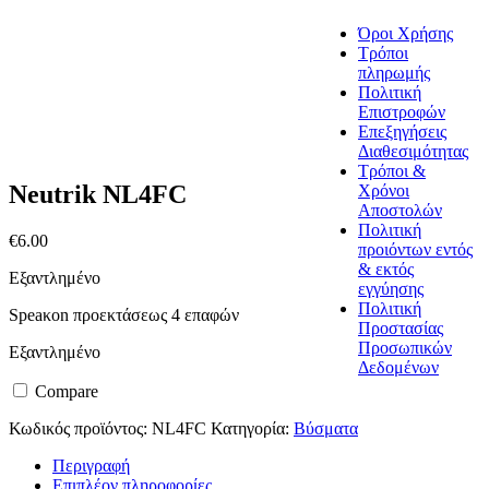
Όροι Χρήσης
Τρόποι
πληρωμής
Πολιτική
Επιστροφών
Επεξηγήσεις
Διαθεσιμότητας
Τρόποι &
Neutrik NL4FC
Χρόνοι
Αποστολών
Πολιτική
€
6.00
προιόντων εντός
& εκτός
Εξαντλημένο
εγγύησης
Πολιτική
Speaκon προεκτάσεως 4 επαφών
Προστασίας
Προσωπικών
Εξαντλημένο
Δεδομένων
Compare
Κωδικός προϊόντος:
NL4FC
Κατηγορία:
Βύσματα
Περιγραφή
Επιπλέον πληροφορίες