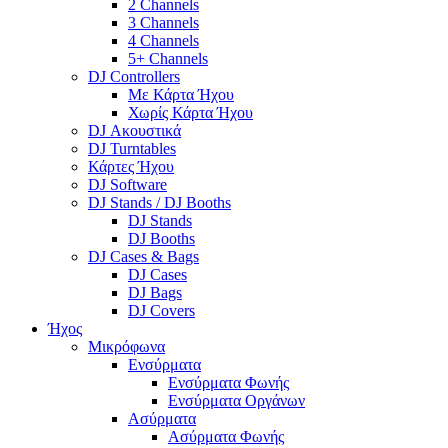
2 Channels
3 Channels
4 Channels
5+ Channels
DJ Controllers
Με Κάρτα Ήχου
Χωρίς Κάρτα Ήχου
DJ Ακουστικά
DJ Turntables
Κάρτες Ήχου
DJ Software
DJ Stands / DJ Booths
DJ Stands
DJ Booths
DJ Cases & Bags
DJ Cases
DJ Bags
DJ Covers
Ήχος
Μικρόφωνα
Ενσύρματα
Ενσύρματα Φωνής
Ενσύρματα Οργάνων
Ασύρματα
Ασύρματα Φωνής