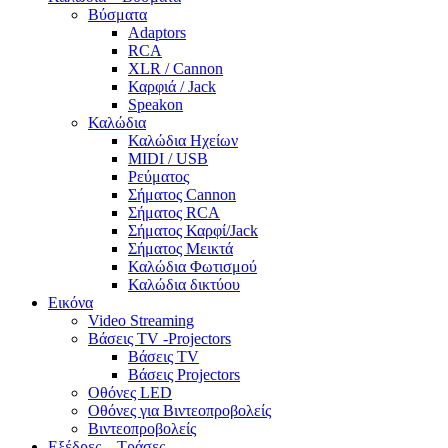
Βύσματα
Adaptors
RCA
XLR / Cannon
Καρφιά / Jack
Speakon
Καλώδια
Καλώδια Ηχείων
MIDI / USB
Ρεύματος
Σήματος Cannon
Σήματος RCA
Σήματος Καρφί/Jack
Σήματος Μεικτά
Καλώδια Φωτισμού
Καλώδια δικτύου
Εικόνα
Video Streaming
Βάσεις TV -Projectors
Βάσεις TV
Βάσεις Projectors
Οθόνες LED
Οθόνες για Βιντεοπροβολείς
Βιντεοπροβολείς
Εξέδρες – Τράσες