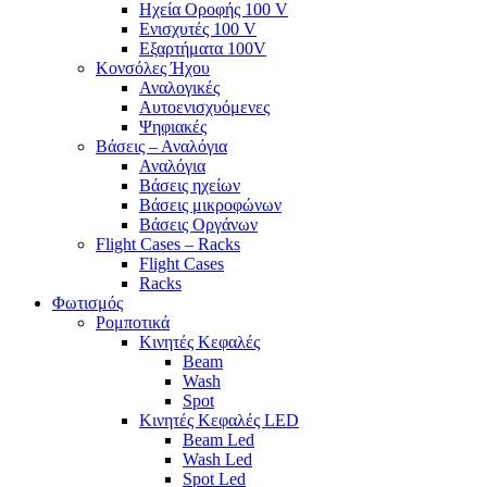
Ηχεία Οροφής 100 V
Ενισχυτές 100 V
Εξαρτήματα 100V
Κονσόλες Ήχου
Αναλογικές
Αυτοενισχυόμενες
Ψηφιακές
Βάσεις – Αναλόγια
Αναλόγια
Βάσεις ηχείων
Βάσεις μικροφώνων
Βάσεις Οργάνων
Flight Cases – Racks
Flight Cases
Racks
Φωτισμός
Ρομποτικά
Κινητές Κεφαλές
Beam
Wash
Spot
Κινητές Κεφαλές LED
Beam Led
Wash Led
Spot Led