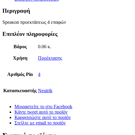
Περιγραφή
Speaκon προεκτάσεως 4 επαφών
Επιπλέον πληροφορίες
Βάρος
0.06 κ.
Χρήση
Προέκτασης
Αριθμός Pin
4
Κατασκευαστής
Neutrik
Μοιραστείτε το στο Facebook
Κάντε tweet αυτό το προϊόν
Καρφιτσώστε αυτό το προϊόν
Στείλτε με email το προϊόν