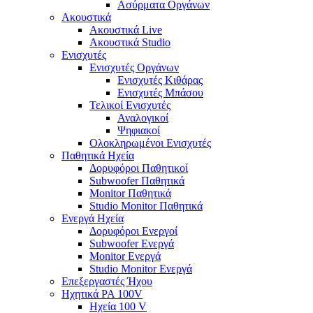
Ασύρματα Οργάνων
Ακουστικά
Ακουστικά Live
Ακουστικά Studio
Ενισχυτές
Ενισχυτές Οργάνων
Ενισχυτές Κιθάρας
Ενισχυτές Μπάσου
Τελικοί Ενισχυτές
Αναλογικοί
Ψηφιακοί
Ολοκληρωμένοι Ενισχυτές
Παθητικά Ηχεία
Δορυφόροι Παθητικοί
Subwoofer Παθητικά
Monitor Παθητικά
Studio Monitor Παθητικά
Ενεργά Ηχεία
Δορυφόροι Ενεργοί
Subwoofer Ενεργά
Monitor Ενεργά
Studio Monitor Ενεργά
Επεξεργαστές Ήχου
Ηχητικά PA 100V
Ηχεία 100 V