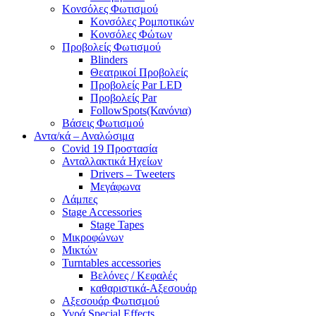
Κονσόλες Φωτισμού
Κονσόλες Ρομποτικών
Κονσόλες Φώτων
Προβολείς Φωτισμού
Blinders
Θεατρικοί Προβολείς
Προβολείς Par LED
Προβολείς Par
FollowSpots(Κανόνια)
Βάσεις Φωτισμού
Αντα/κά – Αναλώσιμα
Covid 19 Προστασία
Ανταλλακτικά Ηχείων
Drivers – Tweeters
Μεγάφωνα
Λάμπες
Stage Accessories
Stage Tapes
Μικροφώνων
Μικτών
Turntables accessories
Βελόνες / Κεφαλές
καθαριστικά-Αξεσουάρ
Αξεσουάρ Φωτισμού
Υγρά Special Effects