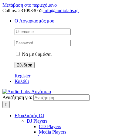
Μετάβαση στο περιεχόμενο
Call us: 2310933055
|
info@audiolabs.gr
Ο Λογαριασμός μου
Να με θυμάσαι
Register
Καλάθι
Αναζήτηση για:
Εξοπλισμός DJ
DJ Players
CD Players
Media Players