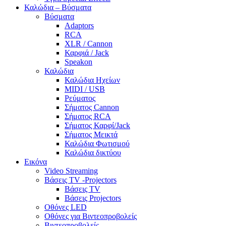
Καλώδια – Βύσματα
Βύσματα
Adaptors
RCA
XLR / Cannon
Καρφιά / Jack
Speakon
Καλώδια
Καλώδια Ηχείων
MIDI / USB
Ρεύματος
Σήματος Cannon
Σήματος RCA
Σήματος Καρφί/Jack
Σήματος Μεικτά
Καλώδια Φωτισμού
Καλώδια δικτύου
Εικόνα
Video Streaming
Βάσεις TV -Projectors
Βάσεις TV
Βάσεις Projectors
Οθόνες LED
Οθόνες για Βιντεοπροβολείς
Βιντεοπροβολείς