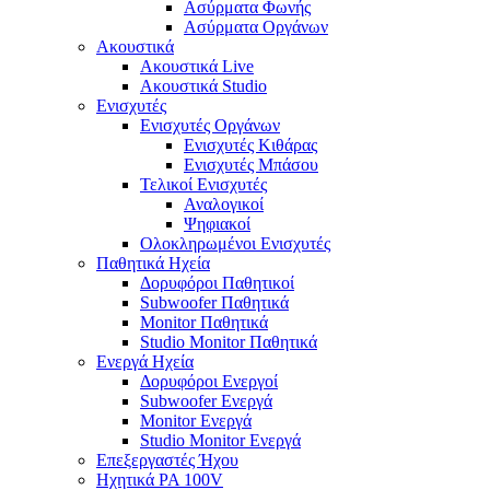
Ασύρματα Φωνής
Ασύρματα Οργάνων
Ακουστικά
Ακουστικά Live
Ακουστικά Studio
Ενισχυτές
Ενισχυτές Οργάνων
Ενισχυτές Κιθάρας
Ενισχυτές Μπάσου
Τελικοί Ενισχυτές
Αναλογικοί
Ψηφιακοί
Ολοκληρωμένοι Ενισχυτές
Παθητικά Ηχεία
Δορυφόροι Παθητικοί
Subwoofer Παθητικά
Monitor Παθητικά
Studio Monitor Παθητικά
Ενεργά Ηχεία
Δορυφόροι Ενεργοί
Subwoofer Ενεργά
Monitor Ενεργά
Studio Monitor Ενεργά
Επεξεργαστές Ήχου
Ηχητικά PA 100V