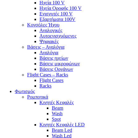
Ηχεία 100 V
Ηχεία Οροφής 100 V
Ενισχυτές 100 V
Εξαρτήματα 100V
Κονσόλες Ήχου
Αναλογικές
Αυτοενισχυόμενες
Ψηφιακές
Βάσεις – Αναλόγια
Αναλόγια
Βάσεις ηχείων
Βάσεις μικροφώνων
Βάσεις Οργάνων
Flight Cases – Racks
Flight Cases
Racks
Φωτισμός
Ρομποτικά
Κινητές Κεφαλές
Beam
Wash
Spot
Κινητές Κεφαλές LED
Beam Led
Wash Led