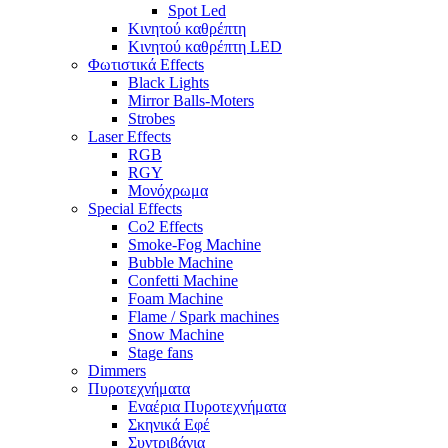
Spot Led
Κινητού καθρέπτη
Κινητού καθρέπτη LED
Φωτιστικά Effects
Black Lights
Mirror Balls-Moters
Strobes
Laser Effects
RGB
RGY
Μονόχρωμα
Special Effects
Co2 Effects
Smoke-Fog Machine
Bubble Machine
Confetti Machine
Foam Machine
Flame / Spark machines
Snow Machine
Stage fans
Dimmers
Πυροτεχνήματα
Εναέρια Πυροτεχνήματα
Σκηνικά Εφέ
Συντριβάνια