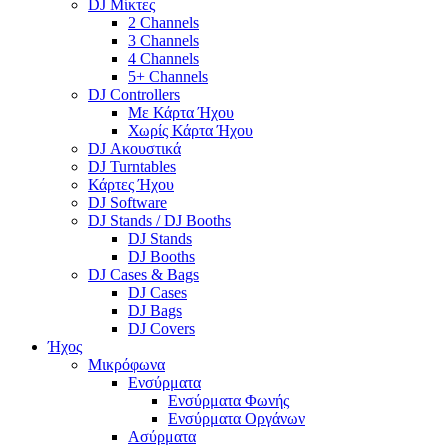
DJ Μίκτες
2 Channels
3 Channels
4 Channels
5+ Channels
DJ Controllers
Με Κάρτα Ήχου
Χωρίς Κάρτα Ήχου
DJ Ακουστικά
DJ Turntables
Κάρτες Ήχου
DJ Software
DJ Stands / DJ Booths
DJ Stands
DJ Booths
DJ Cases & Bags
DJ Cases
DJ Bags
DJ Covers
Ήχος
Μικρόφωνα
Ενσύρματα
Ενσύρματα Φωνής
Ενσύρματα Οργάνων
Ασύρματα