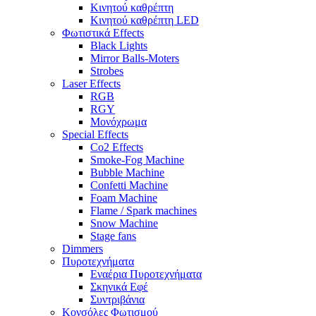
Κινητού καθρέπτη
Κινητού καθρέπτη LED
Φωτιστικά Effects
Black Lights
Mirror Balls-Moters
Strobes
Laser Effects
RGB
RGY
Μονόχρωμα
Special Effects
Co2 Effects
Smoke-Fog Machine
Bubble Machine
Confetti Machine
Foam Machine
Flame / Spark machines
Snow Machine
Stage fans
Dimmers
Πυροτεχνήματα
Εναέρια Πυροτεχνήματα
Σκηνικά Εφέ
Συντριβάνια
Κονσόλες Φωτισμού