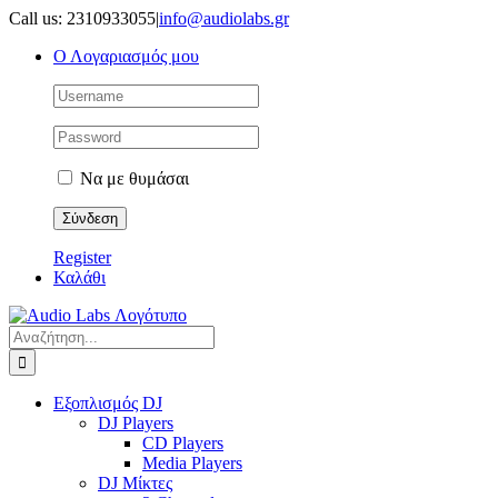
Μετάβαση
Call us: 2310933055
|
info@audiolabs.gr
στο
Ο Λογαριασμός μου
περιεχόμενο
Να με θυμάσαι
Register
Καλάθι
Αναζήτηση
για:
Εξοπλισμός DJ
DJ Players
CD Players
Media Players
DJ Μίκτες