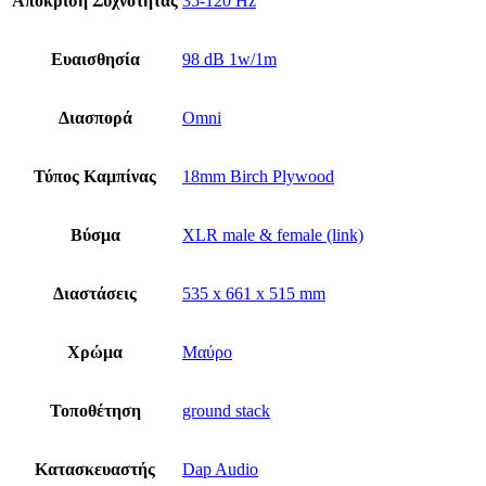
Απόκριση Συχνότητας
35-120 Hz
Ευαισθησία
98 dB 1w/1m
Διασπορά
Omni
Τύπος Καμπίνας
18mm Birch Plywood
Βύσμα
XLR male & female (link)
Διαστάσεις
535 x 661 x 515 mm
Χρώμα
Μαύρο
Τοποθέτηση
ground stack
Κατασκευαστής
Dap Audio