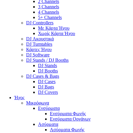
2 Channels
3 Channels
4 Channels
5+ Channels
DJ Controllers
Με Κάρτα Ήχου
Χωρίς Κάρτα Ήχου
DJ Ακουστικά
DJ Turntables
Κάρτες Ήχου
DJ Software
DJ Stands / DJ Booths
DJ Stands
DJ Booths
DJ Cases & Bags
DJ Cases
DJ Bags
DJ Covers
Ήχος
Μικρόφωνα
Ενσύρματα
Ενσύρματα Φωνής
Ενσύρματα Οργάνων
Ασύρματα
Ασύρματα Φωνής