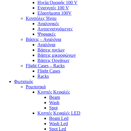
Ηχεία Οροφής 100 V
Ενισχυτές 100 V
Εξαρτήματα 100V
Κονσόλες Ήχου
Αναλογικές
Αυτοενισχυόμενες
Ψηφιακές
Βάσεις – Αναλόγια
Αναλόγια
Βάσεις ηχείων
Βάσεις μικροφώνων
Βάσεις Οργάνων
Flight Cases – Racks
Flight Cases
Racks
Φωτισμός
Ρομποτικά
Κινητές Κεφαλές
Beam
Wash
Spot
Κινητές Κεφαλές LED
Beam Led
Wash Led
Spot Led