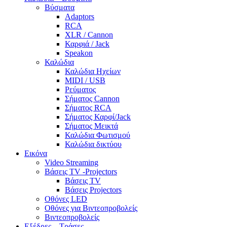
Βύσματα
Adaptors
RCA
XLR / Cannon
Καρφιά / Jack
Speakon
Καλώδια
Καλώδια Ηχείων
MIDI / USB
Ρεύματος
Σήματος Cannon
Σήματος RCA
Σήματος Καρφί/Jack
Σήματος Μεικτά
Καλώδια Φωτισμού
Καλώδια δικτύου
Εικόνα
Video Streaming
Βάσεις TV -Projectors
Βάσεις TV
Βάσεις Projectors
Οθόνες LED
Οθόνες για Βιντεοπροβολείς
Βιντεοπροβολείς
Εξέδρες – Τράσες