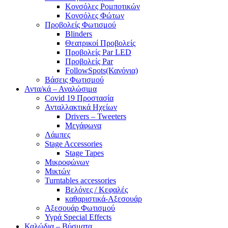
Κονσόλες Ρομποτικών
Κονσόλες Φώτων
Προβολείς Φωτισμού
Blinders
Θεατρικοί Προβολείς
Προβολείς Par LED
Προβολείς Par
FollowSpots(Κανόνια)
Βάσεις Φωτισμού
Αντα/κά – Αναλώσιμα
Covid 19 Προστασία
Ανταλλακτικά Ηχείων
Drivers – Tweeters
Μεγάφωνα
Λάμπες
Stage Accessories
Stage Tapes
Μικροφώνων
Μικτών
Turntables accessories
Βελόνες / Κεφαλές
καθαριστικά-Αξεσουάρ
Αξεσουάρ Φωτισμού
Υγρά Special Effects
Καλώδια – Βύσματα