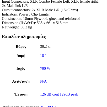
Input Connectors: XLR Combo Female Left, XLR female right,
2x Male link L/R
Output connectors: 2x XLR Male L/R (15kOhms)
Indicators: Power / Clip Limiter
Construction: 18mm Plywood, glued and reinforced
Dimension (HxWxD): 535 x 661 x 515 mm
Net weight: 30,3 kg
Επιπλέον πληροφορίες
Βάρος
30.2 κ.
Δομή
18 "
Ισχύς
700 W
Αντίσταση
N/A
Ένταση
126 dB cont 129dB peak