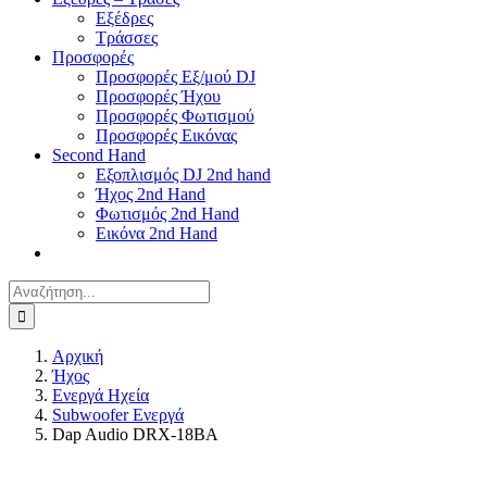
Εξέδρες
Τράσσες
Προσφορές
Προσφορές Εξ/μού DJ
Προσφορές Ήχου
Προσφορές Φωτισμού
Προσφορές Εικόνας
Second Hand
Εξοπλισμός DJ 2nd hand
Ήχος 2nd Hand
Φωτισμός 2nd Hand
Εικόνα 2nd Hand
Αναζήτηση
για:
Αρχική
Ήχος
Ενεργά Ηχεία
Subwoofer Ενεργά
Dap Audio DRX-18BA