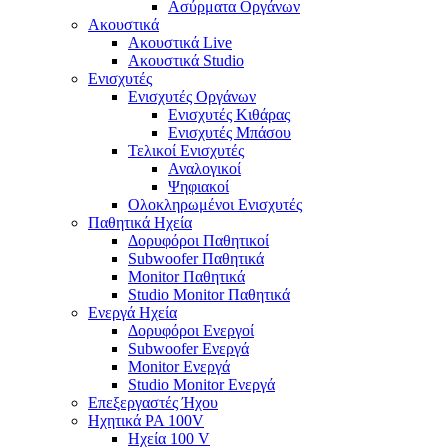
Ασύρματα Οργάνων
Ακουστικά
Ακουστικά Live
Ακουστικά Studio
Ενισχυτές
Ενισχυτές Οργάνων
Ενισχυτές Κιθάρας
Ενισχυτές Μπάσου
Τελικοί Ενισχυτές
Αναλογικοί
Ψηφιακοί
Ολοκληρωμένοι Ενισχυτές
Παθητικά Ηχεία
Δορυφόροι Παθητικοί
Subwoofer Παθητικά
Monitor Παθητικά
Studio Monitor Παθητικά
Ενεργά Ηχεία
Δορυφόροι Ενεργοί
Subwoofer Ενεργά
Monitor Ενεργά
Studio Monitor Ενεργά
Επεξεργαστές Ήχου
Ηχητικά PA 100V
Ηχεία 100 V