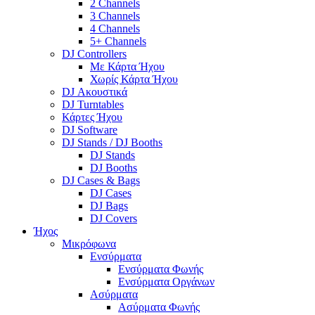
2 Channels
3 Channels
4 Channels
5+ Channels
DJ Controllers
Με Κάρτα Ήχου
Χωρίς Κάρτα Ήχου
DJ Ακουστικά
DJ Turntables
Κάρτες Ήχου
DJ Software
DJ Stands / DJ Booths
DJ Stands
DJ Booths
DJ Cases & Bags
DJ Cases
DJ Bags
DJ Covers
Ήχος
Μικρόφωνα
Ενσύρματα
Ενσύρματα Φωνής
Ενσύρματα Οργάνων
Ασύρματα
Ασύρματα Φωνής