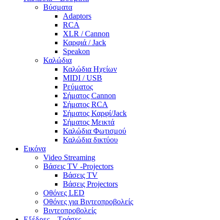
Βύσματα
Adaptors
RCA
XLR / Cannon
Καρφιά / Jack
Speakon
Καλώδια
Καλώδια Ηχείων
MIDI / USB
Ρεύματος
Σήματος Cannon
Σήματος RCA
Σήματος Καρφί/Jack
Σήματος Μεικτά
Καλώδια Φωτισμού
Καλώδια δικτύου
Εικόνα
Video Streaming
Βάσεις TV -Projectors
Βάσεις TV
Βάσεις Projectors
Οθόνες LED
Οθόνες για Βιντεοπροβολείς
Βιντεοπροβολείς
Εξέδρες – Τράσες