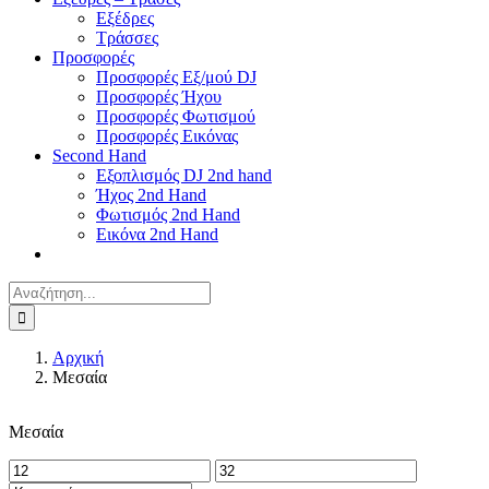
Εξέδρες
Τράσσες
Προσφορές
Προσφορές Εξ/μού DJ
Προσφορές Ήχου
Προσφορές Φωτισμού
Προσφορές Εικόνας
Second Hand
Εξοπλισμός DJ 2nd hand
Ήχος 2nd Hand
Φωτισμός 2nd Hand
Εικόνα 2nd Hand
Αναζήτηση
για:
Αρχική
Μεσαία
Μεσαία