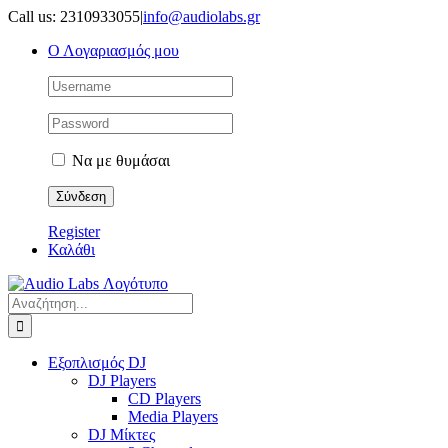
Μετάβαση
Call us: 2310933055
|
info@audiolabs.gr
στο
Ο Λογαριασμός μου
περιεχόμενο
Να με θυμάσαι
Register
Καλάθι
Αναζήτηση
για:
Εξοπλισμός DJ
DJ Players
CD Players
Media Players
DJ Μίκτες