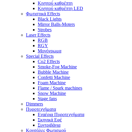
Κινητού καθρέπτη
Κινητού καθρέπτη LED
Φωτιστικά Effects
Black Lights
Mirror Balls-Moters
Strobes
Laser Effects
RGB
RGY
Μονόχρωμα
Special Effects
Co2 Effects
Smoke-Fog Machine
Bubble Machine
Confetti Machine
Foam Machine
Flame / Spark machines
Snow Machine
Stage fans
Dimmers
Πυροτεχνήματα
Εναέρια Πυροτεχνήματα
Σκηνικά Εφέ
Συντριβάνια
Κονσόλες Φωτισμού