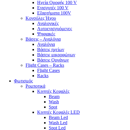
Ηχεία Οροφής 100 V
Ενισχυτές 100 V
Εξαρτήματα 100V
Κονσόλες Ήχου
Αναλογικές
Αυτοενισχυόμενες
Ψηφιακές
Βάσεις – Αναλόγια
Αναλόγια
Βάσεις ηχείων
Βάσεις μικροφώνων
Βάσεις Οργάνων
Flight Cases – Racks
Flight Cases
Racks
Φωτισμός
Ρομποτικά
Κινητές Κεφαλές
Beam
Wash
Spot
Κινητές Κεφαλές LED
Beam Led
Wash Led
Spot Led