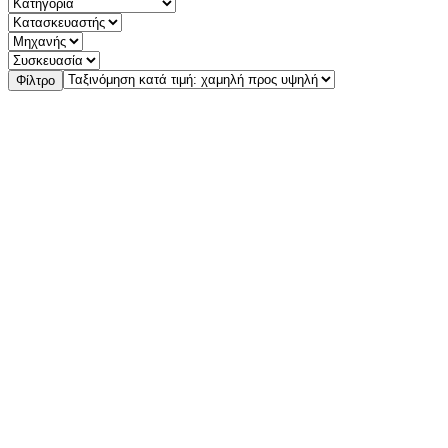
Φίλτρο