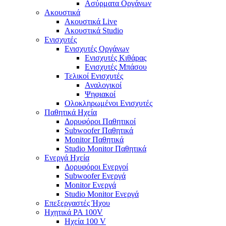
Ασύρματα Οργάνων
Ακουστικά
Ακουστικά Live
Ακουστικά Studio
Ενισχυτές
Ενισχυτές Οργάνων
Ενισχυτές Κιθάρας
Ενισχυτές Μπάσου
Τελικοί Ενισχυτές
Αναλογικοί
Ψηφιακοί
Ολοκληρωμένοι Ενισχυτές
Παθητικά Ηχεία
Δορυφόροι Παθητικοί
Subwoofer Παθητικά
Monitor Παθητικά
Studio Monitor Παθητικά
Ενεργά Ηχεία
Δορυφόροι Ενεργοί
Subwoofer Ενεργά
Monitor Ενεργά
Studio Monitor Ενεργά
Επεξεργαστές Ήχου
Ηχητικά PA 100V
Ηχεία 100 V