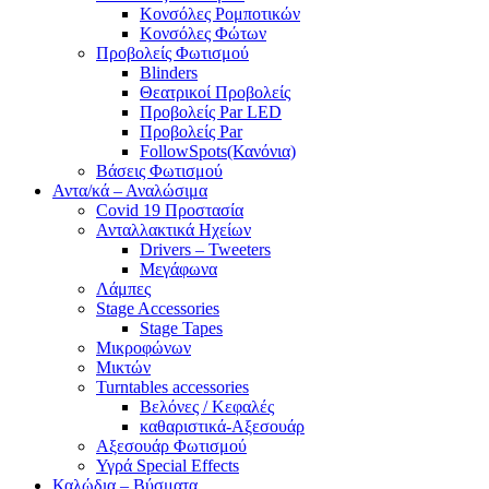
Κονσόλες Ρομποτικών
Κονσόλες Φώτων
Προβολείς Φωτισμού
Blinders
Θεατρικοί Προβολείς
Προβολείς Par LED
Προβολείς Par
FollowSpots(Κανόνια)
Βάσεις Φωτισμού
Αντα/κά – Αναλώσιμα
Covid 19 Προστασία
Ανταλλακτικά Ηχείων
Drivers – Tweeters
Μεγάφωνα
Λάμπες
Stage Accessories
Stage Tapes
Μικροφώνων
Μικτών
Turntables accessories
Βελόνες / Κεφαλές
καθαριστικά-Αξεσουάρ
Αξεσουάρ Φωτισμού
Υγρά Special Effects
Καλώδια – Βύσματα