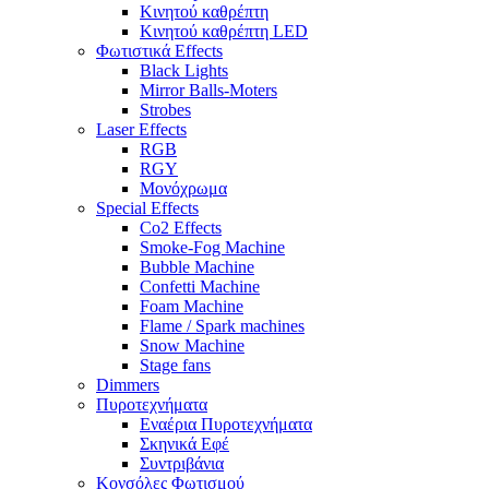
Κινητού καθρέπτη
Κινητού καθρέπτη LED
Φωτιστικά Effects
Black Lights
Mirror Balls-Moters
Strobes
Laser Effects
RGB
RGY
Μονόχρωμα
Special Effects
Co2 Effects
Smoke-Fog Machine
Bubble Machine
Confetti Machine
Foam Machine
Flame / Spark machines
Snow Machine
Stage fans
Dimmers
Πυροτεχνήματα
Εναέρια Πυροτεχνήματα
Σκηνικά Εφέ
Συντριβάνια
Κονσόλες Φωτισμού