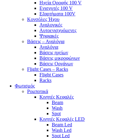
Ηχεία Οροφής 100 V
Ενισχυτές 100 V
Εξαρτήματα 100V
Κονσόλες Ήχου
Αναλογικές
Αυτοενισχυόμενες
Ψηφιακές
Βάσεις – Αναλόγια
Αναλόγια
Βάσεις ηχείων
Βάσεις μικροφώνων
Βάσεις Οργάνων
Flight Cases – Racks
Flight Cases
Racks
Φωτισμός
Ρομποτικά
Κινητές Κεφαλές
Beam
Wash
Spot
Κινητές Κεφαλές LED
Beam Led
Wash Led
Spot Led