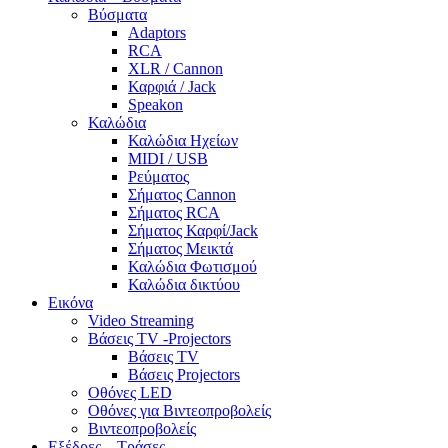
Βύσματα
Adaptors
RCA
XLR / Cannon
Καρφιά / Jack
Speakon
Καλώδια
Καλώδια Ηχείων
MIDI / USB
Ρεύματος
Σήματος Cannon
Σήματος RCA
Σήματος Καρφί/Jack
Σήματος Μεικτά
Καλώδια Φωτισμού
Καλώδια δικτύου
Εικόνα
Video Streaming
Βάσεις TV -Projectors
Βάσεις TV
Βάσεις Projectors
Οθόνες LED
Οθόνες για Βιντεοπροβολείς
Βιντεοπροβολείς
Εξέδρες – Τράσες