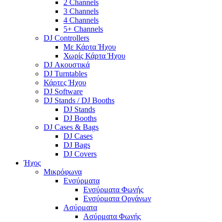
2 Channels
3 Channels
4 Channels
5+ Channels
DJ Controllers
Με Κάρτα Ήχου
Χωρίς Κάρτα Ήχου
DJ Ακουστικά
DJ Turntables
Κάρτες Ήχου
DJ Software
DJ Stands / DJ Booths
DJ Stands
DJ Booths
DJ Cases & Bags
DJ Cases
DJ Bags
DJ Covers
Ήχος
Μικρόφωνα
Ενσύρματα
Ενσύρματα Φωνής
Ενσύρματα Οργάνων
Ασύρματα
Ασύρματα Φωνής