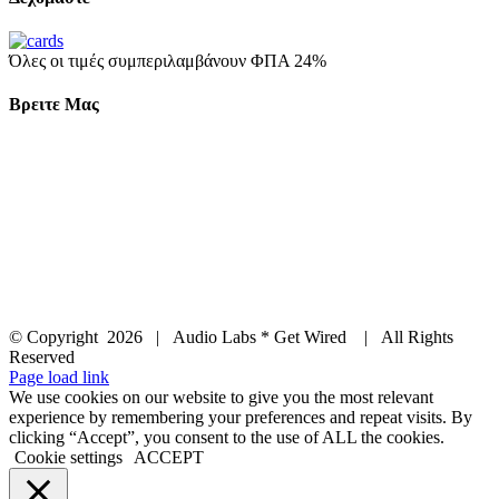
Όλες οι τιμές συμπεριλαμβάνουν ΦΠΑ 24%
Βρειτε Μας
© Copyright
2026 | Audio Labs * Get Wired | All Rights
Reserved
Facebook
Instagram
YouTube
LinkedIn
X
Page load link
We use cookies on our website to give you the most relevant
experience by remembering your preferences and repeat visits. By
clicking “Accept”, you consent to the use of ALL the cookies.
Cookie settings
ACCEPT