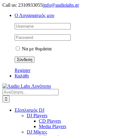
Μετάβαση
Call us: 2310933055
|
info@audiolabs.gr
στο
Ο Λογαριασμός μου
περιεχόμενο
Να με θυμάσαι
Register
Καλάθι
Αναζήτηση
για:
Εξοπλισμός DJ
DJ Players
CD Players
Media Players
DJ Μίκτες