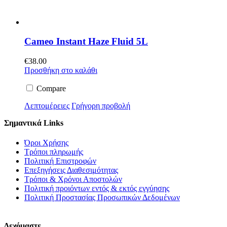
Cameo Instant Haze Fluid 5L
€
38.00
Προσθήκη στο καλάθι
Compare
Λεπτομέρειες
Γρήγορη προβολή
Σημαντικά Links
Όροι Χρήσης
Τρόποι πληρωμής
Πολιτική Επιστροφών
Επεξηγήσεις Διαθεσιμότητας
Τρόποι & Χρόνοι Αποστολών
Πολιτική προιόντων εντός & εκτός εγγύησης
Πολιτική Προστασίας Προσωπικών Δεδομένων
Δεχόμαστε