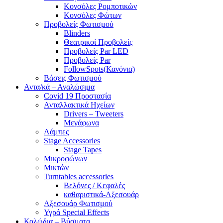
Κονσόλες Ρομποτικών
Κονσόλες Φώτων
Προβολείς Φωτισμού
Blinders
Θεατρικοί Προβολείς
Προβολείς Par LED
Προβολείς Par
FollowSpots(Κανόνια)
Βάσεις Φωτισμού
Αντα/κά – Αναλώσιμα
Covid 19 Προστασία
Ανταλλακτικά Ηχείων
Drivers – Tweeters
Μεγάφωνα
Λάμπες
Stage Accessories
Stage Tapes
Μικροφώνων
Μικτών
Turntables accessories
Βελόνες / Κεφαλές
καθαριστικά-Αξεσουάρ
Αξεσουάρ Φωτισμού
Υγρά Special Effects
Καλώδια – Βύσματα