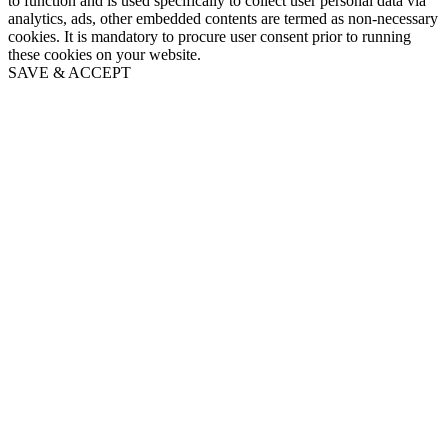
to function and is used specifically to collect user personal data via
analytics, ads, other embedded contents are termed as non-necessary
cookies. It is mandatory to procure user consent prior to running
these cookies on your website.
SAVE & ACCEPT
Go
to
Top