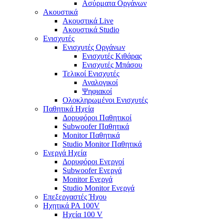
Ασύρματα Οργάνων
Ακουστικά
Ακουστικά Live
Ακουστικά Studio
Ενισχυτές
Ενισχυτές Οργάνων
Ενισχυτές Κιθάρας
Ενισχυτές Μπάσου
Τελικοί Ενισχυτές
Αναλογικοί
Ψηφιακοί
Ολοκληρωμένοι Ενισχυτές
Παθητικά Ηχεία
Δορυφόροι Παθητικοί
Subwoofer Παθητικά
Monitor Παθητικά
Studio Monitor Παθητικά
Ενεργά Ηχεία
Δορυφόροι Ενεργοί
Subwoofer Ενεργά
Monitor Ενεργά
Studio Monitor Ενεργά
Επεξεργαστές Ήχου
Ηχητικά PA 100V
Ηχεία 100 V