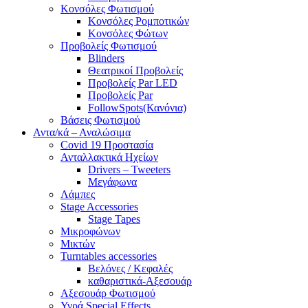
Κονσόλες Φωτισμού
Κονσόλες Ρομποτικών
Κονσόλες Φώτων
Προβολείς Φωτισμού
Blinders
Θεατρικοί Προβολείς
Προβολείς Par LED
Προβολείς Par
FollowSpots(Κανόνια)
Βάσεις Φωτισμού
Αντα/κά – Αναλώσιμα
Covid 19 Προστασία
Ανταλλακτικά Ηχείων
Drivers – Tweeters
Μεγάφωνα
Λάμπες
Stage Accessories
Stage Tapes
Μικροφώνων
Μικτών
Turntables accessories
Βελόνες / Κεφαλές
καθαριστικά-Αξεσουάρ
Αξεσουάρ Φωτισμού
Υγρά Special Effects