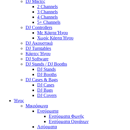
DJ Μίκτες
2 Channels
3 Channels
4 Channels
5+ Channels
DJ Controllers
Με Κάρτα Ήχου
Χωρίς Κάρτα Ήχου
DJ Ακουστικά
DJ Turntables
Κάρτες Ήχου
DJ Software
DJ Stands / DJ Booths
DJ Stands
DJ Booths
DJ Cases & Bags
DJ Cases
DJ Bags
DJ Covers
Ήχος
Μικρόφωνα
Ενσύρματα
Ενσύρματα Φωνής
Ενσύρματα Οργάνων
Ασύρματα