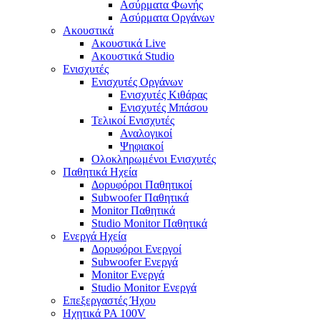
Ασύρματα Φωνής
Ασύρματα Οργάνων
Ακουστικά
Ακουστικά Live
Ακουστικά Studio
Ενισχυτές
Ενισχυτές Οργάνων
Ενισχυτές Κιθάρας
Ενισχυτές Μπάσου
Τελικοί Ενισχυτές
Αναλογικοί
Ψηφιακοί
Ολοκληρωμένοι Ενισχυτές
Παθητικά Ηχεία
Δορυφόροι Παθητικοί
Subwoofer Παθητικά
Monitor Παθητικά
Studio Monitor Παθητικά
Ενεργά Ηχεία
Δορυφόροι Ενεργοί
Subwoofer Ενεργά
Monitor Ενεργά
Studio Monitor Ενεργά
Επεξεργαστές Ήχου
Ηχητικά PA 100V