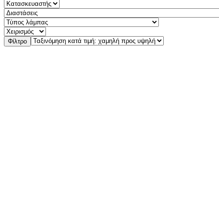
Φίλτρο