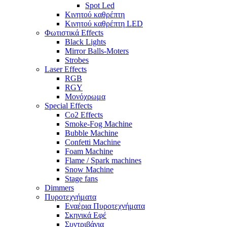
Spot Led
Κινητού καθρέπτη
Κινητού καθρέπτη LED
Φωτιστικά Effects
Black Lights
Mirror Balls-Moters
Strobes
Laser Effects
RGB
RGY
Μονόχρωμα
Special Effects
Co2 Effects
Smoke-Fog Machine
Bubble Machine
Confetti Machine
Foam Machine
Flame / Spark machines
Snow Machine
Stage fans
Dimmers
Πυροτεχνήματα
Εναέρια Πυροτεχνήματα
Σκηνικά Εφέ
Συντριβάνια