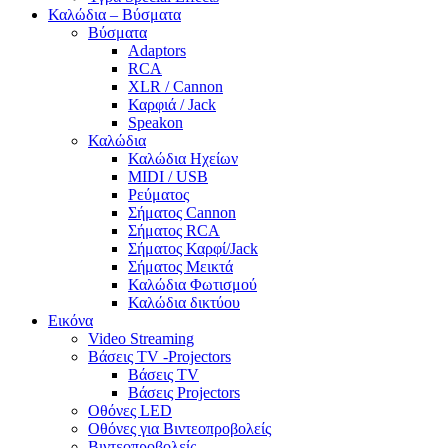
Καλώδια – Βύσματα
Βύσματα
Adaptors
RCA
XLR / Cannon
Καρφιά / Jack
Speakon
Καλώδια
Καλώδια Ηχείων
MIDI / USB
Ρεύματος
Σήματος Cannon
Σήματος RCA
Σήματος Καρφί/Jack
Σήματος Μεικτά
Καλώδια Φωτισμού
Καλώδια δικτύου
Εικόνα
Video Streaming
Βάσεις TV -Projectors
Βάσεις TV
Βάσεις Projectors
Οθόνες LED
Οθόνες για Βιντεοπροβολείς
Βιντεοπροβολείς