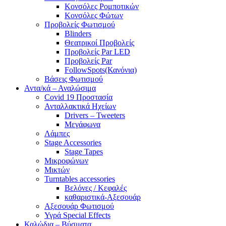
Κονσόλες Ρομποτικών
Κονσόλες Φώτων
Προβολείς Φωτισμού
Blinders
Θεατρικοί Προβολείς
Προβολείς Par LED
Προβολείς Par
FollowSpots(Κανόνια)
Βάσεις Φωτισμού
Αντα/κά – Αναλώσιμα
Covid 19 Προστασία
Ανταλλακτικά Ηχείων
Drivers – Tweeters
Μεγάφωνα
Λάμπες
Stage Accessories
Stage Tapes
Μικροφώνων
Μικτών
Turntables accessories
Βελόνες / Κεφαλές
καθαριστικά-Αξεσουάρ
Αξεσουάρ Φωτισμού
Υγρά Special Effects
Καλώδια – Βύσματα