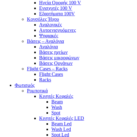
Ηχεία Οροφής 100 V
Ενισχυτές 100 V
Εξαρτήματα 100V
Κονσόλες Ήχου
Αναλογικές
Αυτοενισχυόμενες
Ψηφιακές
Βάσεις – Αναλόγια
Αναλόγια
Βάσεις ηχείων
Βάσεις μικροφώνων
Βάσεις Οργάνων
Flight Cases – Racks
Flight Cases
Racks
Φωτισμός
Ρομποτικά
Κινητές Κεφαλές
Beam
Wash
Spot
Κινητές Κεφαλές LED
Beam Led
Wash Led
Spot Led