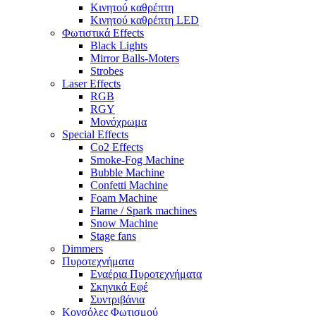
Κινητού καθρέπτη
Κινητού καθρέπτη LED
Φωτιστικά Effects
Black Lights
Mirror Balls-Moters
Strobes
Laser Effects
RGB
RGY
Μονόχρωμα
Special Effects
Co2 Effects
Smoke-Fog Machine
Bubble Machine
Confetti Machine
Foam Machine
Flame / Spark machines
Snow Machine
Stage fans
Dimmers
Πυροτεχνήματα
Εναέρια Πυροτεχνήματα
Σκηνικά Εφέ
Συντριβάνια
Κονσόλες Φωτισμού