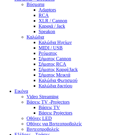
Βύσματα
Adaptors
RCA
XLR / Cannon
Καρφιά / Jack
Speakon
Καλώδια
Καλώδια Ηχείων
MIDI / USB
Ρεύματος
Σήματος Cannon
Σήματος RCA
Σήματος Καρφί/Jack
Σήματος Μεικτά
Καλώδια Φωτισμού
Καλώδια δικτύου
Εικόνα
Video Streaming
Βάσεις TV -Projectors
Βάσεις TV
Βάσεις Projectors
Οθόνες LED
Οθόνες για Βιντεοπροβολείς
Βιντεοπροβολείς
Εξέδρες – Τράσες