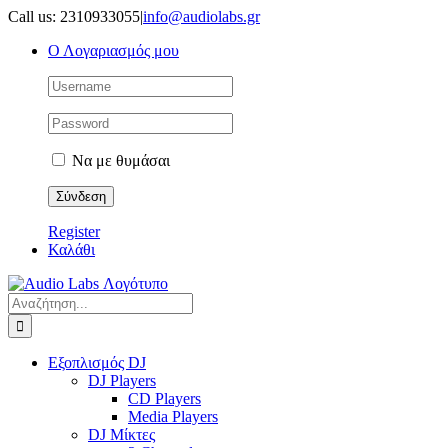
Μετάβαση
Call us: 2310933055
|
info@audiolabs.gr
στο
Ο Λογαριασμός μου
περιεχόμενο
Να με θυμάσαι
Register
Καλάθι
Αναζήτηση
για:
Εξοπλισμός DJ
DJ Players
CD Players
Media Players
DJ Μίκτες