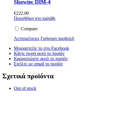
Showtec DIM-4
€
222.00
Προσθήκη στο καλάθι
Compare
Λεπτομέρειες
Γρήγορη προβολή
Μοιραστείτε το στο Facebook
Κάντε tweet αυτό το προϊόν
Καρφιτσώστε αυτό το προϊόν
Στείλτε με email το προϊόν
Σχετικά προϊόντα
Out of stock