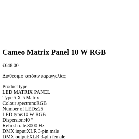
Cameo Matrix Panel 10 W RGB
€
648.00
Διαθέσιμο κατόπιν παραγγελίας
Product type
LED MATRIX PANEL
Type:5 X 5 Matrix
Colour spectrum:RGB
Number of LEDs:25
LED type:10 W RGB
Dispersion:40 °
Refresh rate:8000 Hz
DMX input:XLR 3-pin male
DMX output:XLR 3-pin female