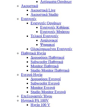
Ασύρματα Οργάνων
Ακουστικά
Ακουστικά Live
Ακουστικά Studio
Ενισχυτές
Ενισχυτές Οργάνων
Ενισχυτές Κιθάρας
Ενισχυτές Μπάσου
Τελικοί Ενισχυτές
Αναλογικοί
Ψηφιακοί
Ολοκληρωμένοι Ενισχυτές
Παθητικά Ηχεία
Δορυφόροι Παθητικοί
Subwoofer Παθητικά
Monitor Παθητικά
Studio Monitor Παθητικά
Ενεργά Ηχεία
Δορυφόροι Ενεργοί
Subwoofer Ενεργά
Monitor Ενεργά
Studio Monitor Ενεργά
Επεξεργαστές Ήχου
Ηχητικά PA 100V
Ηχεία 100 V