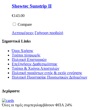
Showtec Sunstrip II
€
143.00
Compare
Λεπτομέρειες
Γρήγορη προβολή
Σημαντικά Links
Όροι Χρήσης
Τρόποι πληρωμής
Πολιτική Επιστροφών
Επεξηγήσεις Διαθεσιμότητας
Τρόποι & Χρόνοι Αποστολών
Πολιτική προιόντων εντός & εκτός εγγύησης
Πολιτική Προστασίας Προσωπικών Δεδομένων
Δεχόμαστε
Όλες οι τιμές συμπεριλαμβάνουν ΦΠΑ 24%