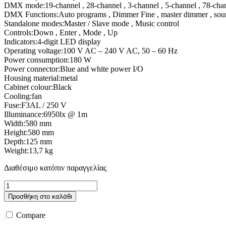
DMX mode:19-channel , 28-channel , 3-channel , 5-channel , 78-cha
DMX Functions:Auto programs , Dimmer Fine , master dimmer , sou
Standalone modes:Master / Slave mode , Music control
Controls:Down , Enter , Mode , Up
Indicators:4-digit LED display
Operating voltage:100 V AC – 240 V AC, 50 – 60 Hz
Power consumption:180 W
Power connector:Blue and white power I/O
Housing material:metal
Cabinet colour:Black
Cooling:fan
Fuse:F3AL / 250 V
Illuminance:6950lx @ 1m
Width:580 mm
Height:580 mm
Depth:125 mm
Weight:13,7 kg
Διαθέσιμο κατόπιν παραγγελίας
Cameo
Matrix
Προσθήκη στο καλάθι
Panel
10
Compare
W