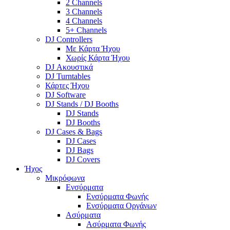
2 Channels
3 Channels
4 Channels
5+ Channels
DJ Controllers
Με Κάρτα Ήχου
Χωρίς Κάρτα Ήχου
DJ Ακουστικά
DJ Turntables
Κάρτες Ήχου
DJ Software
DJ Stands / DJ Booths
DJ Stands
DJ Booths
DJ Cases & Bags
DJ Cases
DJ Bags
DJ Covers
Ήχος
Μικρόφωνα
Ενσύρματα
Ενσύρματα Φωνής
Ενσύρματα Οργάνων
Ασύρματα
Ασύρματα Φωνής