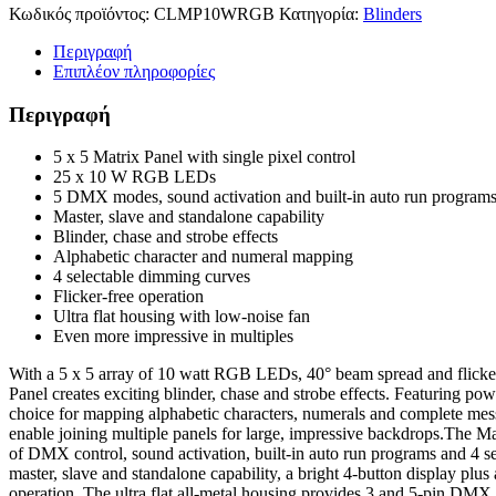
RGB
Κωδικός προϊόντος:
CLMP10WRGB
Κατηγορία:
Blinders
ποσότητα
Περιγραφή
Επιπλέον πληροφορίες
Περιγραφή
5 x 5 Matrix Panel with single pixel control
25 x 10 W RGB LEDs
5 DMX modes, sound activation and built-in auto run program
Master, slave and standalone capability
Blinder, chase and strobe effects
Alphabetic character and numeral mapping
4 selectable dimming curves
Flicker-free operation
Ultra flat housing with low-noise fan
Even more impressive in multiples
With a 5 x 5 array of 10 watt RGB LEDs, 40° beam spread and flick
Panel creates exciting blinder, chase and strobe effects. Featuring power
choice for mapping alphabetic characters, numerals and complete mess
enable joining multiple panels for large, impressive backdrops.The 
of DMX control, sound activation, built-in auto run programs and 4 se
master, slave and standalone capability, a bright 4-button display plus
operation. The ultra flat all-metal housing provides 3 and 5-pin DMX