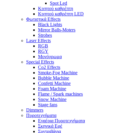
Spot Led
Κινητού καθρέπτη
Κινητού καθρέπτη LED
Φωτιστικά Effects
Black Lights
Mirror Balls-Moters
Strobes
Laser Effects
RGB
RGY
Μονόχρωμα
Special Effects
Co2 Effects
Smoke-Fog Machine
Bubble Machine
Confetti Machine
Foam Machine
Flame / Spark machines
Snow Machine
Stage fans
Dimmers
Πυροτεχνήματα
Εναέρια Πυροτεχνήματα
Σκηνικά Εφέ
Συντριβάνια