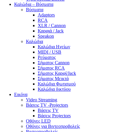
Καλώδια – Βύσματα
Βύσματα
Adaptors
RCA
XLR / Cannon
Καρφιά / Jack
Speakon
Καλώδια
Καλώδια Ηχείων
MIDI / USB
Ρεύματος
Σήματος Cannon
Σήματος RCA
Σήματος Καρφί/Jack
Σήματος Μεικτά
Καλώδια Φωτισμού
Καλώδια δικτύου
Εικόνα
Video Streaming
Βάσεις TV -Projectors
Βάσεις TV
Βάσεις Projectors
Οθόνες LED
Οθόνες για Βιντεοπροβολείς
Βιντεοπροβολείς