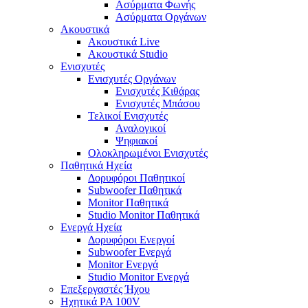
Ασύρματα Φωνής
Ασύρματα Οργάνων
Ακουστικά
Ακουστικά Live
Ακουστικά Studio
Ενισχυτές
Ενισχυτές Οργάνων
Ενισχυτές Κιθάρας
Ενισχυτές Μπάσου
Τελικοί Ενισχυτές
Αναλογικοί
Ψηφιακοί
Ολοκληρωμένοι Ενισχυτές
Παθητικά Ηχεία
Δορυφόροι Παθητικοί
Subwoofer Παθητικά
Monitor Παθητικά
Studio Monitor Παθητικά
Ενεργά Ηχεία
Δορυφόροι Ενεργοί
Subwoofer Ενεργά
Monitor Ενεργά
Studio Monitor Ενεργά
Επεξεργαστές Ήχου
Ηχητικά PA 100V