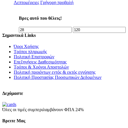
Λεπτομέρειες
Γρήγορη προβολή
Βρες αυτό που θέλεις!
Σημαντικά Links
Όροι Χρήσης
Τρόποι πληρωμής
Πολιτική Επιστροφών
Επεξηγήσεις Διαθεσιμότητας
Τρόποι & Χρόνοι Αποστολών
Πολιτική προιόντων εντός & εκτός εγγύησης
Πολιτική Προστασίας Προσωπικών Δεδομένων
Δεχόμαστε
Όλες οι τιμές συμπεριλαμβάνουν ΦΠΑ 24%
Βρειτε Μας