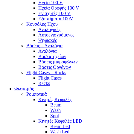
Ηχεία 100 V
Ηχεία Οροφής 100 V
Ενισχυτές 100 V
Εξαρτήματα 100V
Κονσόλες Ήχου
Αναλογικές
Αυτοενισχυόμενες
Ψηφιακές
Βάσεις – Αναλόγια
Αναλόγια
Βάσεις ηχείων
Βάσεις μικροφώνων
Βάσεις Οργάνων
Flight Cases – Racks
Flight Cases
Racks
Φωτισμός
Ρομποτικά
Κινητές Κεφαλές
Beam
Wash
Spot
Κινητές Κεφαλές LED
Beam Led
Wash Led