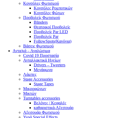
Κονσόλες Φωτισμού
Κονσόλες Ρομποτικών
Κονσόλες Φώτων
Προβολείς Φωτισμού
Blinders
Θεατρικοί Προβολείς
Προβολείς Par LED
Προβολείς Par
FollowSpots(Κανόνια)
Βάσεις Φωτισμού
Αντα/κά – Αναλώσιμα
Covid 19 Προστασία
Ανταλλακτικά Ηχείων
Drivers – Tweeters
Μεγάφωνα
Λάμπες
Stage Accessories
Stage Tapes
Μικροφώνων
Μικτών
Turntables accessories
Βελόνες / Κεφαλές
καθαριστικά-Αξεσουάρ
Αξεσουάρ Φωτισμού
Υγρά Special Effects