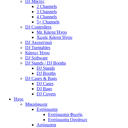
DJ Μίκτες
2 Channels
3 Channels
4 Channels
5+ Channels
DJ Controllers
Με Κάρτα Ήχου
Χωρίς Κάρτα Ήχου
DJ Ακουστικά
DJ Turntables
Κάρτες Ήχου
DJ Software
DJ Stands / DJ Booths
DJ Stands
DJ Booths
DJ Cases & Bags
DJ Cases
DJ Bags
DJ Covers
Ήχος
Μικρόφωνα
Ενσύρματα
Ενσύρματα Φωνής
Ενσύρματα Οργάνων
Ασύρματα