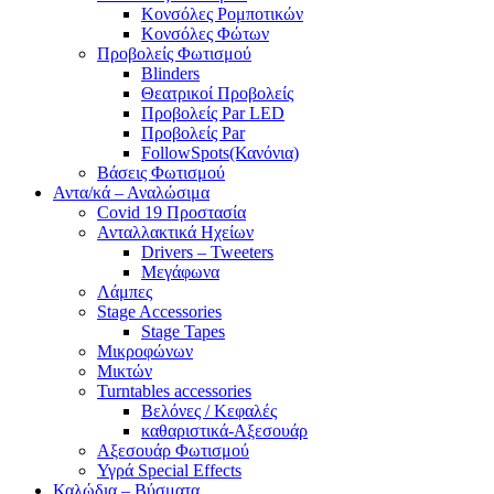
Κονσόλες Ρομποτικών
Κονσόλες Φώτων
Προβολείς Φωτισμού
Blinders
Θεατρικοί Προβολείς
Προβολείς Par LED
Προβολείς Par
FollowSpots(Κανόνια)
Βάσεις Φωτισμού
Αντα/κά – Αναλώσιμα
Covid 19 Προστασία
Ανταλλακτικά Ηχείων
Drivers – Tweeters
Μεγάφωνα
Λάμπες
Stage Accessories
Stage Tapes
Μικροφώνων
Μικτών
Turntables accessories
Βελόνες / Κεφαλές
καθαριστικά-Αξεσουάρ
Αξεσουάρ Φωτισμού
Υγρά Special Effects
Καλώδια – Βύσματα