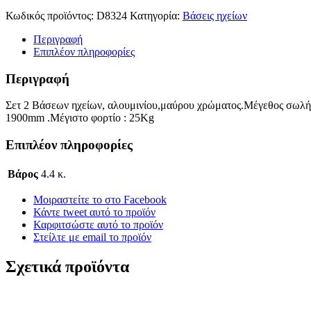
Κωδικός προϊόντος:
D8324
Κατηγορία:
Βάσεις ηχείων
Περιγραφή
Επιπλέον πληροφορίες
Περιγραφή
Σετ 2 Βάσεων ηχείων, αλουμινίου,μαύρου χρώματος.Μέγεθος σωλ
1900mm .Μέγιστο φορτίο : 25Kg
Επιπλέον πληροφορίες
Βάρος
4.4 κ.
Μοιραστείτε το στο Facebook
Κάντε tweet αυτό το προϊόν
Καρφιτσώστε αυτό το προϊόν
Στείλτε με email το προϊόν
Σχετικά προϊόντα