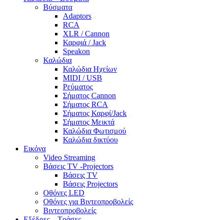
Βύσματα
Adaptors
RCA
XLR / Cannon
Καρφιά / Jack
Speakon
Καλώδια
Καλώδια Ηχείων
MIDI / USB
Ρεύματος
Σήματος Cannon
Σήματος RCA
Σήματος Καρφί/Jack
Σήματος Μεικτά
Καλώδια Φωτισμού
Καλώδια δικτύου
Εικόνα
Video Streaming
Βάσεις TV -Projectors
Βάσεις TV
Βάσεις Projectors
Οθόνες LED
Οθόνες για Βιντεοπροβολείς
Βιντεοπροβολείς
Εξέδρες – Τράσες