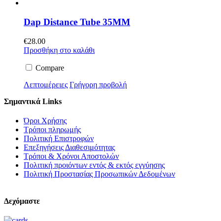
Dap Distance Tube 35MM
€
28.00
Προσθήκη στο καλάθι
Compare
Λεπτομέρειες
Γρήγορη προβολή
Σημαντικά Links
Όροι Χρήσης
Τρόποι πληρωμής
Πολιτική Επιστροφών
Επεξηγήσεις Διαθεσιμότητας
Τρόποι & Χρόνοι Αποστολών
Πολιτική προιόντων εντός & εκτός εγγύησης
Πολιτική Προστασίας Προσωπικών Δεδομένων
Δεχόμαστε