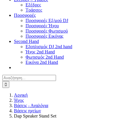
Εξέδρες
Τράσσες
Προσφορές
Προσφορές Εξ/μού DJ
Προσφορές Ήχου
Προσφορές Φωτισμού
Προσφορές Εικόνας
Second Hand
Εξοπλισμός DJ 2nd hand
Ήχος 2nd Hand
Φωτισμός 2nd Hand
Εικόνα 2nd Hand
Αναζήτηση
για:
Αρχική
Ήχος
Βάσεις - Αναλόγια
Βάσεις ηχείων
Dap Speaker Stand Set