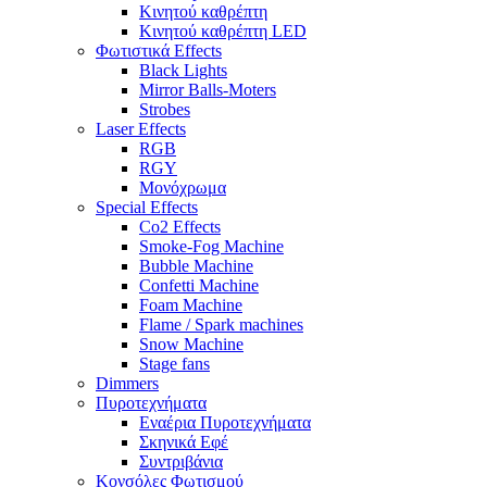
Κινητού καθρέπτη
Κινητού καθρέπτη LED
Φωτιστικά Effects
Black Lights
Mirror Balls-Moters
Strobes
Laser Effects
RGB
RGY
Μονόχρωμα
Special Effects
Co2 Effects
Smoke-Fog Machine
Bubble Machine
Confetti Machine
Foam Machine
Flame / Spark machines
Snow Machine
Stage fans
Dimmers
Πυροτεχνήματα
Εναέρια Πυροτεχνήματα
Σκηνικά Εφέ
Συντριβάνια
Κονσόλες Φωτισμού