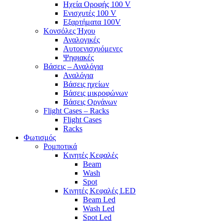
Ηχεία Οροφής 100 V
Ενισχυτές 100 V
Εξαρτήματα 100V
Κονσόλες Ήχου
Αναλογικές
Αυτοενισχυόμενες
Ψηφιακές
Βάσεις – Αναλόγια
Αναλόγια
Βάσεις ηχείων
Βάσεις μικροφώνων
Βάσεις Οργάνων
Flight Cases – Racks
Flight Cases
Racks
Φωτισμός
Ρομποτικά
Κινητές Κεφαλές
Beam
Wash
Spot
Κινητές Κεφαλές LED
Beam Led
Wash Led
Spot Led