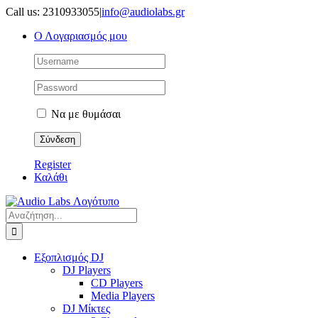
Μετάβαση
Call us: 2310933055
|
info@audiolabs.gr
στο
Ο Λογαριασμός μου
περιεχόμενο
Να με θυμάσαι
Register
Καλάθι
Αναζήτηση
για:
Εξοπλισμός DJ
DJ Players
CD Players
Media Players
DJ Μίκτες