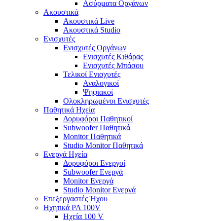
Ασύρματα Οργάνων
Ακουστικά
Ακουστικά Live
Ακουστικά Studio
Ενισχυτές
Ενισχυτές Οργάνων
Ενισχυτές Κιθάρας
Ενισχυτές Μπάσου
Τελικοί Ενισχυτές
Αναλογικοί
Ψηφιακοί
Ολοκληρωμένοι Ενισχυτές
Παθητικά Ηχεία
Δορυφόροι Παθητικοί
Subwoofer Παθητικά
Monitor Παθητικά
Studio Monitor Παθητικά
Ενεργά Ηχεία
Δορυφόροι Ενεργοί
Subwoofer Ενεργά
Monitor Ενεργά
Studio Monitor Ενεργά
Επεξεργαστές Ήχου
Ηχητικά PA 100V
Ηχεία 100 V