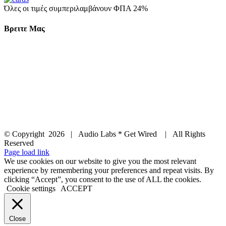
Όλες οι τιμές συμπεριλαμβάνουν ΦΠΑ 24%
Βρειτε Μας
© Copyright
2026 | Audio Labs * Get Wired | All Rights
Reserved
Facebook
Instagram
YouTube
LinkedIn
X
Page load link
We use cookies on our website to give you the most relevant
experience by remembering your preferences and repeat visits. By
clicking “Accept”, you consent to the use of ALL the cookies.
Cookie settings
ACCEPT
Close