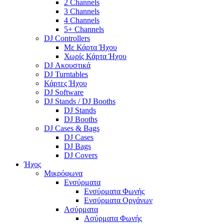
2 Channels
3 Channels
4 Channels
5+ Channels
DJ Controllers
Με Κάρτα Ήχου
Χωρίς Κάρτα Ήχου
DJ Ακουστικά
DJ Turntables
Κάρτες Ήχου
DJ Software
DJ Stands / DJ Booths
DJ Stands
DJ Booths
DJ Cases & Bags
DJ Cases
DJ Bags
DJ Covers
Ήχος
Μικρόφωνα
Ενσύρματα
Ενσύρματα Φωνής
Ενσύρματα Οργάνων
Ασύρματα
Ασύρματα Φωνής