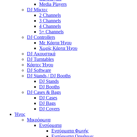
Media Players
DJ Μίκτες
2 Channels
3 Channels
4 Channels
5+ Channels
DJ Controllers
Με Κάρτα Ήχου
Χωρίς Κάρτα Ήχου
DJ Ακουστικά
DJ Turntables
Κάρτες Ήχου
DJ Software
DJ Stands / DJ Booths
DJ Stands
DJ Booths
DJ Cases & Bags
DJ Cases
DJ Bags
DJ Covers
Ήχος
Μικρόφωνα
Ενσύρματα
Ενσύρματα Φωνής
Ενσύρματα Οργάνων