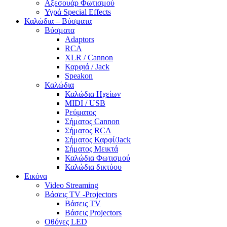
Αξεσουάρ Φωτισμού
Υγρά Special Effects
Καλώδια – Βύσματα
Βύσματα
Adaptors
RCA
XLR / Cannon
Καρφιά / Jack
Speakon
Καλώδια
Καλώδια Ηχείων
MIDI / USB
Ρεύματος
Σήματος Cannon
Σήματος RCA
Σήματος Καρφί/Jack
Σήματος Μεικτά
Καλώδια Φωτισμού
Καλώδια δικτύου
Εικόνα
Video Streaming
Βάσεις TV -Projectors
Βάσεις TV
Βάσεις Projectors
Οθόνες LED