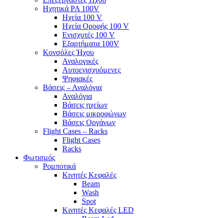
Ηχητικά PA 100V
Ηχεία 100 V
Ηχεία Οροφής 100 V
Ενισχυτές 100 V
Εξαρτήματα 100V
Κονσόλες Ήχου
Αναλογικές
Αυτοενισχυόμενες
Ψηφιακές
Βάσεις – Αναλόγια
Αναλόγια
Βάσεις ηχείων
Βάσεις μικροφώνων
Βάσεις Οργάνων
Flight Cases – Racks
Flight Cases
Racks
Φωτισμός
Ρομποτικά
Κινητές Κεφαλές
Beam
Wash
Spot
Κινητές Κεφαλές LED