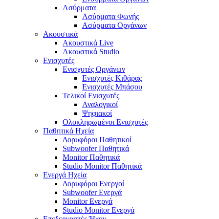
Ασύρματα
Ασύρματα Φωνής
Ασύρματα Οργάνων
Ακουστικά
Ακουστικά Live
Ακουστικά Studio
Ενισχυτές
Ενισχυτές Οργάνων
Ενισχυτές Κιθάρας
Ενισχυτές Μπάσου
Τελικοί Ενισχυτές
Αναλογικοί
Ψηφιακοί
Ολοκληρωμένοι Ενισχυτές
Παθητικά Ηχεία
Δορυφόροι Παθητικοί
Subwoofer Παθητικά
Monitor Παθητικά
Studio Monitor Παθητικά
Ενεργά Ηχεία
Δορυφόροι Ενεργοί
Subwoofer Ενεργά
Monitor Ενεργά
Studio Monitor Ενεργά
Επεξεργαστές Ήχου