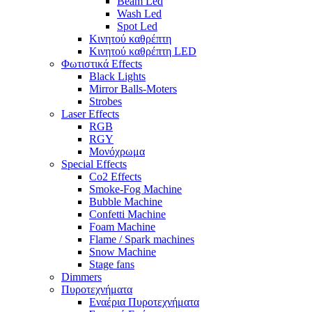
Beam Led
Wash Led
Spot Led
Κινητού καθρέπτη
Κινητού καθρέπτη LED
Φωτιστικά Effects
Black Lights
Mirror Balls-Moters
Strobes
Laser Effects
RGB
RGY
Μονόχρωμα
Special Effects
Co2 Effects
Smoke-Fog Machine
Bubble Machine
Confetti Machine
Foam Machine
Flame / Spark machines
Snow Machine
Stage fans
Dimmers
Πυροτεχνήματα
Εναέρια Πυροτεχνήματα