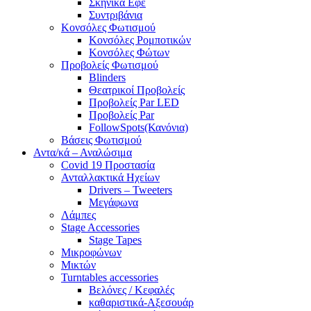
Σκηνικά Εφέ
Συντριβάνια
Κονσόλες Φωτισμού
Κονσόλες Ρομποτικών
Κονσόλες Φώτων
Προβολείς Φωτισμού
Blinders
Θεατρικοί Προβολείς
Προβολείς Par LED
Προβολείς Par
FollowSpots(Κανόνια)
Βάσεις Φωτισμού
Αντα/κά – Αναλώσιμα
Covid 19 Προστασία
Ανταλλακτικά Ηχείων
Drivers – Tweeters
Μεγάφωνα
Λάμπες
Stage Accessories
Stage Tapes
Μικροφώνων
Μικτών
Turntables accessories
Βελόνες / Κεφαλές
καθαριστικά-Αξεσουάρ