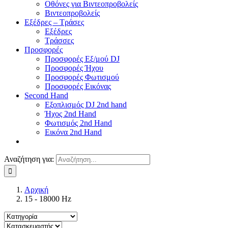
Οθόνες για Βιντεοπροβολείς
Βιντεοπροβολείς
Εξέδρες – Τράσες
Εξέδρες
Τράσσες
Προσφορές
Προσφορές Εξ/μού DJ
Προσφορές Ήχου
Προσφορές Φωτισμού
Προσφορές Εικόνας
Second Hand
Εξοπλισμός DJ 2nd hand
Ήχος 2nd Hand
Φωτισμός 2nd Hand
Εικόνα 2nd Hand
Αναζήτηση για:
Αρχική
15 - 18000 Hz