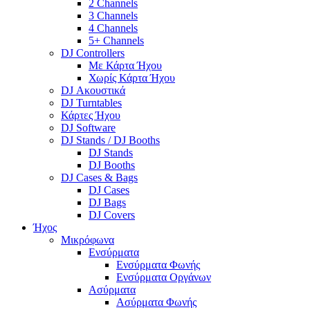
2 Channels
3 Channels
4 Channels
5+ Channels
DJ Controllers
Με Κάρτα Ήχου
Χωρίς Κάρτα Ήχου
DJ Ακουστικά
DJ Turntables
Κάρτες Ήχου
DJ Software
DJ Stands / DJ Booths
DJ Stands
DJ Booths
DJ Cases & Bags
DJ Cases
DJ Bags
DJ Covers
Ήχος
Μικρόφωνα
Ενσύρματα
Ενσύρματα Φωνής
Ενσύρματα Οργάνων
Ασύρματα
Ασύρματα Φωνής