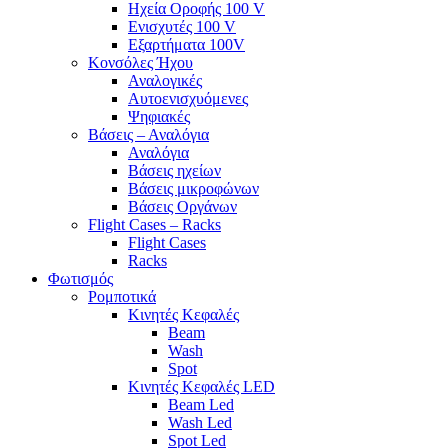
Ηχεία Οροφής 100 V
Ενισχυτές 100 V
Εξαρτήματα 100V
Κονσόλες Ήχου
Αναλογικές
Αυτοενισχυόμενες
Ψηφιακές
Βάσεις – Αναλόγια
Αναλόγια
Βάσεις ηχείων
Βάσεις μικροφώνων
Βάσεις Οργάνων
Flight Cases – Racks
Flight Cases
Racks
Φωτισμός
Ρομποτικά
Κινητές Κεφαλές
Beam
Wash
Spot
Κινητές Κεφαλές LED
Beam Led
Wash Led
Spot Led