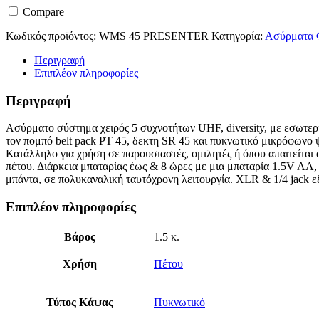
Compare
Κωδικός προϊόντος:
WMS 45 PRESENTER
Κατηγορία:
Ασύρματα 
Περιγραφή
Επιπλέον πληροφορίες
Περιγραφή
Ασύρματο σύστημα χειρός 5 συχνοτήτων UHF, diversity, με εσωτερι
τον πομπό belt pack PT 45, δεκτη SR 45 και πυκνωτικό μικρόφωνο ψ
Κατάλληλο για χρήση σε παρουσιαστές, ομιλητές ή όπου απαιτείτα
πέτου. Διάρκεια μπαταρίας έως & 8 ώρες με μια μπαταρία 1.5V AA,
μπάντα, σε πολυκαναλική ταυτόχρονη λειτουργία. ΧLR & 1/4 jack ε
Επιπλέον πληροφορίες
Βάρος
1.5 κ.
Χρήση
Πέτου
Τύπος Κάψας
Πυκνωτικό