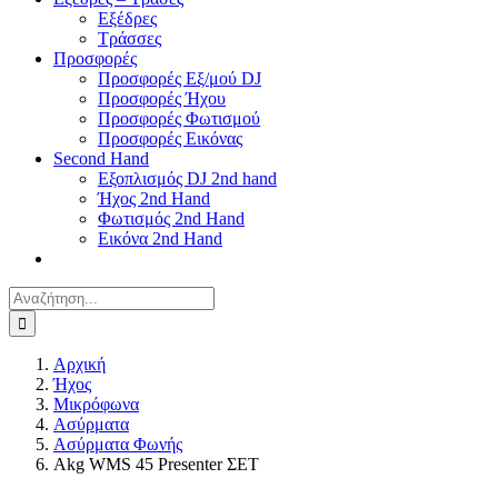
Εξέδρες
Τράσσες
Προσφορές
Προσφορές Εξ/μού DJ
Προσφορές Ήχου
Προσφορές Φωτισμού
Προσφορές Εικόνας
Second Hand
Εξοπλισμός DJ 2nd hand
Ήχος 2nd Hand
Φωτισμός 2nd Hand
Εικόνα 2nd Hand
Αναζήτηση
για:
Αρχική
Ήχος
Μικρόφωνα
Ασύρματα
Ασύρματα Φωνής
Akg WMS 45 Presenter ΣΕΤ