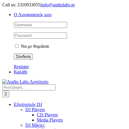
Μετάβαση
Call us: 2310933055
|
info@audiolabs.gr
στο
Ο Λογαριασμός μου
περιεχόμενο
Να με θυμάσαι
Register
Καλάθι
Αναζήτηση
για:
Εξοπλισμός DJ
DJ Players
CD Players
Media Players
DJ Μίκτες