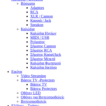
Βύσματα
Adaptors
RCA
XLR / Cannon
Καρφιά / Jack
Speakon
Καλώδια
Καλώδια Ηχείων
MIDI / USB
Ρεύματος
Σήματος Cannon
Σήματος RCA
Σήματος Καρφί/Jack
Σήματος Μεικτά
Καλώδια Φωτισμού
Καλώδια δικτύου
Εικόνα
Video Streaming
Βάσεις TV -Projectors
Βάσεις TV
Βάσεις Projectors
Οθόνες LED
Οθόνες για Βιντεοπροβολείς
Βιντεοπροβολείς
Εξέδρες – Τράσες