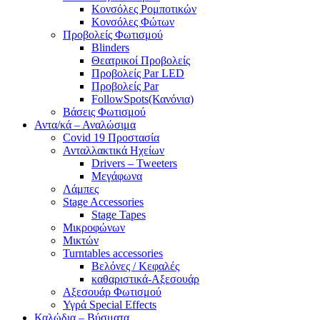
Κονσόλες Ρομποτικών
Κονσόλες Φώτων
Προβολείς Φωτισμού
Blinders
Θεατρικοί Προβολείς
Προβολείς Par LED
Προβολείς Par
FollowSpots(Κανόνια)
Βάσεις Φωτισμού
Αντα/κά – Αναλώσιμα
Covid 19 Προστασία
Ανταλλακτικά Ηχείων
Drivers – Tweeters
Μεγάφωνα
Λάμπες
Stage Accessories
Stage Tapes
Μικροφώνων
Μικτών
Turntables accessories
Βελόνες / Κεφαλές
καθαριστικά-Αξεσουάρ
Αξεσουάρ Φωτισμού
Υγρά Special Effects
Καλώδια – Βύσματα