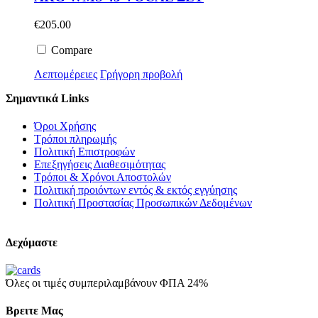
€
205.00
Compare
Λεπτομέρειες
Γρήγορη προβολή
Σημαντικά Links
Όροι Χρήσης
Τρόποι πληρωμής
Πολιτική Επιστροφών
Επεξηγήσεις Διαθεσιμότητας
Τρόποι & Χρόνοι Αποστολών
Πολιτική προιόντων εντός & εκτός εγγύησης
Πολιτική Προστασίας Προσωπικών Δεδομένων
Δεχόμαστε
Όλες οι τιμές συμπεριλαμβάνουν ΦΠΑ 24%
Βρειτε Μας