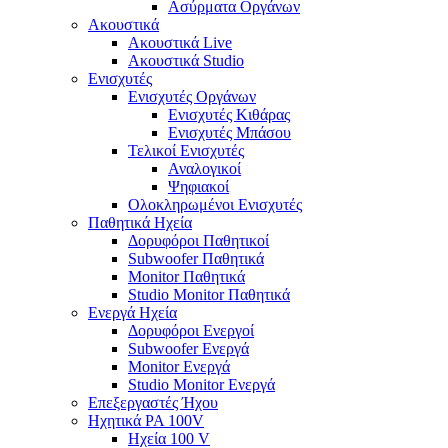
Ασύρματα Οργάνων
Ακουστικά
Ακουστικά Live
Ακουστικά Studio
Ενισχυτές
Ενισχυτές Οργάνων
Ενισχυτές Κιθάρας
Ενισχυτές Μπάσου
Τελικοί Ενισχυτές
Αναλογικοί
Ψηφιακοί
Ολοκληρωμένοι Ενισχυτές
Παθητικά Ηχεία
Δορυφόροι Παθητικοί
Subwoofer Παθητικά
Monitor Παθητικά
Studio Monitor Παθητικά
Ενεργά Ηχεία
Δορυφόροι Ενεργοί
Subwoofer Ενεργά
Monitor Ενεργά
Studio Monitor Ενεργά
Επεξεργαστές Ήχου
Ηχητικά PA 100V
Ηχεία 100 V