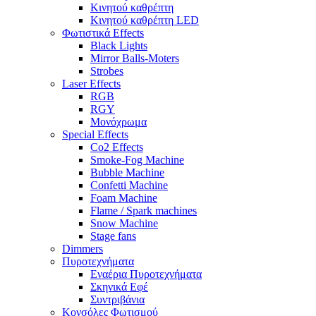
Κινητού καθρέπτη
Κινητού καθρέπτη LED
Φωτιστικά Effects
Black Lights
Mirror Balls-Moters
Strobes
Laser Effects
RGB
RGY
Μονόχρωμα
Special Effects
Co2 Effects
Smoke-Fog Machine
Bubble Machine
Confetti Machine
Foam Machine
Flame / Spark machines
Snow Machine
Stage fans
Dimmers
Πυροτεχνήματα
Εναέρια Πυροτεχνήματα
Σκηνικά Εφέ
Συντριβάνια
Κονσόλες Φωτισμού