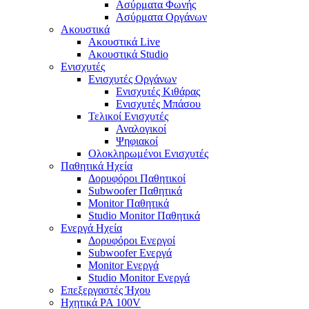
Ασύρματα Φωνής
Ασύρματα Οργάνων
Ακουστικά
Ακουστικά Live
Ακουστικά Studio
Ενισχυτές
Ενισχυτές Οργάνων
Ενισχυτές Κιθάρας
Ενισχυτές Μπάσου
Τελικοί Ενισχυτές
Αναλογικοί
Ψηφιακοί
Ολοκληρωμένοι Ενισχυτές
Παθητικά Ηχεία
Δορυφόροι Παθητικοί
Subwoofer Παθητικά
Monitor Παθητικά
Studio Monitor Παθητικά
Ενεργά Ηχεία
Δορυφόροι Ενεργοί
Subwoofer Ενεργά
Monitor Ενεργά
Studio Monitor Ενεργά
Επεξεργαστές Ήχου
Ηχητικά PA 100V