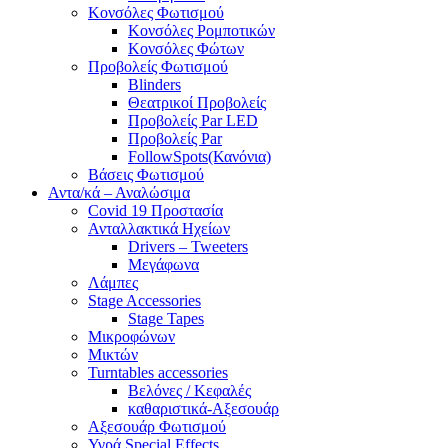
Κονσόλες Φωτισμού
Κονσόλες Ρομποτικών
Κονσόλες Φώτων
Προβολείς Φωτισμού
Blinders
Θεατρικοί Προβολείς
Προβολείς Par LED
Προβολείς Par
FollowSpots(Κανόνια)
Βάσεις Φωτισμού
Αντα/κά – Αναλώσιμα
Covid 19 Προστασία
Ανταλλακτικά Ηχείων
Drivers – Tweeters
Μεγάφωνα
Λάμπες
Stage Accessories
Stage Tapes
Μικροφώνων
Μικτών
Turntables accessories
Βελόνες / Κεφαλές
καθαριστικά-Αξεσουάρ
Αξεσουάρ Φωτισμού
Υγρά Special Effects