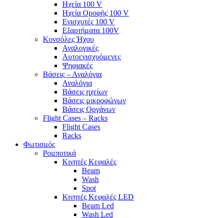
Ηχεία 100 V
Ηχεία Οροφής 100 V
Ενισχυτές 100 V
Εξαρτήματα 100V
Κονσόλες Ήχου
Αναλογικές
Αυτοενισχυόμενες
Ψηφιακές
Βάσεις – Αναλόγια
Αναλόγια
Βάσεις ηχείων
Βάσεις μικροφώνων
Βάσεις Οργάνων
Flight Cases – Racks
Flight Cases
Racks
Φωτισμός
Ρομποτικά
Κινητές Κεφαλές
Beam
Wash
Spot
Κινητές Κεφαλές LED
Beam Led
Wash Led