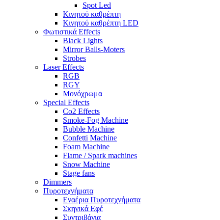
Spot Led
Κινητού καθρέπτη
Κινητού καθρέπτη LED
Φωτιστικά Effects
Black Lights
Mirror Balls-Moters
Strobes
Laser Effects
RGB
RGY
Μονόχρωμα
Special Effects
Co2 Effects
Smoke-Fog Machine
Bubble Machine
Confetti Machine
Foam Machine
Flame / Spark machines
Snow Machine
Stage fans
Dimmers
Πυροτεχνήματα
Εναέρια Πυροτεχνήματα
Σκηνικά Εφέ
Συντριβάνια