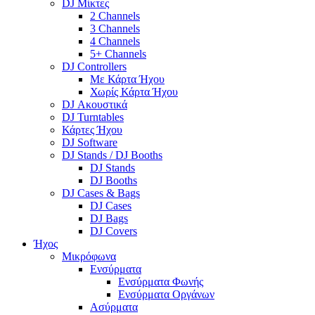
DJ Μίκτες
2 Channels
3 Channels
4 Channels
5+ Channels
DJ Controllers
Με Κάρτα Ήχου
Χωρίς Κάρτα Ήχου
DJ Ακουστικά
DJ Turntables
Κάρτες Ήχου
DJ Software
DJ Stands / DJ Booths
DJ Stands
DJ Booths
DJ Cases & Bags
DJ Cases
DJ Bags
DJ Covers
Ήχος
Μικρόφωνα
Ενσύρματα
Ενσύρματα Φωνής
Ενσύρματα Οργάνων
Ασύρματα