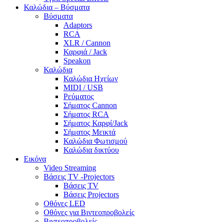
Καλώδια – Βύσματα
Βύσματα
Adaptors
RCA
XLR / Cannon
Καρφιά / Jack
Speakon
Καλώδια
Καλώδια Ηχείων
MIDI / USB
Ρεύματος
Σήματος Cannon
Σήματος RCA
Σήματος Καρφί/Jack
Σήματος Μεικτά
Καλώδια Φωτισμού
Καλώδια δικτύου
Εικόνα
Video Streaming
Βάσεις TV -Projectors
Βάσεις TV
Βάσεις Projectors
Οθόνες LED
Οθόνες για Βιντεοπροβολείς
Βιντεοπροβολείς